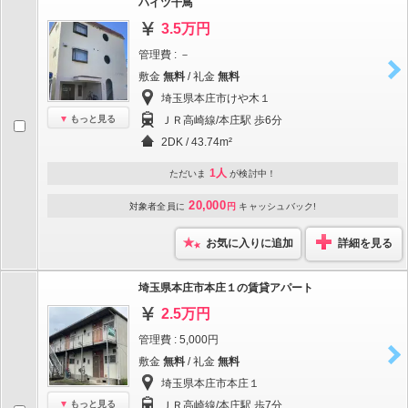
ハイツ千鳥
3.5万円
管理費 : －
敷金
無料
/ 礼金
無料
埼玉県本庄市けや木１
もっと見る
ＪＲ高崎線/本庄駅 歩6分
2DK / 43.74m²
1人
ただいま
が検討中！
20,000
対象者全員に
円
キャッシュバック!
お気に入りに追加
詳細を見る
埼玉県本庄市本庄１の賃貸アパート
2.5万円
管理費 : 5,000円
敷金
無料
/ 礼金
無料
埼玉県本庄市本庄１
もっと見る
ＪＲ高崎線/本庄駅 歩7分