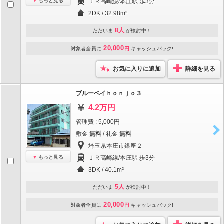
もっと見る
ＪＲ高崎線/本庄駅 歩3分
2DK / 32.98m²
8人
ただいま
が検討中！
20,000
対象者全員に
円
キャッシュバック!
お気に入りに追加
詳細を見る
ブルーベイｈｏｎｊｏ３
4.2万円
管理費 : 5,000円
敷金
無料
/ 礼金
無料
埼玉県本庄市銀座２
もっと見る
ＪＲ高崎線/本庄駅 歩3分
3DK / 40.1m²
5人
ただいま
が検討中！
20,000
対象者全員に
円
キャッシュバック!