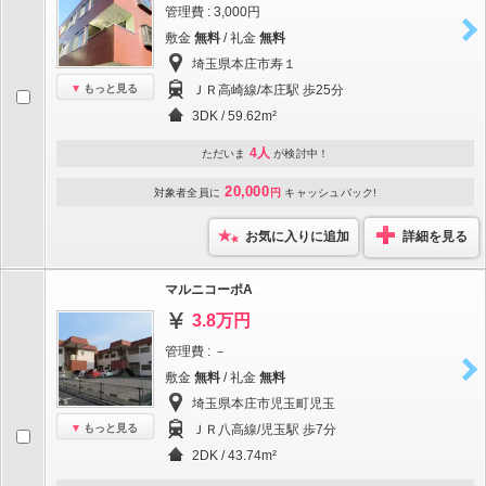
管理費 : 3,000円
敷金
無料
/ 礼金
無料
埼玉県本庄市寿１
もっと見る
ＪＲ高崎線/本庄駅 歩25分
3DK / 59.62m²
4人
ただいま
が検討中！
20,000
対象者全員に
円
キャッシュバック!
お気に入りに追加
詳細を見る
マルニコーポA
3.8万円
管理費 : －
敷金
無料
/ 礼金
無料
埼玉県本庄市児玉町児玉
もっと見る
ＪＲ八高線/児玉駅 歩7分
2DK / 43.74m²