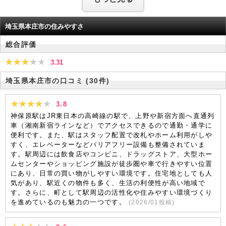
埼玉県本庄市の住みやすさ
総合評価
3.31
埼玉県本庄市の口コミ
(30件)
3.8
神保原駅はJR東日本の高崎線の駅で、上野や新宿方面へ直通列
車（湘南新宿ラインなど）でアクセスできるので通勤・通学に
便利です。また、駅はスタッフ配置で改札やホーム利用がしや
すく、エレベーターなどバリアフリー設備も整備されていま
す。駅周辺には飲食店やコンビニ、ドラッグストア、大型ホー
ムセンターやショッピング施設が徒歩圏や車で行きやすい位置
にあり、日常の買い物がしやすい環境です。住宅地としても人
気があり、駅近くの物件も多く、生活の利便性が高い地域で
す。さらに、町として駅周辺の活性化や住みやすい環境づくり
を進めているのも魅力の一つです。
(
2026/01
投稿)