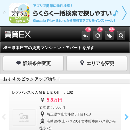
0
0
0
件
件
件
埼玉県本庄市の賃貸マンション・アパートを探す
詳細条件変更
エリアを変更
おすすめピックアップ物件！
レオパレスＫＡＭＥＬＥＯII / 102
グ
5.8万円
管理費 : 5,500円
埼玉県本庄市小島5丁目1-18
高崎線/本庄 バス20分 宮本町車庫バス停から
徒歩7分