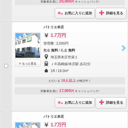
20,000
対象者全員に
円
キャッシュバック!
お気に入りに追加
詳細を見る
パトリエ本庄
1.7万円
管理費 : 2,000円
敷金
無料
/ 礼金
無料
埼玉県本庄市栄１
もっと見る
ＪＲ高崎線/本庄駅 歩22分
1R / 18.0m²
10人以上
ただいま
が検討中！
17,000
対象者全員に
円
キャッシュバック!
お気に入りに追加
詳細を見る
パトリエ本庄
1.7万円