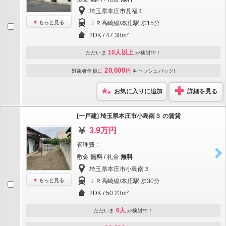
埼玉県本庄市見福１
もっと見る
ＪＲ高崎線/本庄駅 歩15分
2DK / 47.38m²
10人以上
ただいま
が検討中！
20,000
対象者全員に
円
キャッシュバック!
お気に入りに追加
詳細を見る
[一戸建] 埼玉県本庄市小島南３ の賃貸
3.9万円
管理費 : －
敷金
無料
/ 礼金
無料
埼玉県本庄市小島南３
もっと見る
ＪＲ高崎線/本庄駅 歩30分
2DK / 50.23m²
6人
ただいま
が検討中！