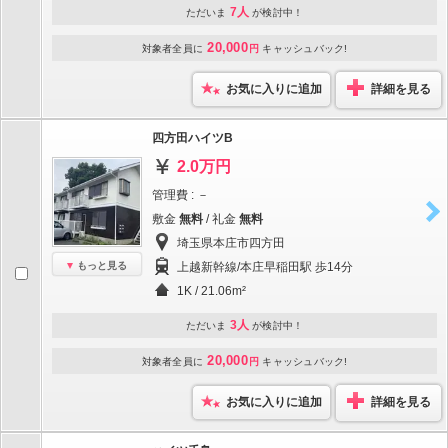
7人
ただいま
が検討中！
20,000
対象者全員に
円
キャッシュバック!
お気に入りに追加
詳細を見る
四方田ハイツB
2.0万円
管理費 : －
敷金
無料
/ 礼金
無料
埼玉県本庄市四方田
もっと見る
上越新幹線/本庄早稲田駅 歩14分
1K / 21.06m²
3人
ただいま
が検討中！
20,000
対象者全員に
円
キャッシュバック!
お気に入りに追加
詳細を見る