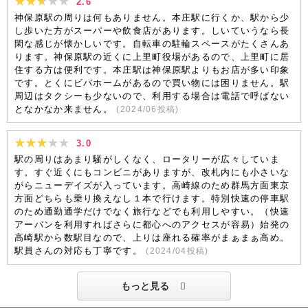
2.6
神保原駅の周りは何もありません。本庄駅に行くか、駅から少
し歩いた方がスーパーや飲食店があります。しいていうなら長
閑な感じが懐かしいです。自転車の駐輪スペースがたくさんあ
ります。神保原駅の近くに上里町役場があるので、上里町に居
住する方は便利です。本庄駅は神保原駅よりもお店が多い印象
です。とくにビバホームがあるので買い物には困りません。駅
周辺はタクシーも少ないので、利用する場合は電話で呼ばない
となかなか来ません。
(
2024/06
投稿)
3.0
駅の周りはあまり騒がしくなく、ロータリーが広々していま
す。すぐ近くにもコンビニがありますが、改札内にも小さいな
がらニューデイズが入っています。高崎線のため群馬方面東京
方面どちらも乗り換えなし１本で行けます。特別快速の停車駅
のため通勤通学だけでなく旅行などでも利用しやすい。（快速
アーバンを利用すればさらに都心へのアクセスが容易）始発の
高崎駅から数駅目なので、上りは座れる確率がまぁまぁ高め。
駅員さんの対応も丁寧です。
(
2024/04
投稿)
もっと見る