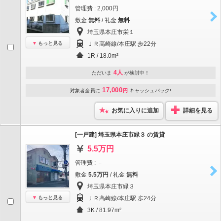
管理費 : 2,000円
敷金
無料
/ 礼金
無料
埼玉県本庄市栄１
もっと見る
ＪＲ高崎線/本庄駅 歩22分
1R / 18.0m²
4人
ただいま
が検討中！
17,000
対象者全員に
円
キャッシュバック!
お気に入りに追加
詳細を見る
[一戸建] 埼玉県本庄市緑３ の賃貸
5.5万円
管理費 : －
敷金
5.5万円
/ 礼金
無料
埼玉県本庄市緑３
もっと見る
ＪＲ高崎線/本庄駅 歩24分
3K / 81.97m²