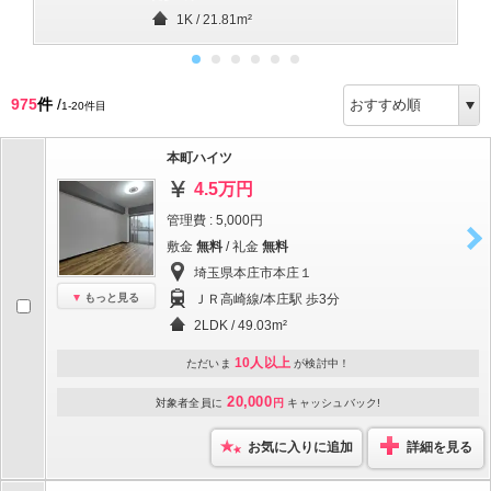
1K / 21.81m²
975
件
/
1-20件目
本町ハイツ
4.5万円
管理費 : 5,000円
敷金
無料
/ 礼金
無料
埼玉県本庄市本庄１
もっと見る
ＪＲ高崎線/本庄駅 歩3分
2LDK / 49.03m²
10人以上
ただいま
が検討中！
20,000
対象者全員に
円
キャッシュバック!
お気に入りに追加
詳細を見る