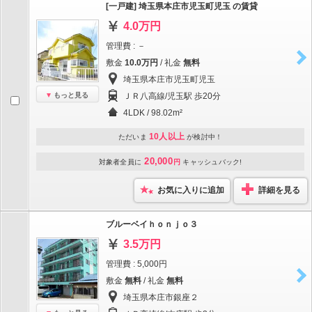
[一戸建] 埼玉県本庄市児玉町児玉 の賃貸
4.0万円
管理費 : －
敷金
10.0万円
/ 礼金
無料
埼玉県本庄市児玉町児玉
もっと見る
ＪＲ八高線/児玉駅 歩20分
4LDK / 98.02m²
10人以上
ただいま
が検討中！
20,000
対象者全員に
円
キャッシュバック!
お気に入りに追加
詳細を見る
ブルーベイｈｏｎｊｏ３
3.5万円
管理費 : 5,000円
敷金
無料
/ 礼金
無料
埼玉県本庄市銀座２