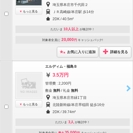
埼玉県本庄市千代田２
もっと見る
ＪＲ高崎線/本庄駅 歩14分
2DK / 40.5m²
10人以上
ただいま
が検討中！
20,000
対象者全員に
円
キャッシュバック!
お気に入りに追加
詳細を見る
エルディム・福島Ｂ
3.5万円
管理費 : 2,200円
敷金
無料
/ 礼金
無料
埼玉県本庄市緑1丁目
もっと見る
北陸新幹線/本庄早稲田 徒歩16分
2DK / 39.74m²
3人
ただいま
が検討中！
35,000
対象者全員に
最大
円
キャッシュバック!