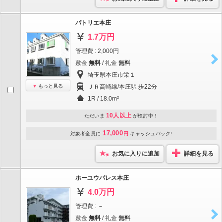
パトリエ本庄
1.7万円
管理費 : 2,000円
敷金
無料
/ 礼金
無料
埼玉県本庄市栄１
もっと見る
ＪＲ高崎線/本庄駅 歩22分
1R / 18.0m²
10人以上
ただいま
が検討中！
17,000
対象者全員に
円
キャッシュバック!
お気に入りに追加
詳細を見る
ホーユウパレス本庄
4.0万円
管理費 : －
敷金
無料
/ 礼金
無料