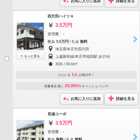
お気に入りに追加
詳細を見る
四方田ハイツＡ
3.5万円
管理費 : －
敷金
3.5万円
/ 礼金
無料
埼玉県本庄市四方田
もっと見る
上越新幹線/本庄早稲田駅 歩15分
3DK / 39.6m²
5人
ただいま
が検討中！
20,000
対象者全員に
円
キャッシュバック!
お気に入りに追加
詳細を見る
見福コーポ
3.5万円
管理費 : －
敷金
無料
/ 礼金
無料