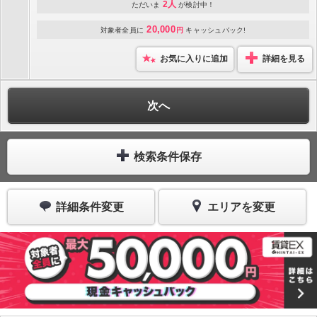
2人
ただいま
が検討中！
20,000
対象者全員に
円
キャッシュバック!
お気に入りに追加
詳細を見る
次へ
検索条件保存
詳細条件変更
エリアを変更