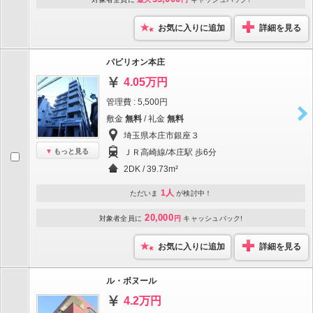
お気に入りに追加
詳細を見る
パビリオン本庄
4.05万円
管理費 : 5,500円
敷金
無料
/ 礼金
無料
埼玉県本庄市銀座３
もっと見る
ＪＲ高崎線/本庄駅 歩6分
2DK / 39.73m²
1人
ただいま
が検討中！
20,000
対象者全員に
円
キャッシュバック!
お気に入りに追加
詳細を見る
ル・ボヌール
4.2万円