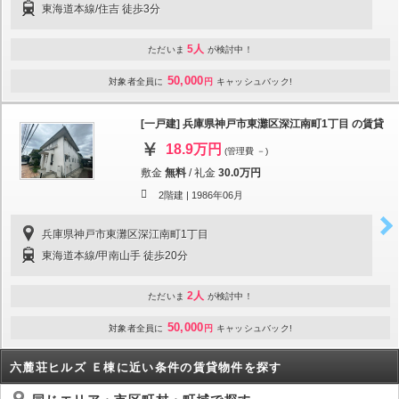
東海道本線/住吉 徒歩3分
5人
ただいま
が検討中！
50,000
対象者全員に
円
キャッシュバック!
[一戸建] 兵庫県神戸市東灘区深江南町1丁目 の賃貸
18.9万円
(管理費 －)
敷金
無料
/
礼金
30.0万円
2階建 |
1986年06月
兵庫県神戸市東灘区深江南町1丁目
東海道本線/甲南山手 徒歩20分
2人
ただいま
が検討中！
50,000
対象者全員に
円
キャッシュバック!
六麓荘ヒルズ Ｅ棟に近い条件の賃貸物件を探す