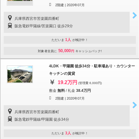
2階建 |
2020年07月
兵庫県西宮市苦楽園四番町
阪急電鉄甲陽線/苦楽園口 徒歩29分
1人
ただいま
が検討中！
50,000
対象者全員に
円
キャッシュバック!
4LDK・甲陽園 徒歩34分・駐車場あり・カウンター
キッチンの賃貸
19.2万円
(管理費 6,000円)
敷金
無料
/
礼金
38.4万円
2階建 |
2020年07月
兵庫県西宮市苦楽園四番町
阪急電鉄甲陽線/甲陽園 徒歩34分
3人
ただいま
が検討中！