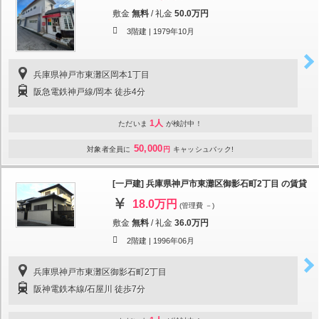
敷金
無料
/
礼金
50.0万円
3階建 |
1979年10月
兵庫県神戸市東灘区岡本1丁目
阪急電鉄神戸線/岡本 徒歩4分
1人
ただいま
が検討中！
50,000
対象者全員に
円
キャッシュバック!
[一戸建] 兵庫県神戸市東灘区御影石町2丁目 の賃貸
18.0万円
(管理費 －)
敷金
無料
/
礼金
36.0万円
2階建 |
1996年06月
兵庫県神戸市東灘区御影石町2丁目
阪神電鉄本線/石屋川 徒歩7分