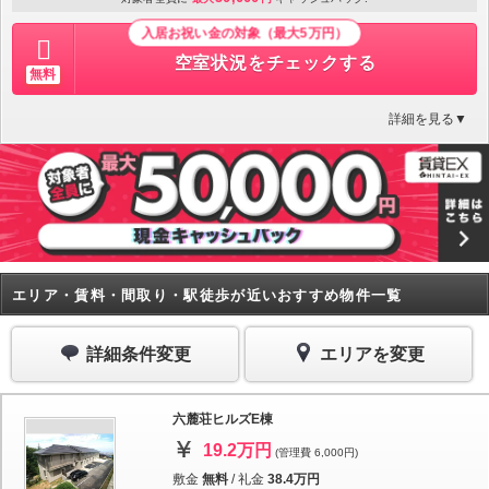
入居お祝い金の対象（最大5万円）
空室状況をチェックする
無料
詳細を見る▼
エリア・賃料・間取り・駅徒歩が近いおすすめ物件一覧
詳細条件変更
エリアを変更
六麓荘ヒルズE棟
19.2万円
(管理費 6,000円)
敷金
無料
/
礼金
38.4万円