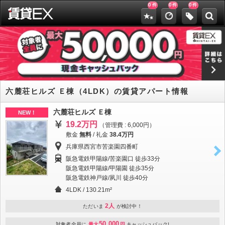
0
0
0
件
件
件
六麓荘ヒルズ Ｅ棟（4LDK）の賃貸アパート情報
六麓荘ヒルズ Ｅ棟
NEW！
19.2万円
（管理費 : 6,000円）
敷金
無料
/
礼金
38.4万円
兵庫県西宮市苦楽園四番町
阪急電鉄甲陽線/苦楽園口 徒歩33分
阪急電鉄甲陽線/甲陽園 徒歩35分
阪急電鉄神戸線/夙川 徒歩40分
4LDK / 130.21m²
2人
ただいま
が検討中！
50,000
対象者全員に
最大
円
キャッシュバック!