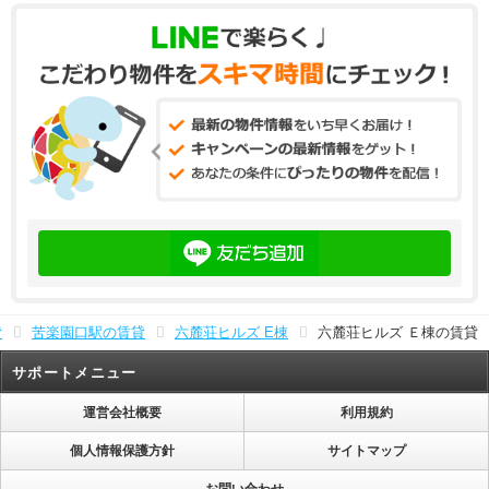
貸
苦楽園口駅の賃貸
六麓荘ヒルズ E棟
六麓荘ヒルズ Ｅ棟の賃貸
サポートメニュー
運営会社概要
利用規約
個人情報保護方針
サイトマップ