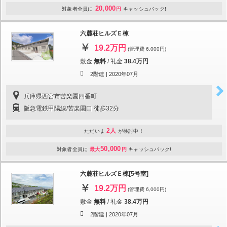
20,000
対象者全員に
円
キャッシュバック!
六麓荘ヒルズＥ棟
19.2万円
(管理費 6,000円)
敷金
無料
/
礼金
38.4万円
2階建 |
2020年07月
兵庫県西宮市苦楽園四番町
阪急電鉄甲陽線/苦楽園口 徒歩32分
2人
ただいま
が検討中！
50,000
対象者全員に
最大
円
キャッシュバック!
六麓荘ヒルズＥ棟[5号室]
19.2万円
(管理費 6,000円)
敷金
無料
/
礼金
38.4万円
2階建 |
2020年07月