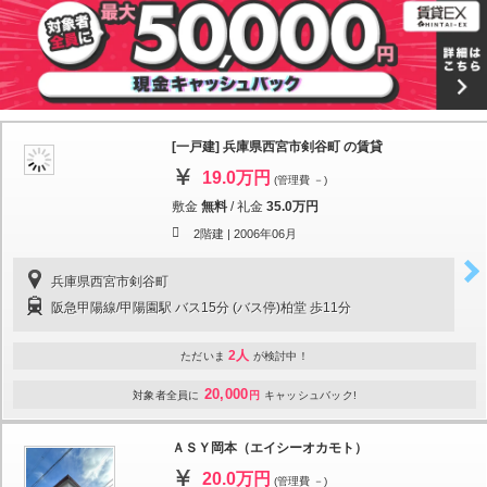
[一戸建] 兵庫県西宮市剣谷町 の賃貸
19.0万円
(管理費 －)
敷金
無料
/
礼金
35.0万円
2階建 |
2006年06月
兵庫県西宮市剣谷町
阪急甲陽線/甲陽園駅 バス15分 (バス停)柏堂 歩11分
2人
ただいま
が検討中！
20,000
対象者全員に
円
キャッシュバック!
ＡＳＹ岡本（エイシーオカモト）
20.0万円
(管理費 －)