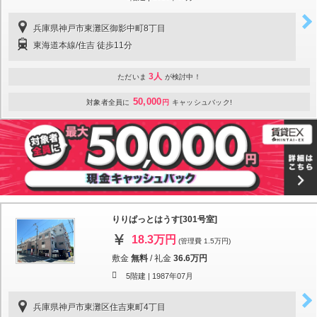
兵庫県神戸市東灘区御影中町8丁目
東海道本線/住吉 徒歩11分
3人
ただいま
が検討中！
50,000
対象者全員に
円
キャッシュバック!
りりぱっとはうす[301号室]
18.3万円
(管理費 1.5万円)
敷金
無料
/
礼金
36.6万円
5階建 |
1987年07月
兵庫県神戸市東灘区住吉東町4丁目