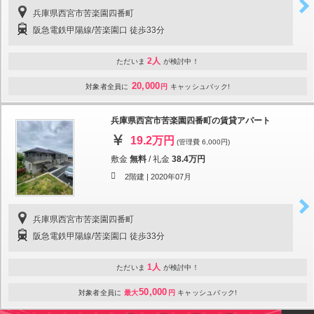
兵庫県西宮市苦楽園四番町
阪急電鉄甲陽線/苦楽園口 徒歩33分
2人
ただいま
が検討中！
20,000
対象者全員に
円
キャッシュバック!
兵庫県西宮市苦楽園四番町の賃貸アパート
19.2万円
(管理費 6,000円)
敷金
無料
/
礼金
38.4万円
2階建 |
2020年07月
兵庫県西宮市苦楽園四番町
阪急電鉄甲陽線/苦楽園口 徒歩33分
1人
ただいま
が検討中！
50,000
対象者全員に
最大
円
キャッシュバック!