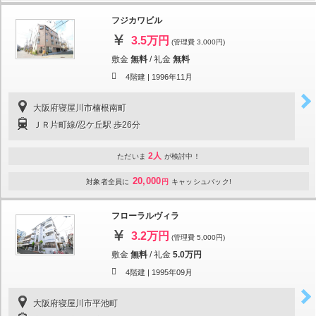
フジカワビル
3.5万円
(管理費 3,000円)
敷金
無料
/
礼金
無料
4階建 |
1996年11月
大阪府寝屋川市楠根南町
ＪＲ片町線/忍ケ丘駅 歩26分
2人
ただいま
が検討中！
20,000
対象者全員に
円
キャッシュバック!
フローラルヴィラ
3.2万円
(管理費 5,000円)
敷金
無料
/
礼金
5.0万円
4階建 |
1995年09月
大阪府寝屋川市平池町