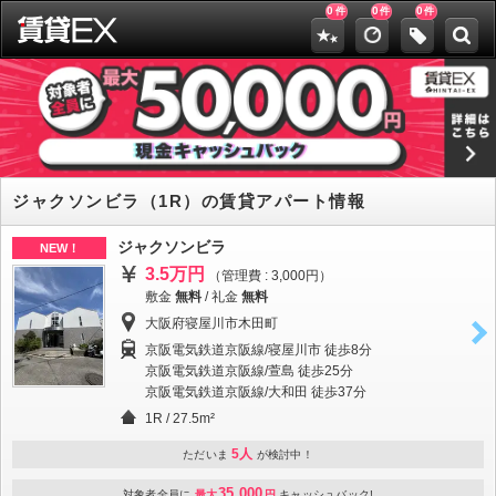
0
0
0
件
件
件
ジャクソンビラ（1R）の賃貸アパート情報
ジャクソンビラ
NEW！
3.5万円
（管理費 : 3,000円）
敷金
無料
/
礼金
無料
大阪府寝屋川市木田町
京阪電気鉄道京阪線/寝屋川市 徒歩8分
京阪電気鉄道京阪線/萱島 徒歩25分
京阪電気鉄道京阪線/大和田 徒歩37分
1R / 27.5m²
5人
ただいま
が検討中！
35,000
対象者全員に
最大
円
キャッシュバック!