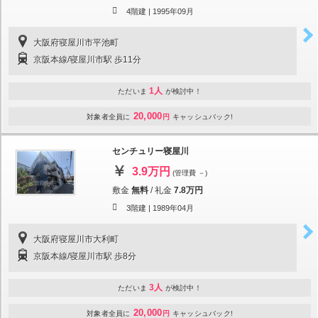
4階建 |
1995年09月
大阪府寝屋川市平池町
京阪本線/寝屋川市駅 歩11分
1人
ただいま
が検討中！
20,000
対象者全員に
円
キャッシュバック!
センチュリー寝屋川
3.9万円
(管理費 －)
敷金
無料
/
礼金
7.8万円
3階建 |
1989年04月
大阪府寝屋川市大利町
京阪本線/寝屋川市駅 歩8分
3人
ただいま
が検討中！
20,000
対象者全員に
円
キャッシュバック!