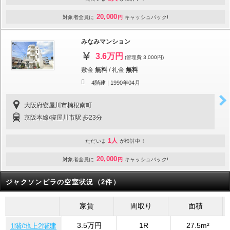
20,000
対象者全員に
円
キャッシュバック!
みなみマンション
3.6万円
(管理費 3,000円)
敷金
無料
/
礼金
無料
4階建 |
1990年04月
大阪府寝屋川市楠根南町
京阪本線/寝屋川市駅 歩23分
1人
ただいま
が検討中！
20,000
対象者全員に
円
キャッシュバック!
ジャクソンビラの空室状況（2件）
家賃
間取り
面積
3.5万円
1R
27.5m²
1階/地上2階建