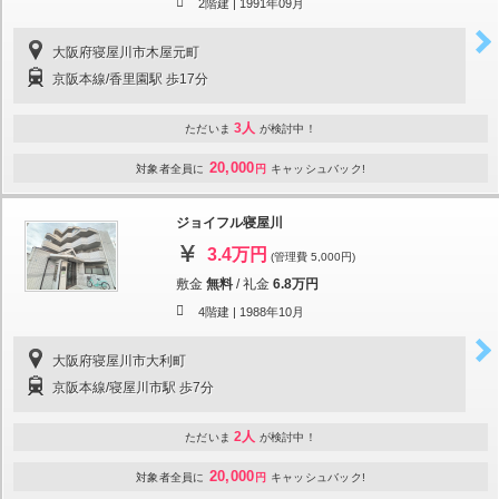
2階建 |
1991年09月
大阪府寝屋川市木屋元町
京阪本線/香里園駅 歩17分
3人
ただいま
が検討中！
20,000
対象者全員に
円
キャッシュバック!
ジョイフル寝屋川
3.4万円
(管理費 5,000円)
敷金
無料
/
礼金
6.8万円
4階建 |
1988年10月
大阪府寝屋川市大利町
京阪本線/寝屋川市駅 歩7分
2人
ただいま
が検討中！
20,000
対象者全員に
円
キャッシュバック!