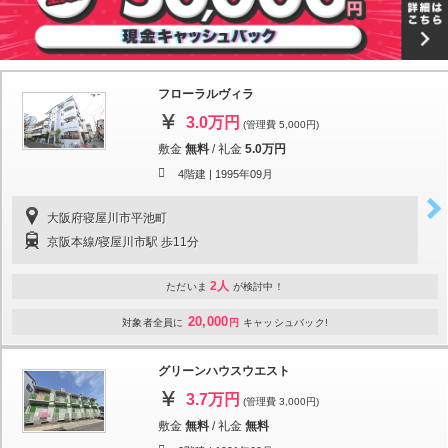
フローラルヴィラ
3.0万円
(管理費 5,000円)
敷金
無料
/
礼金
5.0万円
4階建 |
1995年09月
大阪府寝屋川市平池町
京阪本線/寝屋川市駅 歩11分
2人
ただいま
が検討中！
20,000
対象者全員に
円
キャッシュバック!
グリーンハウスウエスト
3.7万円
(管理費 3,000円)
敷金
無料
/
礼金
無料