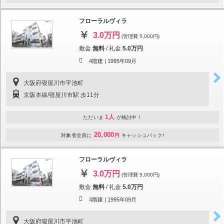
フローラルヴィラ
3.0万円
(管理費 5,000円)
敷金
無料
/
礼金
5.0万円
4階建 |
1995年09月
大阪府寝屋川市平池町
京阪本線/寝屋川市駅 歩11分
1人
ただいま
が検討中！
20,000
対象者全員に
円
キャッシュバック!
フローラルヴィラ
3.0万円
(管理費 5,000円)
敷金
無料
/
礼金
5.0万円
4階建 |
1995年09月
大阪府寝屋川市平池町