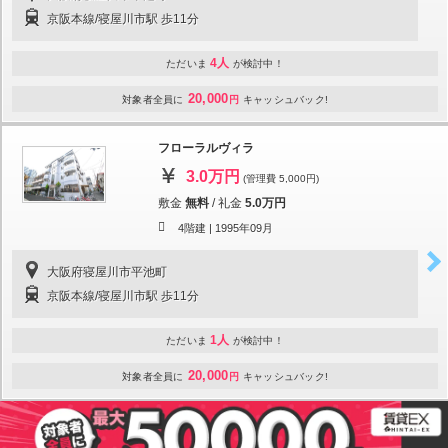
京阪本線/寝屋川市駅 歩11分
4人
ただいま
が検討中！
20,000
対象者全員に
円
キャッシュバック!
フローラルヴィラ
3.0万円
(管理費 5,000円)
敷金
無料
/
礼金
5.0万円
4階建 |
1995年09月
大阪府寝屋川市平池町
京阪本線/寝屋川市駅 歩11分
1人
ただいま
が検討中！
20,000
対象者全員に
円
キャッシュバック!