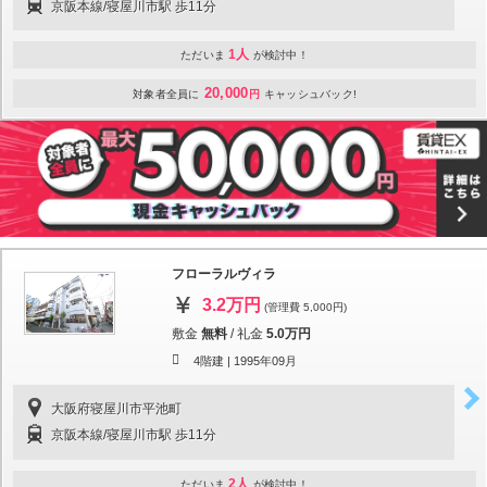
京阪本線/寝屋川市駅 歩11分
1人
ただいま
が検討中！
20,000
対象者全員に
円
キャッシュバック!
フローラルヴィラ
3.2万円
(管理費 5,000円)
敷金
無料
/
礼金
5.0万円
4階建 |
1995年09月
大阪府寝屋川市平池町
京阪本線/寝屋川市駅 歩11分
2人
ただいま
が検討中！