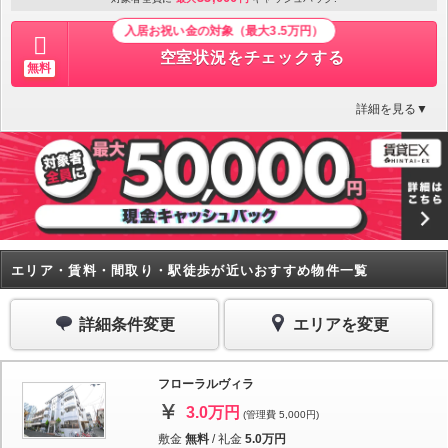
入居お祝い金の対象（最大3.5万円）
空室状況をチェックする
無料
詳細を見る▼
エリア・賃料・間取り・駅徒歩が近いおすすめ物件一覧
詳細条件変更
エリアを変更
フローラルヴィラ
3.0万円
(管理費 5,000円)
敷金
無料
/
礼金
5.0万円