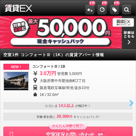
0
0
0
件
件
件
空室1件 コンフォートⅢ（1K）の賃貸アパート情報
コンフォートⅢ / 1B
NEW！
3.0万円
管理費 3,000円
大阪府豊中市螢池南町2丁目
阪急電鉄宝塚線/蛍池 徒歩10分
1K
/
32.0m²
10人以上
ただいま
が検討中！
20,000
対象者全員に
円
キャッシュバック!
かんたん30秒で完了!
空室状況お問い合わせ
無料