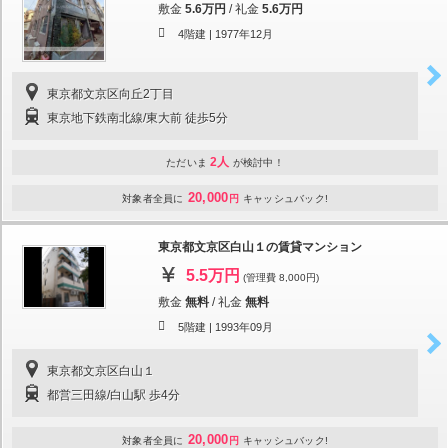
敷金
5.6万円
/
礼金
5.6万円
4階建 |
1977年12月
東京都文京区向丘2丁目
東京地下鉄南北線/東大前 徒歩5分
2人
ただいま
が検討中！
20,000
対象者全員に
円
キャッシュバック!
東京都文京区白山１の賃貸マンション
5.5万円
(管理費 8,000円)
敷金
無料
/
礼金
無料
5階建 |
1993年09月
東京都文京区白山１
都営三田線/白山駅 歩4分
20,000
対象者全員に
円
キャッシュバック!