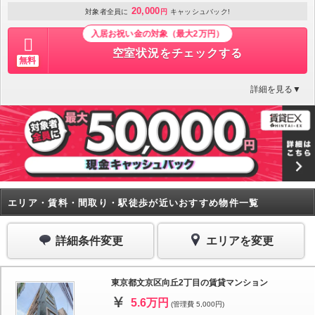
20,000
対象者全員に
円
キャッシュバック!
入居お祝い金の対象（最大2万円）
空室状況をチェックする
無料
詳細を見る▼
エリア・賃料・間取り・駅徒歩が近いおすすめ物件一覧
詳細条件変更
エリアを変更
東京都文京区向丘2丁目の賃貸マンション
5.6万円
(管理費 5,000円)