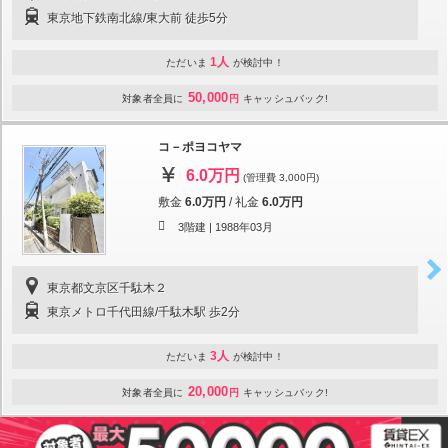
東京地下鉄南北線/東大前 徒歩5分
1人
ただいま
が検討中！
50,000
対象者全員に
円
キャッシュバック!
コ－ポヨコヤマ
6.0万円
(管理費 3,000円)
敷金
6.0万円
/
礼金
6.0万円
3階建 |
1988年03月
東京都文京区千駄木２
東京メトロ千代田線/千駄木駅 歩2分
3人
ただいま
が検討中！
20,000
対象者全員に
円
キャッシュバック!