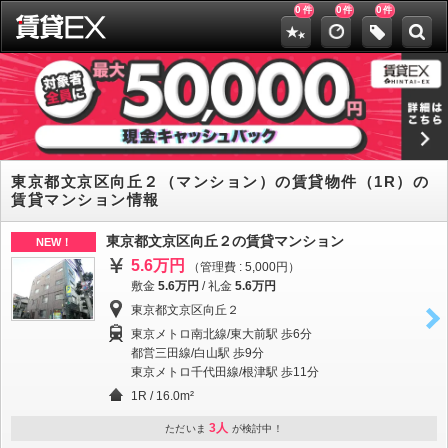
0
0
0
件
件
件
東京都文京区向丘２（マンション）の賃貸物件（1R）の
賃貸マンション情報
東京都文京区向丘２の賃貸マンション
NEW！
5.6万円
（管理費 : 5,000円）
敷金
5.6万円
/
礼金
5.6万円
東京都文京区向丘２
東京メトロ南北線/東大前駅 歩6分
都営三田線/白山駅 歩9分
東京メトロ千代田線/根津駅 歩11分
1R / 16.0m²
3人
ただいま
が検討中！