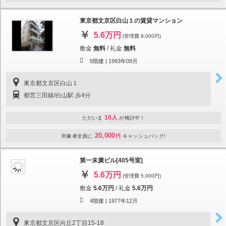
東京都文京区白山１の賃貸マンション
5.6万円
(管理費 8,000円)
敷金
無料
/
礼金
無料
5階建 |
1993年09月
東京都文京区白山１
都営三田線/白山駅 歩4分
10人
ただいま
が検討中！
20,000
対象者全員に
円
キャッシュバック!
第一末廣ビル[405号室]
5.6万円
(管理費 5,000円)
敷金
5.6万円
/
礼金
5.6万円
4階建 |
1977年12月
東京都文京区向丘2丁目15-18