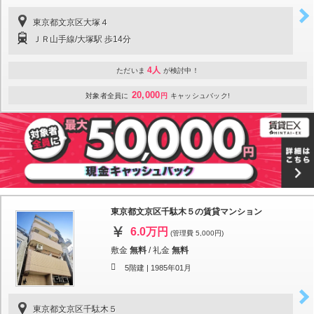
東京都文京区大塚４
ＪＲ山手線/大塚駅 歩14分
4人
ただいま
が検討中！
20,000
対象者全員に
円
キャッシュバック!
東京都文京区千駄木５の賃貸マンション
6.0万円
(管理費 5,000円)
敷金
無料
/
礼金
無料
5階建 |
1985年01月
東京都文京区千駄木５