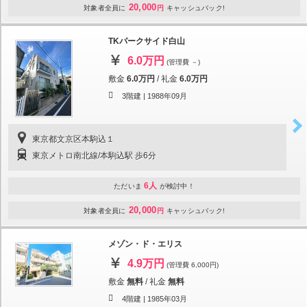
20,000
対象者全員に
円
キャッシュバック!
TKパークサイド白山
6.0万円
(管理費 －)
敷金
6.0万円
/
礼金
6.0万円
3階建 |
1988年09月
東京都文京区本駒込１
東京メトロ南北線/本駒込駅 歩6分
6人
ただいま
が検討中！
20,000
対象者全員に
円
キャッシュバック!
メゾン・ド・エリス
4.9万円
(管理費 6,000円)
敷金
無料
/
礼金
無料
4階建 |
1985年03月