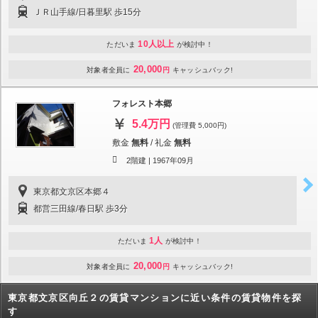
ＪＲ山手線/日暮里駅 歩15分
10人以上
ただいま
が検討中！
20,000
対象者全員に
円
キャッシュバック!
フォレスト本郷
5.4万円
(管理費 5,000円)
敷金
無料
/
礼金
無料
2階建 |
1967年09月
東京都文京区本郷４
都営三田線/春日駅 歩3分
1人
ただいま
が検討中！
20,000
対象者全員に
円
キャッシュバック!
東京都文京区向丘２の賃貸マンションに近い条件の賃貸物件を探
す