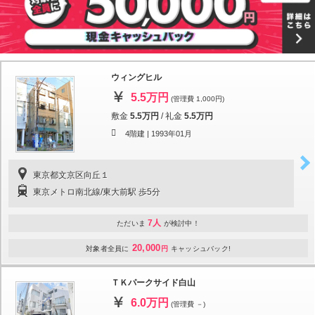
ウィングヒル
5.5万円
(管理費 1,000円)
敷金
5.5万円
/
礼金
5.5万円
4階建 |
1993年01月
東京都文京区向丘１
東京メトロ南北線/東大前駅 歩5分
7人
ただいま
が検討中！
20,000
対象者全員に
円
キャッシュバック!
ＴＫパークサイド白山
6.0万円
(管理費 －)