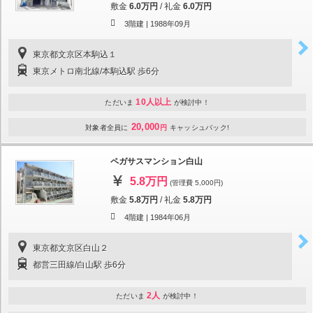
敷金
6.0万円
/
礼金
6.0万円
3階建 |
1988年09月
東京都文京区本駒込１
東京メトロ南北線/本駒込駅 歩6分
10人以上
ただいま
が検討中！
20,000
対象者全員に
円
キャッシュバック!
ペガサスマンション白山
5.8万円
(管理費 5,000円)
敷金
5.8万円
/
礼金
5.8万円
4階建 |
1984年06月
東京都文京区白山２
都営三田線/白山駅 歩6分
2人
ただいま
が検討中！