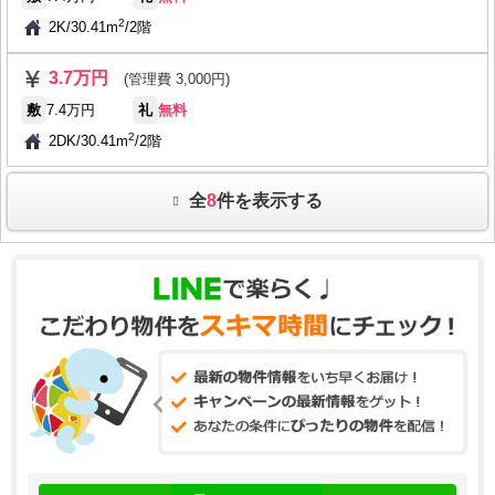
2
2K
/
30.41m
/
2階
3.7万円
(管理費 3,000円)
敷
7.4万円
礼
無料
2
2DK
/
30.41m
/
2階
全
8
件を表示する