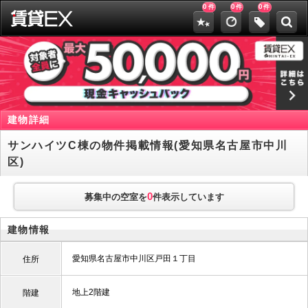
0
0
0
件
件
件
建物詳細
サンハイツC棟の物件掲載情報(愛知県名古屋市中川
区)
0
募集中の空室を
件表示しています
建物情報
愛知県名古屋市中川区戸田１丁目
住所
地上2階建
階建