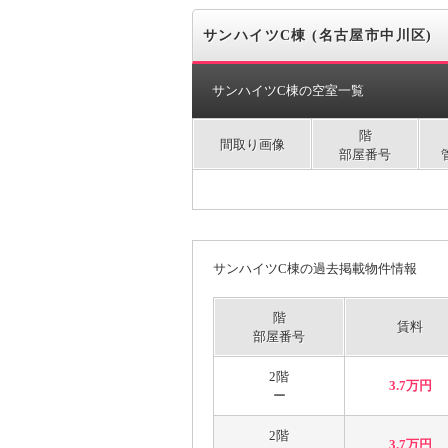
サンハイツC棟 (名古屋市中川区)
サンハイツC棟の空室一覧
階
間取り画像
部屋番号
サンハイツC棟の過去掲載物件情報
階
賃料
部屋番号
2階
3.7万円
ー
2階
3.7万円