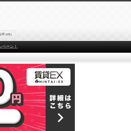
条件
(0件)
ンペーン！