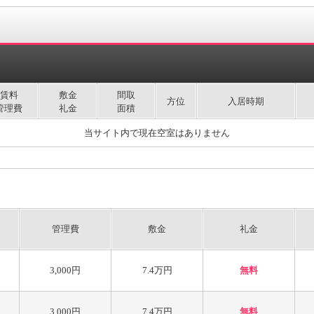
賃料
敷金
間取
方位
入居時期
管理費
礼金
面積
当サイト内で現在空室はありません
管理費
敷金
礼金
3,000円
7.4万円
無料
3,000円
7.4万円
無料