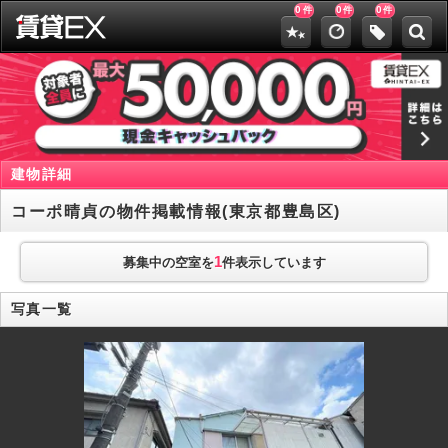
0
0
0
件
件
件
建物詳細
コーポ晴貞の物件掲載情報(東京都豊島区)
1
募集中の空室を
件表示しています
写真一覧