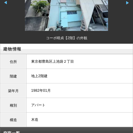
コーポ晴貞【2階】の外観
建物情報
東京都豊島区上池袋２丁目
住所
地上2階建
階建
1982年01月
築年月
アパート
種別
木造
構造