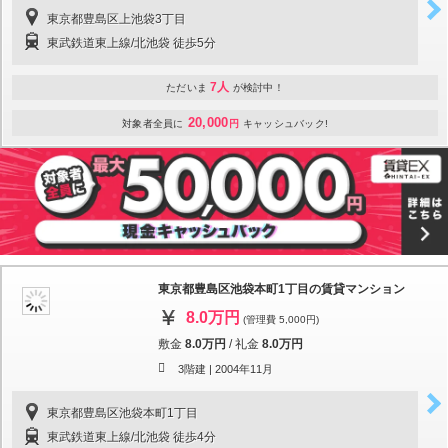
東京都豊島区上池袋3丁目
東武鉄道東上線/北池袋 徒歩5分
7人
ただいま
が検討中！
20,000
対象者全員に
円
キャッシュバック!
東京都豊島区池袋本町1丁目の賃貸マンション
8.0万円
(管理費 5,000円)
敷金
8.0万円
/
礼金
8.0万円
3階建 |
2004年11月
東京都豊島区池袋本町1丁目
東武鉄道東上線/北池袋 徒歩4分