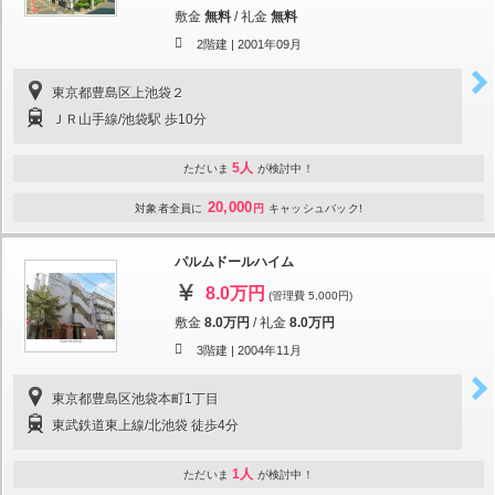
敷金
無料
/
礼金
無料
2階建 |
2001年09月
東京都豊島区上池袋２
ＪＲ山手線/池袋駅 歩10分
5人
ただいま
が検討中！
20,000
対象者全員に
円
キャッシュバック!
パルムドールハイム
8.0万円
(管理費 5,000円)
敷金
8.0万円
/
礼金
8.0万円
3階建 |
2004年11月
東京都豊島区池袋本町1丁目
東武鉄道東上線/北池袋 徒歩4分
1人
ただいま
が検討中！