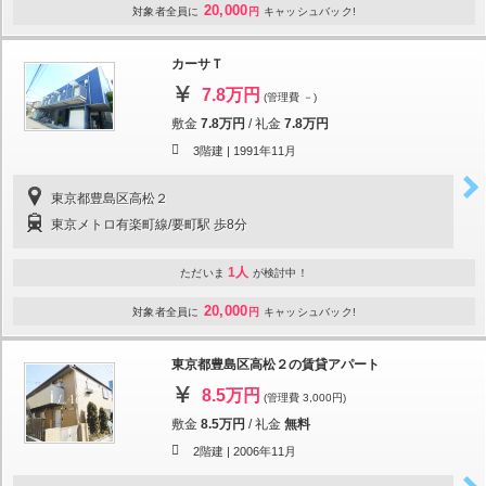
20,000
対象者全員に
円
キャッシュバック!
カーサＴ
7.8万円
(管理費 －)
敷金
7.8万円
/
礼金
7.8万円
3階建 |
1991年11月
東京都豊島区高松２
東京メトロ有楽町線/要町駅 歩8分
1人
ただいま
が検討中！
20,000
対象者全員に
円
キャッシュバック!
東京都豊島区高松２の賃貸アパート
8.5万円
(管理費 3,000円)
敷金
8.5万円
/
礼金
無料
2階建 |
2006年11月