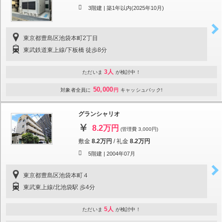
3階建 |
築1年以内(2025年10月)
東京都豊島区池袋本町2丁目
東武鉄道東上線/下板橋 徒歩8分
3人
ただいま
が検討中！
50,000
対象者全員に
円
キャッシュバック!
グランシャリオ
8.2万円
(管理費 3,000円)
敷金
8.2万円
/
礼金
8.2万円
5階建 |
2004年07月
東京都豊島区池袋本町４
東武東上線/北池袋駅 歩4分
5人
ただいま
が検討中！