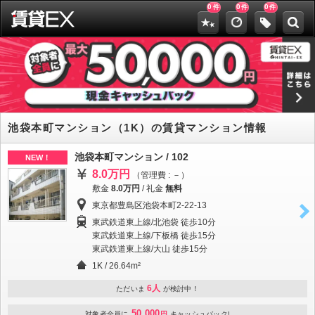
0
0
0
件
件
件
池袋本町マンション（1K）の賃貸マンション情報
池袋本町マンション / 102
NEW！
8.0万円
（管理費 : －）
敷金
8.0万円
/
礼金
無料
東京都豊島区池袋本町2-22-13
東武鉄道東上線/北池袋 徒歩10分
東武鉄道東上線/下板橋 徒歩15分
東武鉄道東上線/大山 徒歩15分
1K / 26.64m²
6人
ただいま
が検討中！
50,000
対象者全員に
円
キャッシュバック!