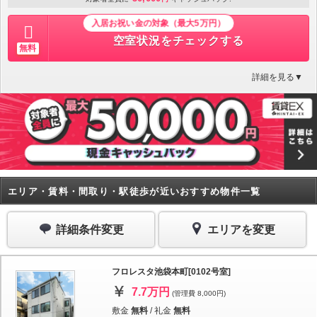
入居お祝い金の対象（最大5万円）
空室状況をチェックする
無料
詳細を見る▼
エリア・賃料・間取り・駅徒歩が近いおすすめ物件一覧
詳細条件変更
エリアを変更
フロレスタ池袋本町[0102号室]
7.7万円
(管理費 8,000円)
敷金
無料
/
礼金
無料