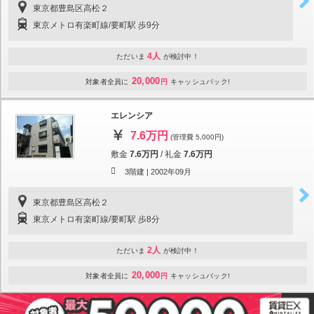
東京都豊島区高松２
東京メトロ有楽町線/要町駅 歩9分
4人
ただいま
が検討中！
20,000
対象者全員に
円
キャッシュバック!
エレンシア
7.6万円
(管理費 5,000円)
敷金
7.6万円
/
礼金
7.6万円
3階建 |
2002年09月
東京都豊島区高松２
東京メトロ有楽町線/要町駅 歩8分
2人
ただいま
が検討中！
20,000
対象者全員に
円
キャッシュバック!