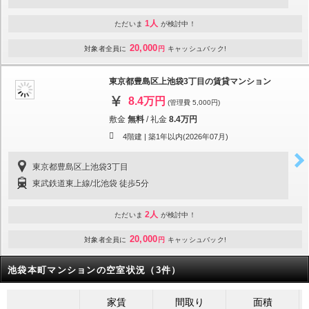
1人
ただいま
が検討中！
20,000
対象者全員に
円
キャッシュバック!
東京都豊島区上池袋3丁目の賃貸マンション
8.4万円
(管理費 5,000円)
敷金
無料
/
礼金
8.4万円
4階建 |
築1年以内(2026年07月)
東京都豊島区上池袋3丁目
東武鉄道東上線/北池袋 徒歩5分
2人
ただいま
が検討中！
20,000
対象者全員に
円
キャッシュバック!
池袋本町マンションの空室状況（3件）
家賃
間取り
面積