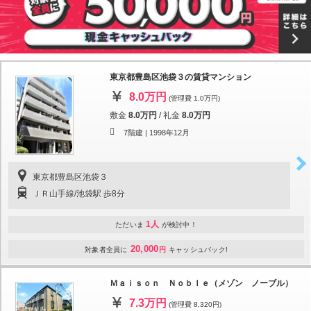
東京都豊島区池袋３の賃貸マンション
8.0万円
(管理費 1.0万円)
敷金
8.0万円
/
礼金
8.0万円
7階建 |
1998年12月
東京都豊島区池袋３
ＪＲ山手線/池袋駅 歩8分
1人
ただいま
が検討中！
20,000
対象者全員に
円
キャッシュバック!
Ｍａｉｓｏｎ Ｎｏｂｌｅ（メゾン ノーブル）
7.3万円
(管理費 8,320円)