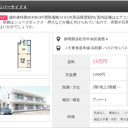
リバーサイドＡ
成約者特典BOOKOFF買取価格10％UP(景品限度額内) 室内設備はエ
INT!
。収納はシューズボックス・押入などが備え付けられているので、衣類や日
はいかがでしょうか。
静岡県浜松市中央区葵西４
ＪＲ東海道本線/浜松駅 バス27分 (バス
3.0万円
賃料
3,000円
共益費
2階/地上2階建 / -
階層 / 方位
アパート
種別 / 構造
礼金なし
敷金なし
バ
特徴
保証人不要・代行
即入