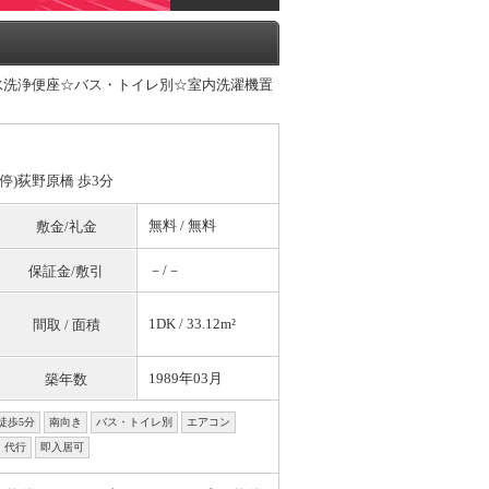
水洗浄便座☆バス・トイレ別☆室内洗濯機置
停)荻野原橋 歩3分
無料
/
無料
敷金/礼金
－/－
保証金/敷引
1DK / 33.12m²
間取 / 面積
1989年03月
築年数
徒歩5分
南向き
バス・トイレ別
エアコン
・代行
即入居可