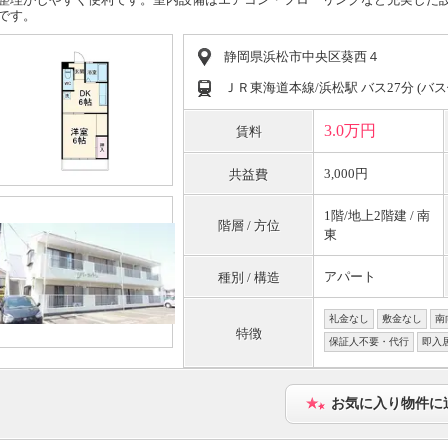
です。
静岡県浜松市中央区葵西４
ＪＲ東海道本線/浜松駅 バス27分 (バス
3.0万円
賃料
3,000円
共益費
1階/地上2階建 / 南
階層 / 方位
東
アパート
種別 / 構造
礼金なし
敷金なし
南
特徴
保証人不要・代行
即入
お気に入り物件に