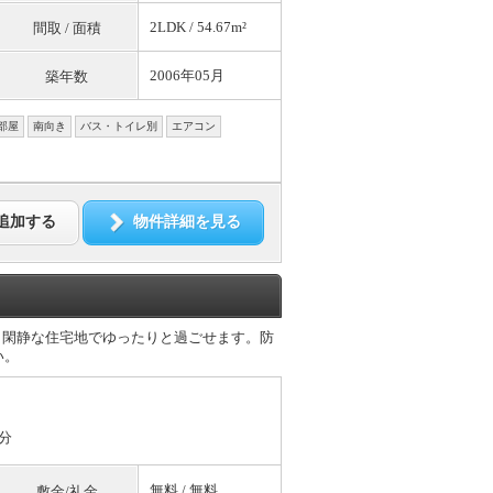
2LDK / 54.67m²
間取 / 面積
2006年05月
築年数
部屋
南向き
バス・トイレ別
エアコン
追加する
物件詳細を見る
。閑静な住宅地でゆったりと過ごせます。防
い。
分
無料
/
無料
敷金/礼金