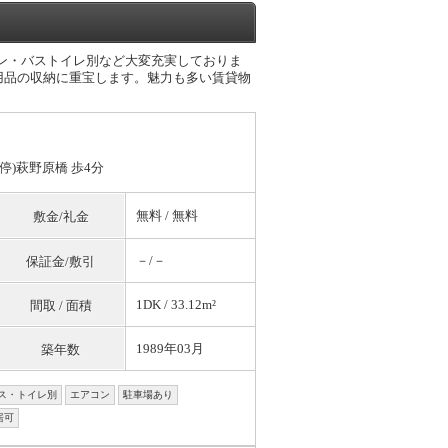
アコン・バストイレ別など大変充実しておりま
用品の収納に重宝します。魅力も多い賃貸物
停)萩野原橋 歩4分
無料
/
無料
敷金/礼金
－/－
保証金/敷引
1DK / 33.12m²
間取 / 面積
1989年03月
築年数
ス・トイレ別
エアコン
駐車場あり
居可