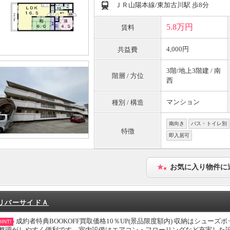
ＪＲ山陽本線/東加古川駅 歩8分
5.8万円
賃料
4,000円
共益費
3階/地上3階建 / 南
階層 / 方位
西
マンション
種別 / 構造
南向き
バス・トイレ別
特徴
即入居可
お気に入り物件に
リバーサイドＡ
成約者特典BOOKOFF買取価格10％UP(景品限度額内) 収納はシュ
INT!
整理がしやすく便利です。室内設備はエアコン・フローリングなど充実した