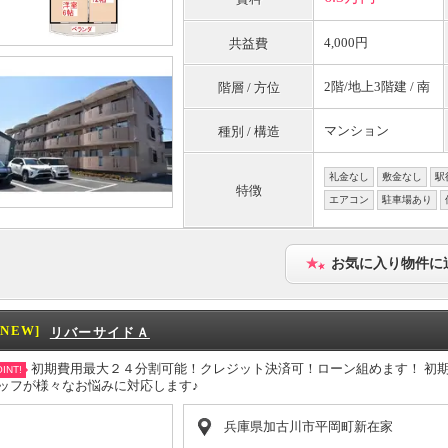
4,000円
共益費
2階/地上3階建 / 南
階層 / 方位
マンション
種別 / 構造
礼金なし
敷金なし
駅
特徴
エアコン
駐車場あり
お気に入り物件に
[NEW]
リバーサイドＡ
初期費用最大２４分割可能！クレジット決済可！ローン組めます！ 初
INT!
ッフが様々なお悩みに対応します♪
兵庫県加古川市平岡町新在家