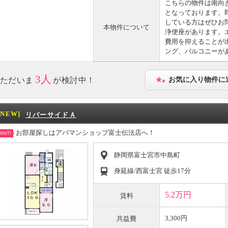
こちらの物件は南向
となっております。
している方はぜひお
本物件について
浄便座があります。
費用を抑えることが
ング、バルコニーが
3人
ただいま
が検討中！
お気に入り物件に
[NEW]
リバーサイドＡ
お部屋探しはアパマンショップ富士伝法店へ！
INT!
静岡県富士宮市中島町
身延線/西富士宮 徒歩17分
5.2万円
賃料
3,300円
共益費