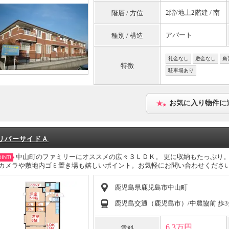
2階/地上2階建 / 南
階層 / 方位
アパート
種別 / 構造
礼金なし
敷金なし
角
特徴
駐車場あり
お気に入り物件に
リバーサイドＡ
中山町のファミリーにオススメの広々３ＬＤＫ。 更に収納もたっぷり
INT!
カメラや敷地内ゴミ置き場も嬉しいポイント。お気軽にお問い合わせくださ
鹿児島県鹿児島市中山町
鹿児島交通（鹿児島市）/中農協前 歩3
6.3万円
賃料