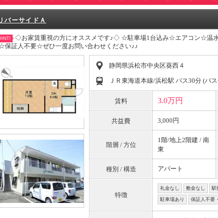
リバーサイドＡ
◇お家賃重視の方にオススメです♪◇ ☆駐車場1台込み☆エアコン☆温
INT!
☆保証人不要☆ぜひ一度お問い合わせください♪♪
静岡県浜松市中央区葵西４
ＪＲ東海道本線/浜松駅 バス30分 (バス
3.0万円
賃料
3,000円
共益費
1階/地上2階建 / 南
階層 / 方位
東
アパート
種別 / 構造
礼金なし
敷金なし
駅
特徴
駐車場あり
保証人不要