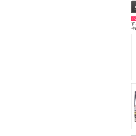
PO
す
件