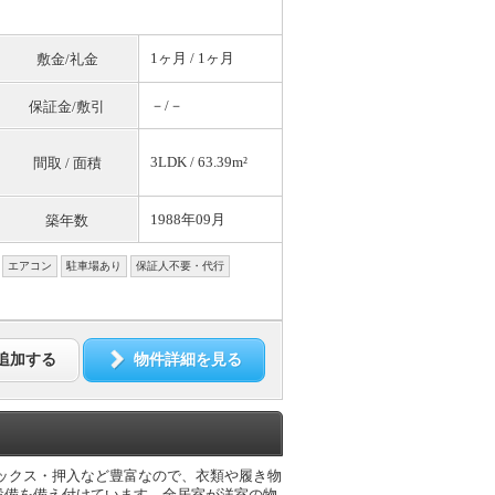
1ヶ月 / 1ヶ月
敷金/礼金
－/－
保証金/敷引
3LDK / 63.39m²
間取 / 面積
1988年09月
築年数
エアコン
駐車場あり
保証人不要・代行
追加する
物件詳細を見る
ーズボックス・押入など豊富なので、衣類や履き物
設備を備え付けています。全居室が洋室の物