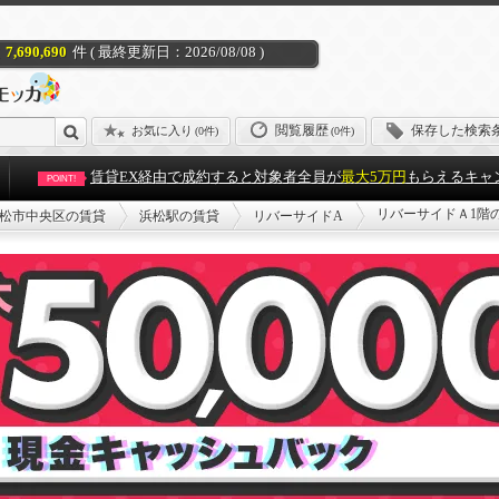
7,690,690
件 ( 最終更新日：2026/08/08 )
閲覧履歴
保存した検索
お気に入り
(
0件
)
(0件)
賃貸EX経由で成約すると対象者全員が
最大5万円
もらえるキャ
POINT!
リバーサイドＡ1階
松市中央区の賃貸
浜松駅の賃貸
リバーサイドA