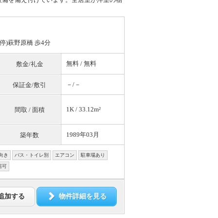
停)萩野原橋 歩4分
無料
/
無料
敷金/礼金
－/－
保証金/敷引
1K / 33.12m²
間取 / 面積
1989年03月
築年数
向き
バス・トイレ別
エアコン
駐車場あり
居可
追加する
物件詳細を見る