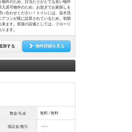
き物件のため、日当たりがとても良い物件
即入居可物件のため、お急ぎでお家探しを
問い合わせください！トイレには、温水洗
エアコンが既に設置されているため、初期
出来ます。部屋の設備としては、フローリ
あります。
追加する
物件詳細を見る
無料
/
無料
敷金/礼金
－/－
保証金/敷引