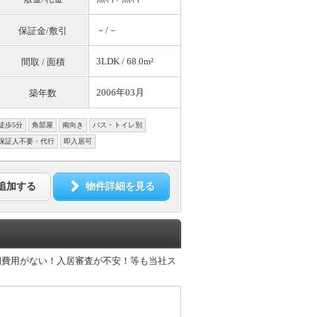
－/－
保証金/敷引
3LDK / 68.0m²
間取 / 面積
2006年03月
築年数
徒歩5分
角部屋
南向き
バス・トイレ別
保証人不要・代行
即入居可
追加する
物件詳細を見る
期費用がない！入居審査が不安！等も当社ス