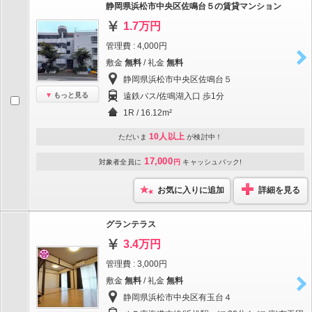
静岡県浜松市中央区佐鳴台５の賃貸マンション
1.7万円
管理費 : 4,000円
敷金
無料
/ 礼金
無料
静岡県浜松市中央区佐鳴台５
もっと見る
遠鉄バス/佐鳴湖入口 歩1分
1R / 16.12m²
10人以上
ただいま
が検討中！
17,000
対象者全員に
円
キャッシュバック!
お気に入りに追加
詳細を見る
グランテラス
3.4万円
管理費 : 3,000円
敷金
無料
/ 礼金
無料
静岡県浜松市中央区有玉台４