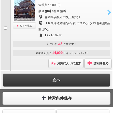
管理費 : 6,000円
敷金
無料
/ 礼金
無料
静岡県浜松市中央区城北１
ＪＲ東海道本線/浜松駅 バス15分 (バス停)勤労会
もっと見る
館 歩5分
1K / 16.07m²
3人
ただいま
が検討中！
14,000
対象者全員に
円
キャッシュバック!
お気に入りに追加
詳細を見る
次へ
検索条件保存