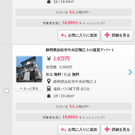
1K / 19.44m²
4人
ただいま
が検討中！
16,000
対象者全員に
円
キャッシュバック!
お気に入りに追加
詳細を見る
静岡県浜松市中央区鴨江３の賃貸アパート
1.9万円
管理費 : 3,000円
敷金
無料
/ 礼金
無料
静岡県浜松市中央区鴨江３
もっと見る
遠鉄バス/城下西 歩1分
1R / 20.46m²
5人
ただいま
が検討中！
19,000
対象者全員に
円
キャッシュバック!
お気に入りに追加
詳細を見る