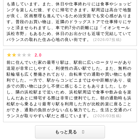
も適しています。また、休日や仕事終わりには食事やショッピ
ングを楽しんだ後、すぐに帰宅できます。駅周辺は高台で地盤
が良く、区画整理も進んでいるため治安面でも安心感がありま
す。普段のお買い物は、近隣のドラッグストアで仕事帰りにサ
ッと済ませられますし、車で約7分の距離には「イオンモール
浜松市野」もあるため、休日のお出かけも近場で完結していて
バランスの取れた住み心地の良い街です。
(
2026/07
投稿)
2.0
前に住んでいた家の最寄り駅は、駅前に広いロータリーがあり
送迎が非常にしやすく、利便性の高い駅でした。また、無料の
駐輪場も広く整備されており、自転車での通勤や買い物にも便
利でした。一方で、駅からコンビニまではやや距離があり、徒
歩での買い物には少し不便に感じることもありました。しか
し、隣の浜松駅まで近いため、浜松駅周辺で食事や飲み会を楽
しんだあとに帰宅する際は非常に便利でした。朝の通勤時も浜
松駅から乗るより最寄り駅を利用した方が比較的楽に座ること
ができ、通勤の負担が少ない点も魅力でした。生活と交通のバ
ランスが取りやすい駅だと感じています。
(
2026/03
投稿)
もっと見る