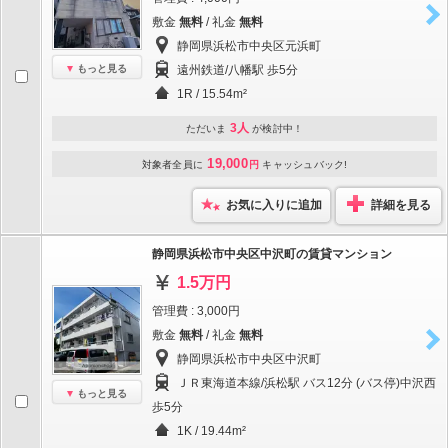
敷金
無料
/ 礼金
無料
静岡県浜松市中央区元浜町
もっと見る
遠州鉄道/八幡駅 歩5分
1R / 15.54m²
3人
ただいま
が検討中！
19,000
対象者全員に
円
キャッシュバック!
お気に入りに追加
詳細を見る
静岡県浜松市中央区中沢町の賃貸マンション
1.5万円
管理費 : 3,000円
敷金
無料
/ 礼金
無料
静岡県浜松市中央区中沢町
ＪＲ東海道本線/浜松駅 バス12分 (バス停)中沢西
もっと見る
歩5分
1K / 19.44m²