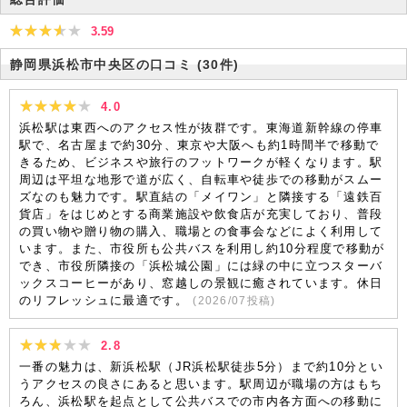
3.59
静岡県浜松市中央区の口コミ
(30件)
4.0
浜松駅は東西へのアクセス性が抜群です。東海道新幹線の停車
駅で、名古屋まで約30分、東京や大阪へも約1時間半で移動で
きるため、ビジネスや旅行のフットワークが軽くなります。駅
周辺は平坦な地形で道が広く、自転車や徒歩での移動がスムー
ズなのも魅力です。駅直結の「メイワン」と隣接する「遠鉄百
貨店」をはじめとする商業施設や飲食店が充実しており、普段
の買い物や贈り物の購入、職場との食事会などによく利用して
います。また、市役所も公共バスを利用し約10分程度で移動が
でき、市役所隣接の「浜松城公園」には緑の中に立つスターバ
ックスコーヒーがあり、窓越しの景観に癒されています。休日
のリフレッシュに最適です。
(
2026/07
投稿)
2.8
一番の魅力は、新浜松駅（JR浜松駅徒歩5分）まで約10分とい
うアクセスの良さにあると思います。駅周辺が職場の方はもち
ろん、浜松駅を起点として公共バスでの市内各方面への移動に