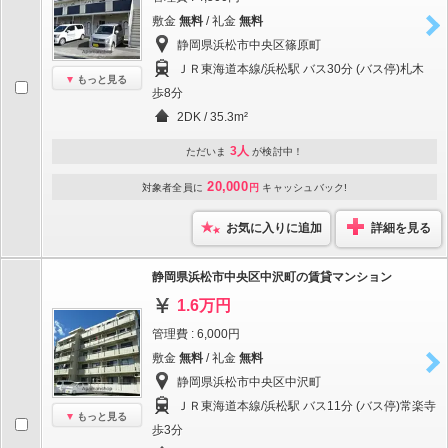
敷金
無料
/ 礼金
無料
静岡県浜松市中央区篠原町
ＪＲ東海道本線/浜松駅 バス30分 (バス停)札木
もっと見る
歩8分
2DK / 35.3m²
3人
ただいま
が検討中！
20,000
対象者全員に
円
キャッシュバック!
お気に入りに追加
詳細を見る
静岡県浜松市中央区中沢町の賃貸マンション
1.6万円
管理費 : 6,000円
敷金
無料
/ 礼金
無料
静岡県浜松市中央区中沢町
ＪＲ東海道本線/浜松駅 バス11分 (バス停)常楽寺
もっと見る
歩3分