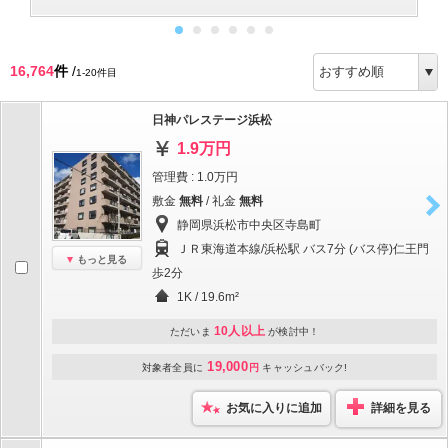
16,764
件
/
1-20件目
日神パレステージ浜松
1.9万円
管理費 : 1.0万円
敷金
無料
/ 礼金
無料
静岡県浜松市中央区寺島町
ＪＲ東海道本線/浜松駅 バス7分 (バス停)仁王門
もっと見る
歩2分
1K / 19.6m²
10人以上
ただいま
が検討中！
19,000
対象者全員に
円
キャッシュバック!
お気に入りに追加
詳細を見る