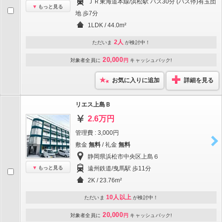
ＪＲ東海道本線/浜松駅 バス30分 (バス停)有玉団
もっと見る
地 歩7分
1LDK / 44.0m²
2人
ただいま
が検討中！
20,000
対象者全員に
円
キャッシュバック!
お気に入りに追加
詳細を見る
リエス上島Ｂ
2.6万円
管理費 : 3,000円
敷金
無料
/ 礼金
無料
静岡県浜松市中央区上島６
もっと見る
遠州鉄道/曳馬駅 歩11分
2K / 23.76m²
10人以上
ただいま
が検討中！
20,000
対象者全員に
円
キャッシュバック!