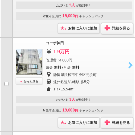
5人
ただいま
が検討中！
15,000
対象者全員に
円
キャッシュバック!
お気に入りに追加
詳細を見る
コーポ神田
1.9万円
管理費 : 4,000円
敷金
無料
/ 礼金
無料
静岡県浜松市中央区元浜町
もっと見る
遠州鉄道/八幡駅 歩5分
1R / 15.54m²
3人
ただいま
が検討中！
19,000
対象者全員に
円
キャッシュバック!
お気に入りに追加
詳細を見る