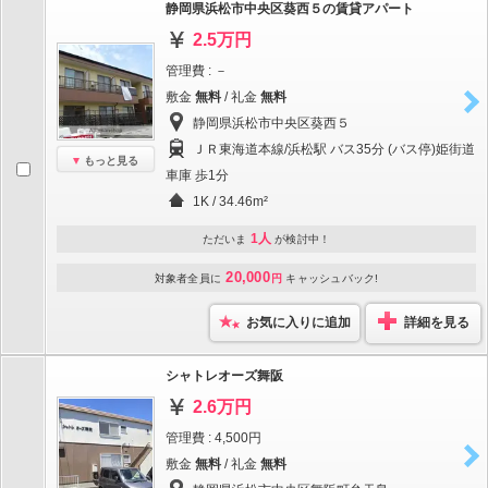
静岡県浜松市中央区葵西５の賃貸アパート
2.5万円
管理費 : －
敷金
無料
/ 礼金
無料
静岡県浜松市中央区葵西５
ＪＲ東海道本線/浜松駅 バス35分 (バス停)姫街道
もっと見る
車庫 歩1分
1K / 34.46m²
1人
ただいま
が検討中！
20,000
対象者全員に
円
キャッシュバック!
お気に入りに追加
詳細を見る
シャトレオーズ舞阪
2.6万円
管理費 : 4,500円
敷金
無料
/ 礼金
無料