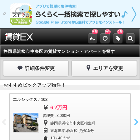
0
0
0
件
件
件
静岡県浜松市中央区の賃貸マンション・アパートを探す
詳細条件変更
エリアを変更
おすすめピックアップ物件！
エルシックス / 102
シン
6.2万円
管理費 : 3,000円
静岡県浜松市中央区相生町
東海道本線/浜松 徒歩15分
1R / 40.5m²