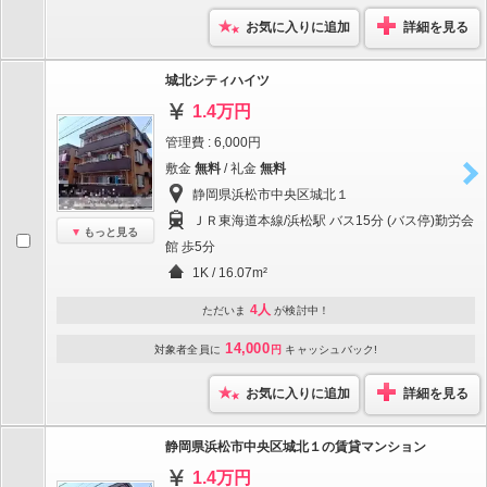
お気に入りに追加
詳細を見る
城北シティハイツ
1.4万円
管理費 : 6,000円
敷金
無料
/ 礼金
無料
静岡県浜松市中央区城北１
ＪＲ東海道本線/浜松駅 バス15分 (バス停)勤労会
もっと見る
館 歩5分
1K / 16.07m²
4人
ただいま
が検討中！
14,000
対象者全員に
円
キャッシュバック!
お気に入りに追加
詳細を見る
静岡県浜松市中央区城北１の賃貸マンション
1.4万円