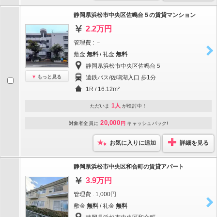
静岡県浜松市中央区佐鳴台５の賃貸マンション
2.2万円
管理費 : －
敷金
無料
/ 礼金
無料
静岡県浜松市中央区佐鳴台５
もっと見る
遠鉄バス/佐鳴湖入口 歩1分
1R / 16.12m²
1人
ただいま
が検討中！
20,000
対象者全員に
円
キャッシュバック!
お気に入りに追加
詳細を見る
静岡県浜松市中央区和合町の賃貸アパート
3.9万円
管理費 : 1,000円
敷金
無料
/ 礼金
無料