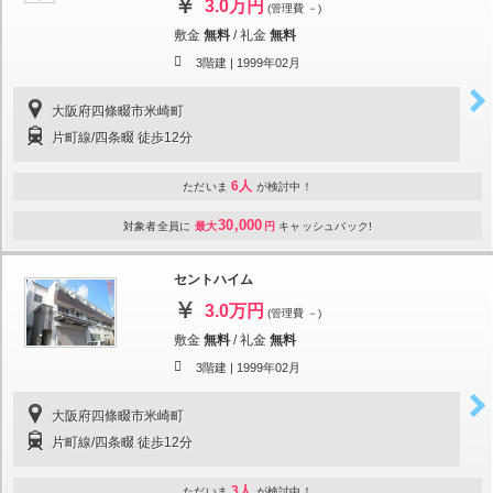
3.0万円
(管理費 －)
敷金
無料
/
礼金
無料
3階建 |
1999年02月
大阪府四條畷市米崎町
片町線/四条畷 徒歩12分
6人
ただいま
が検討中！
30,000
対象者全員に
最大
円
キャッシュバック!
セントハイム
3.0万円
(管理費 －)
敷金
無料
/
礼金
無料
3階建 |
1999年02月
大阪府四條畷市米崎町
片町線/四条畷 徒歩12分
3人
ただいま
が検討中！