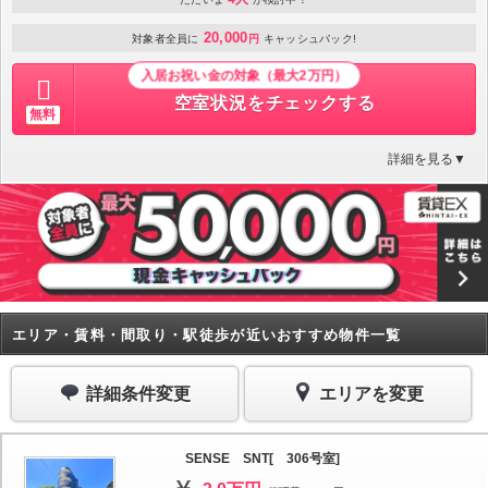
20,000
対象者全員に
円
キャッシュバック!
入居お祝い金の対象（最大2万円）
空室状況をチェックする
無料
詳細を見る▼
エリア・賃料・間取り・駅徒歩が近いおすすめ物件一覧
詳細条件変更
エリアを変更
SENSE SNT[ 306号室]