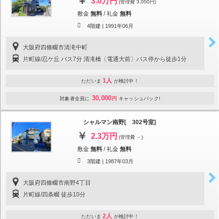
3.0万円
(管理費 3,000円)
敷金
無料
/
礼金
無料
4階建 |
1991年06月
大阪府四條畷市清滝中町
片町線/忍ケ丘 バス7分 清滝橋〔電通大前〕バス停から徒歩1分
1人
ただいま
が検討中！
30,000
対象者全員に
円
キャッシュバック!
シャルマン南野[ 302号室]
2.3万円
(管理費 －)
敷金
無料
/
礼金
無料
3階建 |
1987年03月
大阪府四條畷市南野4丁目
片町線/四条畷 徒歩10分
2人
ただいま
が検討中！