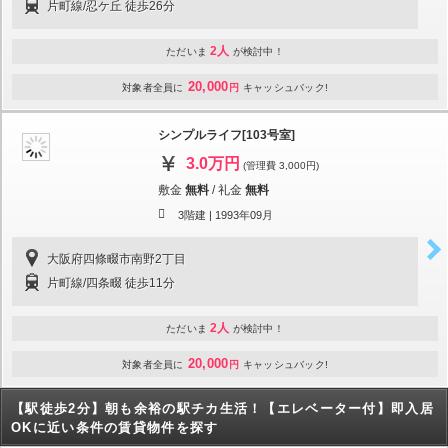
片町線/忍ケ丘 徒歩26分
2人
ただいま
が検討中！
20,000
対象者全員に
円
キャッシュバック!
シンプルライフ[103号室]
3.0万円
(管理費 3,000円)
敷金
無料
/
礼金
無料
3階建 |
1993年09月
大阪府四條畷市南野2丁目
片町線/四条畷 徒歩11分
2人
ただいま
が検討中！
20,000
対象者全員に
円
キャッシュバック!
【駅徒歩2分】朝も余裕の駅チカ生活！【エレベーター付】即入居
OKに近い条件の賃貸物件を探す