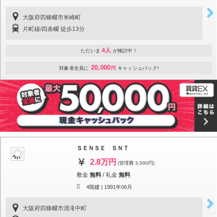
大阪府四條畷市米崎町
片町線/四条畷 徒歩13分
4人
ただいま
が検討中！
20,000
対象者全員に
円
キャッシュバック!
ＳＥＮＳＥ ＳＮＴ
2.8万円
(管理費 3,000円)
敷金
無料
/
礼金
無料
4階建 |
1991年06月
大阪府四條畷市清滝中町