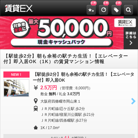
0
0
0
件
件
件
【駅徒歩2分】朝も余裕の駅チカ生活！【エレベーター
付】即入居OK（1K）の賃貸マンション情報
【駅徒歩2分】朝も余裕の駅チカ生活！【エレベータ
NEW！
ー付】即入居OK
2.5万円
（管理費 : 8,000円）
敷金
無料
/
礼金
3.0万円
大阪府四條畷市岡山東１
ＪＲ片町線/忍ケ丘駅 歩2分
ＪＲ片町線/寝屋川公園駅 歩21分
ＪＲ片町線/四条畷駅 歩27分
1K / 17.0m²
4人
ただいま
が検討中！