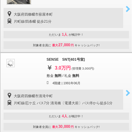
大阪府四條畷市蔀屋本町
片町線/四条畷 徒歩21分
1人
ただいま
が検討中！
27,000
対象者全員に
最大
円
キャッシュバック!
SENSE SNT[401号室]
3.0万円
(管理費 3,000円)
敷金
無料
/
礼金
無料
4階建 |
1991年06月
大阪府四條畷市清滝中町
片町線/忍ケ丘 バス7分 清滝橋〔電通大前〕バス停から徒歩1分
4人
ただいま
が検討中！
30,000
対象者全員に
最大
円
キャッシュバック!