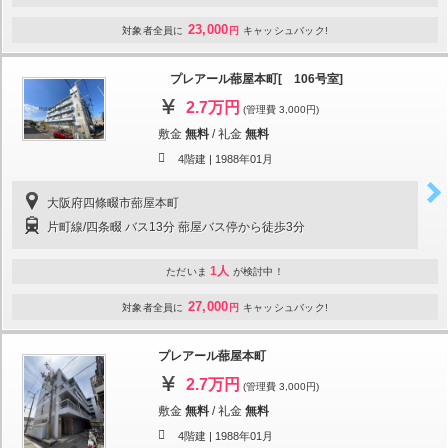
23,000
対象者全員に
円
キャッシュバック!
プレアール蔀屋本町[ 106号室]
2.7万円
(管理費 3,000円)
敷金
無料
/
礼金
無料
4階建 |
1988年01月
大阪府四條畷市蔀屋本町
片町線/四条畷 バス13分 蔀屋バス停から徒歩3分
1人
ただいま
が検討中！
27,000
対象者全員に
円
キャッシュバック!
プレアール蔀屋本町
2.7万円
(管理費 3,000円)
敷金
無料
/
礼金
無料
4階建 |
1988年01月