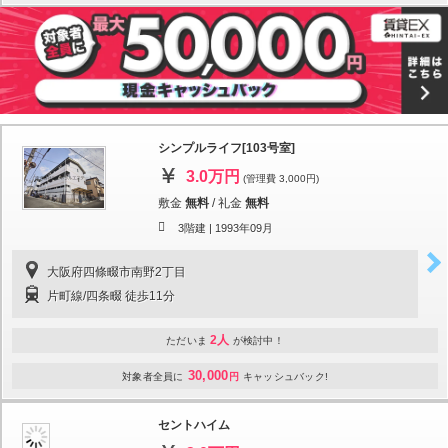
シンプルライフ[103号室]
3.0万円
(管理費 3,000円)
敷金
無料
/
礼金
無料
3階建 |
1993年09月
大阪府四條畷市南野2丁目
片町線/四条畷 徒歩11分
2人
ただいま
が検討中！
30,000
対象者全員に
円
キャッシュバック!
セントハイム