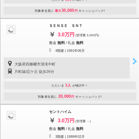
30,000
対象者全員に
最大
円
キャッシュバック!
ＳＥＮＳＥ ＳＮＴ
3.0万円
(管理費 3,000円)
敷金
無料
/
礼金
無料
4階建 |
1991年06月
大阪府四條畷市清滝中町
片町線/忍ケ丘 徒歩26分
3人
ただいま
が検討中！
20,000
対象者全員に
円
キャッシュバック!
セントハイム
3.0万円
(管理費 －)
敷金
無料
/
礼金
無料
3階建 |
1999年02月