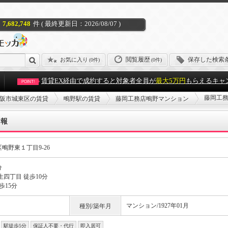
7,682,748
件 ( 最終更新日：2026/08/07 )
閲覧履歴
保存した検索
お気に入り
(
0件
)
(0件)
賃貸EX経由で成約すると対象者全員が
最大5万円
もらえるキャ
POINT!
藤岡工務
阪市城東区の賃貸
鴫野駅の賃貸
藤岡工務店鴫野マンション
情報
鴫野東１丁目9-26
分
生四丁目 徒歩10分
歩15分
マンション/1927年01月
種別/築年月
駅徒歩5分
保証人不要・代行
即入居可