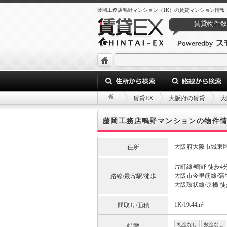
藤岡工務店鴫野マンション（1K）の賃貸マンション情報
賃貸物件数
賃貸EX
大阪府の賃貸
大
藤岡工務店鴫野マンションの物件
大阪府大阪市城東区
住所
片町線/鴫野 徒歩4
大阪市今里筋線/蒲
路線/最寄駅/徒歩
大阪環状線/京橋 徒
1K/19.44m²
間取り/面積
礼金なし
敷金なし
特徴