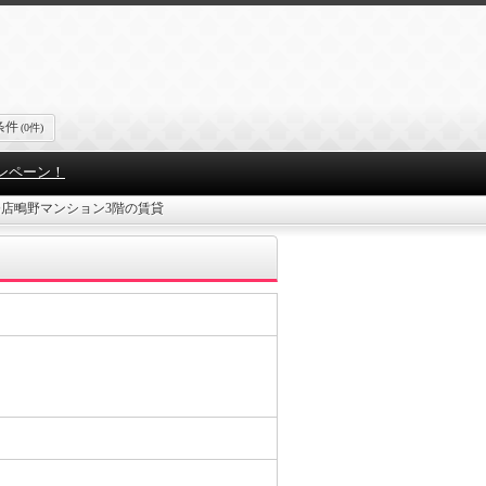
条件
(0件)
ンペーン！
店鴫野マンション3階の賃貸