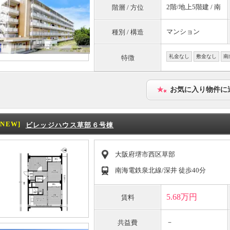
2階/地上5階建 / 南
階層 / 方位
マンション
種別 / 構造
礼金なし
敷金なし
南
特徴
お気に入り物件に
[NEW]
ビレッジハウス草部６号棟
大阪府堺市西区草部
南海電鉄泉北線/深井 徒歩40分
5.68万円
賃料
－
共益費