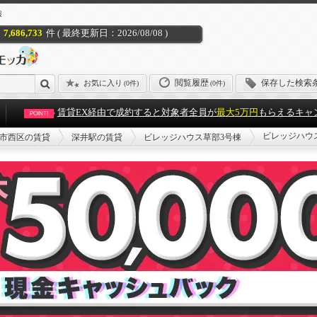
報
7,686,733
件 ( 最終更新日：2026/08/08 )
閲覧履歴
保存した検索
お気に入り
(
0件
)
(0件)
賃貸EX経由で成約すると対象者全員が
最大5万円
もらえるキャ
POINT!
ビレッジハウ
市西区の賃貸
深井駅の賃貸
ビレッジハウス草部3号棟