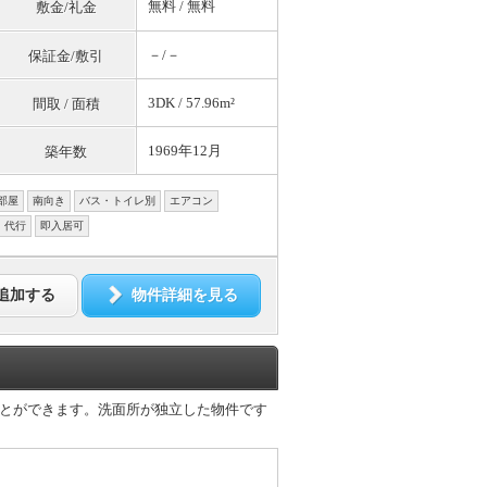
無料
/
無料
敷金/礼金
－/－
保証金/敷引
3DK / 57.96m²
間取 / 面積
1969年12月
築年数
部屋
南向き
バス・トイレ別
エアコン
・代行
即入居可
追加する
物件詳細を見る
とができます。洗面所が独立した物件です
。