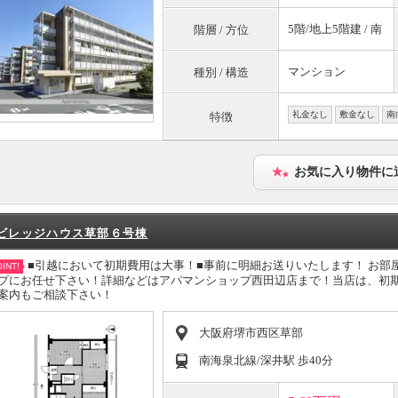
5階/地上5階建 / 南
階層 / 方位
マンション
種別 / 構造
礼金なし
敷金なし
南
特徴
お気に入り物件に
ビレッジハウス草部６号棟
■引越において初期費用は大事！■事前に明細お送りいたします！ お部
INT!
プにお任せ下さい！詳細などはアパマンショップ西田辺店まで！当店は、初
案内もご相談下さい！
大阪府堺市西区草部
南海泉北線/深井駅 歩40分