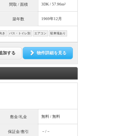
3DK / 57.96m²
間取 / 面積
1969年12月
築年数
向き
バス・トイレ別
エアコン
駐車場あり
追加する
物件詳細を見る
無料
/
無料
敷金/礼金
－/－
保証金/敷引