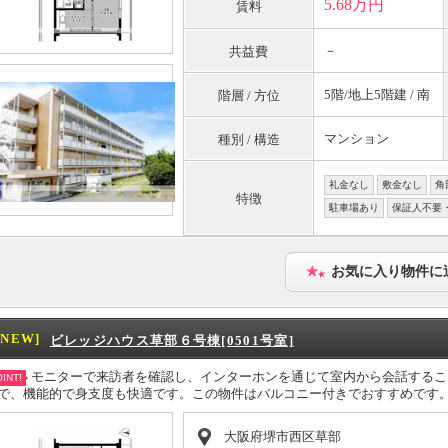
5.68万円
賃料
－
共益費
5階/地上5階建 / 南
階層 / 方位
マンション
種別 / 構造
礼金なし
敷金なし
角
特徴
駐車場あり
保証人不要
お気に入り物件に
[NEW]
ビレッジハウス草部６号棟[0501号室]
モニターで来訪者を確認し、インターホンを通じて室内から会話するこ
INT!
で、機能的で身支度も快適です。この物件はバルコニー付きでおすすめです
大阪府堺市西区草部