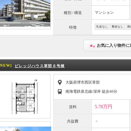
マンション
種別 / 構造
礼金なし
敷金なし
南
特徴
お気に入り物件に
[NEW]
ビレッジハウス草部６号棟
大阪府堺市西区草部
南海電鉄泉北線/深井 徒歩40分
5.78万円
賃料
－
共益費