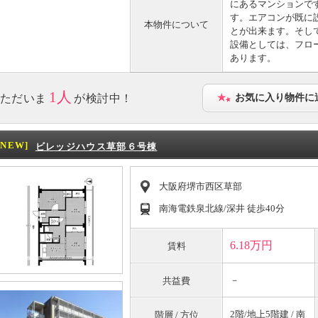
にあるマンションで
す。エアコンが既に
本物件について
とが出来ます。そし
設備としては、フロ
あります。
1人
ただいま
が検討中！
お気に入り物件に
[NEW]
ビレッジハウス草部６号棟
大阪府堺市西区草部
南海電鉄泉北線/深井 徒歩40分
6.18万円
賃料
－
共益費
2階/地上5階建 / 南
階層 / 方位