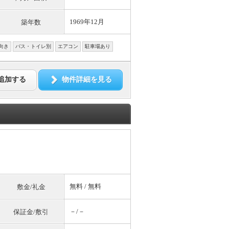
1969年12月
築年数
向き
バス・トイレ別
エアコン
駐車場あり
追加する
物件詳細を見る
無料
/
無料
敷金/礼金
－/－
保証金/敷引