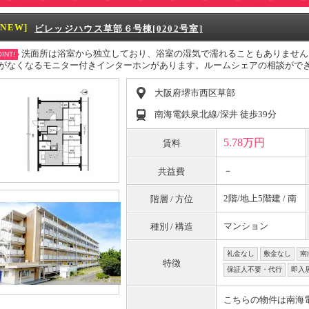
[NEW]
ビレッジハウス草部６号棟[0202号室]
洗面所は浴室から独立しており、浴室の湿気で濡れることもありません
INT!
がなくなるモニター付きインターホンがあります。ルームシェアの相談がで
大阪府堺市西区草部
南海電鉄泉北線/深井 徒歩39分
5.78万円
賃料
－
共益費
2階/地上5階建 / 南
階層 / 方位
マンション
種別 / 構造
礼金なし
敷金なし
南
特徴
保証人不要・代行
即入
こちらの物件は南海