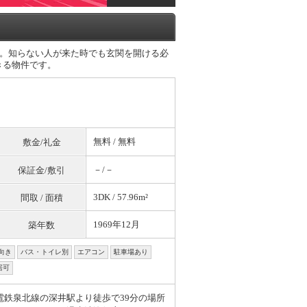
。知らない人が来た時でも玄関を開ける必
きる物件です。
無料
/
無料
敷金/礼金
－/－
保証金/敷引
3DK / 57.96m²
間取 / 面積
1969年12月
築年数
向き
バス・トイレ別
エアコン
駐車場あり
居可
電鉄泉北線の深井駅より徒歩で39分の場所