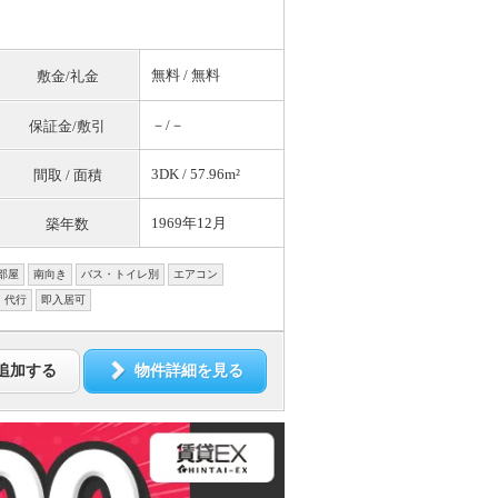
無料
/
無料
敷金/礼金
－/－
保証金/敷引
3DK / 57.96m²
間取 / 面積
1969年12月
築年数
部屋
南向き
バス・トイレ別
エアコン
・代行
即入居可
追加する
物件詳細を見る