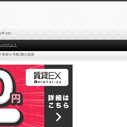
条件
(0件)
ンペーン！
ス草部６号棟2階の賃貸