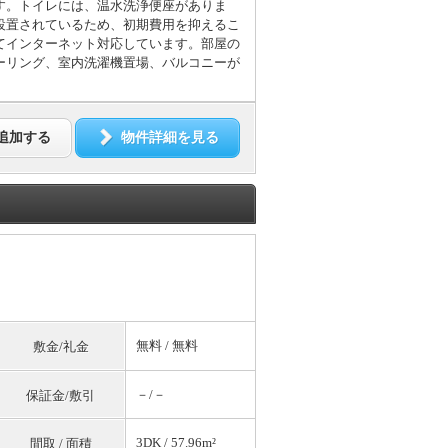
す。トイレには、温水洗浄便座がありま
設置されているため、初期費用を抑えるこ
てインターネット対応しています。部屋の
ーリング、室内洗濯機置場、バルコニーが
追加する
物件詳細を見る
無料
/
無料
敷金/礼金
－/－
保証金/敷引
3DK / 57.96m²
間取 / 面積