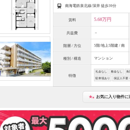
南海電鉄泉北線/深井 徒歩39分
5.68万円
賃料
－
共益費
5階/地上5階建 / 南
階層 / 方位
マンション
種別 / 構造
礼金なし
敷金なし
角
特徴
駐車場あり
保証人不要
お気に入り物件に