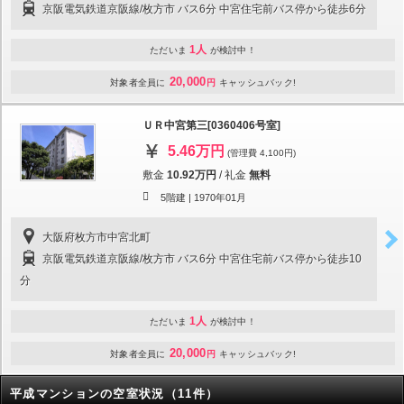
京阪電気鉄道京阪線/枚方市 バス6分 中宮住宅前バス停から徒歩6分
1人
ただいま
が検討中！
20,000
対象者全員に
円
キャッシュバック!
ＵＲ中宮第三[0360406号室]
5.46万円
(管理費 4,100円)
敷金
10.92万円
/
礼金
無料
5階建 |
1970年01月
大阪府枚方市中宮北町
京阪電気鉄道京阪線/枚方市 バス6分 中宮住宅前バス停から徒歩10
分
1人
ただいま
が検討中！
20,000
対象者全員に
円
キャッシュバック!
平成マンションの空室状況（11件）