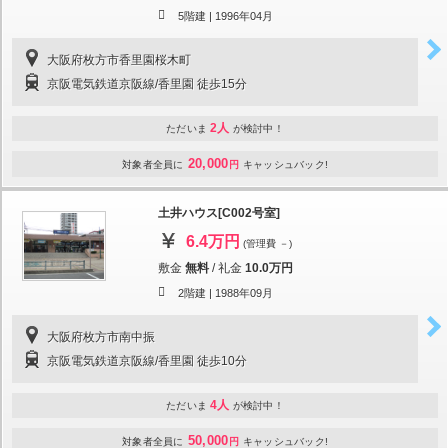
5階建 |
1996年04月
大阪府枚方市香里園桜木町
京阪電気鉄道京阪線/香里園 徒歩15分
2人
ただいま
が検討中！
20,000
対象者全員に
円
キャッシュバック!
土井ハウス[C002号室]
6.4万円
(管理費 －)
敷金
無料
/
礼金
10.0万円
2階建 |
1988年09月
大阪府枚方市南中振
京阪電気鉄道京阪線/香里園 徒歩10分
4人
ただいま
が検討中！
50,000
対象者全員に
円
キャッシュバック!