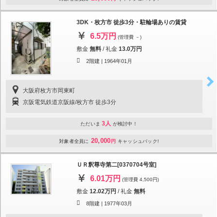
3DK・枚方市 徒歩3分・駐輪場ありの賃貸
6.5万円
(管理費 －)
敷金
無料
/
礼金
13.0万円
2階建 |
1964年01月
大阪府枚方市岡東町
京阪電気鉄道京阪線/枚方市 徒歩3分
3人
ただいま
が検討中！
20,000
対象者全員に
円
キャッシュバック!
ＵＲ釈尊寺第二[0370704号室]
6.01万円
(管理費 4,500円)
敷金
12.02万円
/
礼金
無料
8階建 |
1977年03月