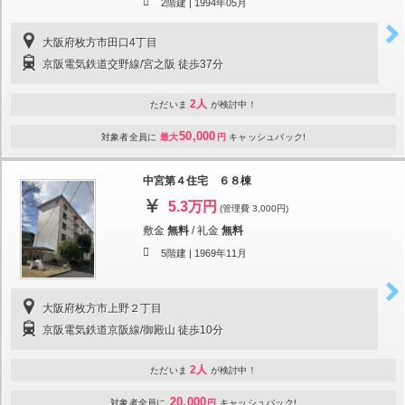
2階建 |
1994年05月
大阪府枚方市田口4丁目
京阪電気鉄道交野線/宮之阪 徒歩37分
2人
ただいま
が検討中！
50,000
対象者全員に
最大
円
キャッシュバック!
中宮第４住宅 ６８棟
5.3万円
(管理費 3,000円)
敷金
無料
/
礼金
無料
5階建 |
1969年11月
大阪府枚方市上野２丁目
京阪電気鉄道京阪線/御殿山 徒歩10分
2人
ただいま
が検討中！
20,000
対象者全員に
円
キャッシュバック!