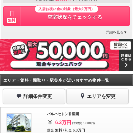
入居お祝い金の対象（最大2万円）
空室状況をチェックする
無料
詳細を見る▼
エリア・賃料・間取り・駅徒歩が近いおすすめ物件一覧
詳細条件変更
エリアを変更
パルハセトン香里園
6.3万円
(管理費 5,000円)
敷金
無料
/
礼金
6.3万円