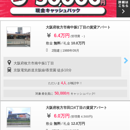
大阪府枚方市南中振1丁目の賃貸アパート
6.4万円
(管理費 －)
敷金
無料
/
礼金
10.0万円
2階建 |
1988年09月
大阪府枚方市南中振1丁目
京阪電気鉄道京阪線/香里園 徒歩10分
4人
ただいま
が検討中！
50,000
対象者全員に
円
キャッシュバック!
大阪府枚方市田口4丁目の賃貸アパート
6.0万円
(管理費 4,500円)
敷金
無料
/
礼金
12.0万円