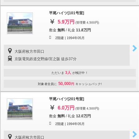
平尾ハイツ[101号室]
5.9万円
(管理費 4,500円)
敷金
無料
/
礼金
11.8万円
2階建 |
1994年05月
大阪府枚方市田口
京阪電気鉄道交野線/宮之阪 徒歩37分
3人
ただいま
が検討中！
50,000
対象者全員に
円
キャッシュバック!
平尾ハイツ[201号室]
6.0万円
(管理費 4,500円)
敷金
無料
/
礼金
12.0万円
2階建 |
1994年05月
大阪府枚方市田口