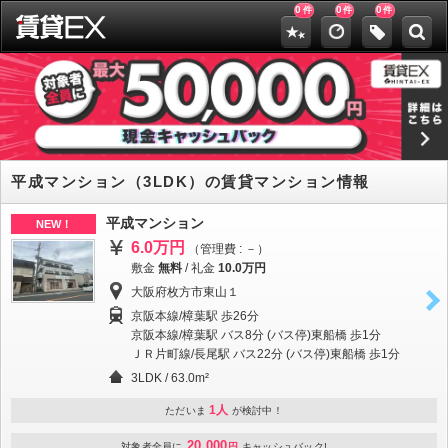
0
0
0
件
件
件
平成マンション（3LDK）の賃貸マンション情報
平成マンション
NEW！
6.0万円
（管理費 : －）
敷金
無料
/
礼金
10.0万円
大阪府枚方市東山１
京阪本線/樟葉駅 歩26分
京阪本線/樟葉駅 バス8分 (バス停)東船橋 歩1分
ＪＲ片町線/長尾駅 バス22分 (バス停)東船橋 歩1分
3LDK / 63.0m²
1人
ただいま
が検討中！
20,000
対象者全員に
円
キャッシュバック!