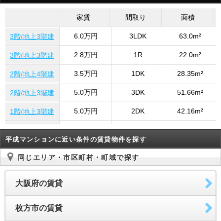
家賃
間取り
面積
6.0万円
3LDK
63.0m²
3階/地上3階建
2.8万円
1R
22.0m²
3階/地上3階建
3.5万円
1DK
28.35m²
2階/地上4階建
5.0万円
3DK
51.66m²
2階/地上3階建
5.0万円
2DK
42.16m²
1階/地上3階建
3.8万円
1R
19.87m²
1階/地上2階建
平成マンションに近い条件の賃貸物件を探す
5.0万円
2LDK
68.78m²
302号室
同じエリア・市区町村・町域で探す
3.5万円
1DK
28.35m²
2階/地上4階建
大阪府の賃貸
3.5万円
1DK
28.35m²
301号室
6.0万円
3DK
58.01m²
3階/地上3階建
枚方市の賃貸