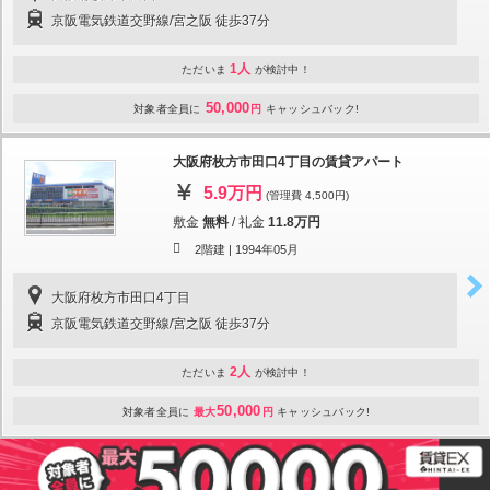
京阪電気鉄道交野線/宮之阪 徒歩37分
1人
ただいま
が検討中！
50,000
対象者全員に
円
キャッシュバック!
大阪府枚方市田口4丁目の賃貸アパート
5.9万円
(管理費 4,500円)
敷金
無料
/
礼金
11.8万円
2階建 |
1994年05月
大阪府枚方市田口4丁目
京阪電気鉄道交野線/宮之阪 徒歩37分
2人
ただいま
が検討中！
50,000
対象者全員に
最大
円
キャッシュバック!