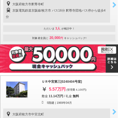
大阪府枚方市釈尊寺町
京阪電気鉄道京阪線/枚方市 バス16分 釈尊寺団地バス停から徒歩4
分
3人
ただいま
が検討中！
20,000
対象者全員に
円
キャッシュバック!
ＵＲ中宮第三[0240404号室]
5.57万円
(管理費 4,100円)
敷金
11.14万円
/
礼金
無料
5階建 |
1969年04月
大阪府枚方市中宮北町