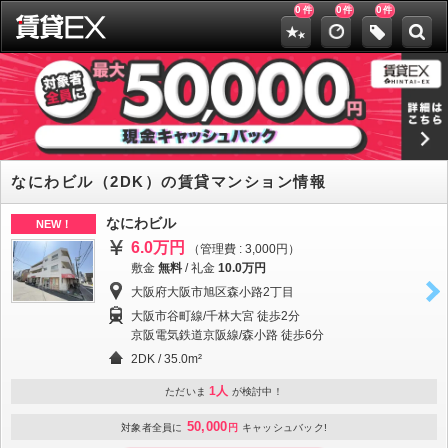
0
0
0
件
件
件
なにわビル（2DK）の賃貸マンション情報
なにわビル
NEW！
6.0万円
（管理費 : 3,000円）
敷金
無料
/
礼金
10.0万円
大阪府大阪市旭区森小路2丁目
大阪市谷町線/千林大宮 徒歩2分
京阪電気鉄道京阪線/森小路 徒歩6分
2DK / 35.0m²
1人
ただいま
が検討中！
50,000
対象者全員に
円
キャッシュバック!