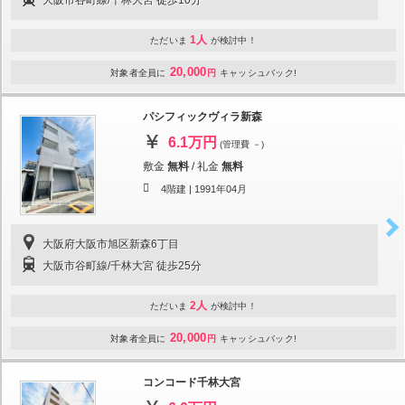
大阪市谷町線/千林大宮 徒歩10分
1人
ただいま
が検討中！
20,000
対象者全員に
円
キャッシュバック!
パシフィックヴィラ新森
6.1万円
(管理費 －)
敷金
無料
/
礼金
無料
4階建 |
1991年04月
大阪府大阪市旭区新森6丁目
大阪市谷町線/千林大宮 徒歩25分
2人
ただいま
が検討中！
20,000
対象者全員に
円
キャッシュバック!
コンコード千林大宮