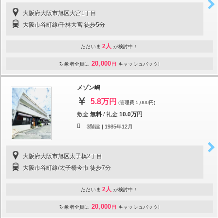
大阪府大阪市旭区大宮1丁目
大阪市谷町線/千林大宮 徒歩5分
2人
ただいま
が検討中！
20,000
対象者全員に
円
キャッシュバック!
メゾン嶋
5.8万円
(管理費 5,000円)
敷金
無料
/
礼金
10.0万円
3階建 |
1985年12月
大阪府大阪市旭区太子橋2丁目
大阪市谷町線/太子橋今市 徒歩7分
2人
ただいま
が検討中！
20,000
対象者全員に
円
キャッシュバック!