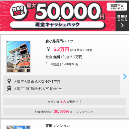
森小路長門ハイツ
6.2万円
(管理費 8,000円)
敷金
無料
/
礼金
6.2万円
6階建 |
1986年03月
大阪府大阪市旭区森小路1丁目
大阪市谷町線/千林大宮 徒歩4分
2人
ただいま
が検討中！
20,000
対象者全員に
円
キャッシュバック!
東田マンション