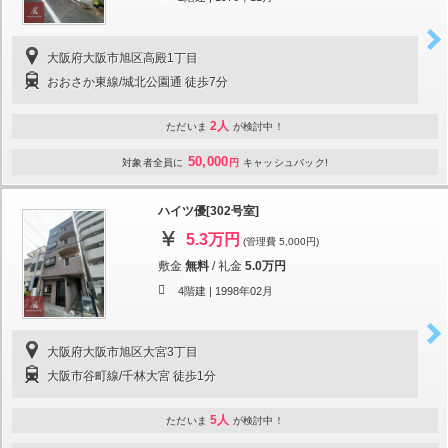
大阪府大阪市旭区高殿1丁目
おおさか東線/城北公園通 徒歩7分
2人
ただいま
が検討中！
50,000
対象者全員に
円
キャッシュバック!
ハイツ優[302号室]
5.3万円
(管理費 5,000円)
敷金
無料
/
礼金
5.0万円
4階建 |
1998年02月
大阪府大阪市旭区大宮3丁目
大阪市谷町線/千林大宮 徒歩1分
5人
ただいま
が検討中！