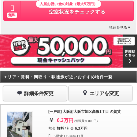
入居お祝い金の対象（最大5万円）
空室状況をチェックする
無料
詳細を見る▼
エリア・賃料・間取り・駅徒歩が近いおすすめ物件一覧
詳細条件変更
エリアを変更
[一戸建] 大阪府大阪市旭区高殿1丁目 の賃貸
6.3万円
(管理費 5,000円)
敷金
無料
/
礼金
6.3万円
2階建 |
1976年11月