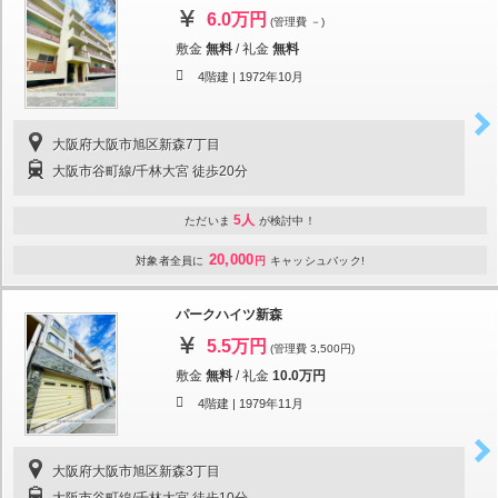
6.0万円
(管理費 －)
敷金
無料
/
礼金
無料
4階建 |
1972年10月
大阪府大阪市旭区新森7丁目
大阪市谷町線/千林大宮 徒歩20分
5人
ただいま
が検討中！
20,000
対象者全員に
円
キャッシュバック!
パークハイツ新森
5.5万円
(管理費 3,500円)
敷金
無料
/
礼金
10.0万円
4階建 |
1979年11月
大阪府大阪市旭区新森3丁目