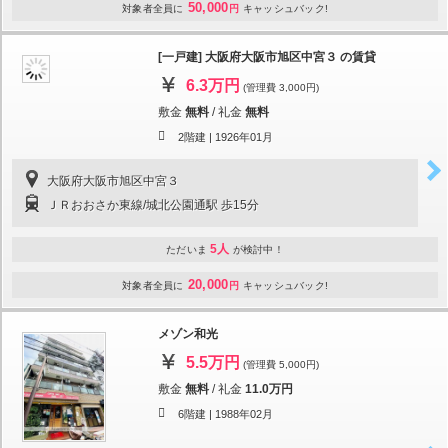
50,000
対象者全員に
円
キャッシュバック!
[一戸建] 大阪府大阪市旭区中宮３ の賃貸
6.3万円
(管理費 3,000円)
敷金
無料
/
礼金
無料
2階建 |
1926年01月
大阪府大阪市旭区中宮３
ＪＲおおさか東線/城北公園通駅 歩15分
5人
ただいま
が検討中！
20,000
対象者全員に
円
キャッシュバック!
メゾン和光
5.5万円
(管理費 5,000円)
敷金
無料
/
礼金
11.0万円
6階建 |
1988年02月