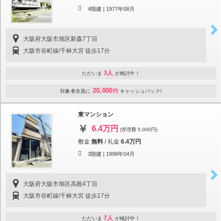
4階建 |
1977年08月
大阪府大阪市旭区新森7丁目
大阪市谷町線/千林大宮 徒歩17分
3人
ただいま
が検討中！
20,000
対象者全員に
円
キャッシュバック!
東マンション
6.4万円
(管理費 5,000円)
敷金
無料
/
礼金
6.4万円
3階建 |
1998年04月
大阪府大阪市旭区高殿4丁目
大阪市谷町線/千林大宮 徒歩17分
7人
ただいま
が検討中！