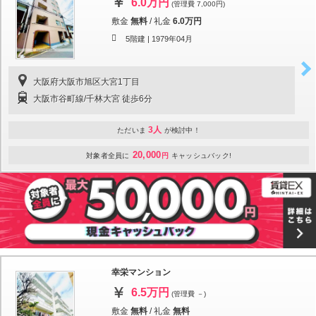
6.0万円
(管理費 7,000円)
敷金
無料
/
礼金
6.0万円
5階建 |
1979年04月
大阪府大阪市旭区大宮1丁目
大阪市谷町線/千林大宮 徒歩6分
3人
ただいま
が検討中！
20,000
対象者全員に
円
キャッシュバック!
幸栄マンション
6.5万円
(管理費 －)
敷金
無料
/
礼金
無料