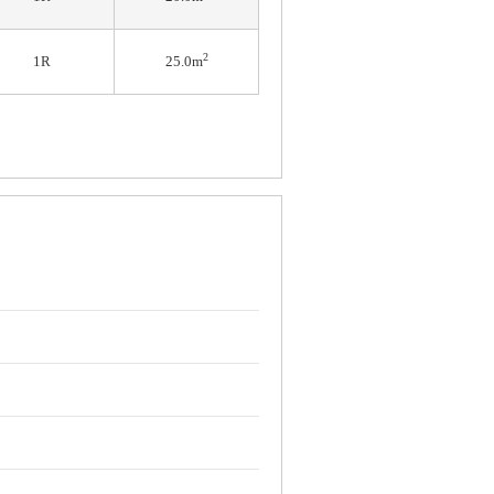
2
1R
25.0m