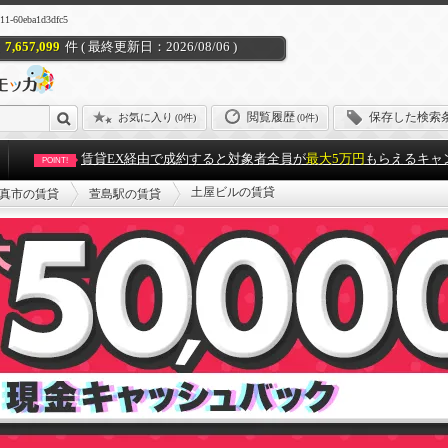
60eba1d3dfc5
7,657,099
件 ( 最終更新日：2026/08/06 )
閲覧履歴
保存した検索
お気に入り
(
0件
)
(0件)
賃貸EX経由で成約すると対象者全員が
最大5万円
もらえるキャ
POINT!
土屋ビルの賃貸
真市の賃貸
萱島駅の賃貸