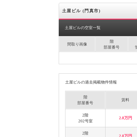
土屋ビル (門真市)
土屋ビルの空室一覧
階
間取り画像
部屋番号
土屋ビルの過去掲載物件情報
階
賃料
部屋番号
2階
2.8万円
202号室
2階
2.8万円