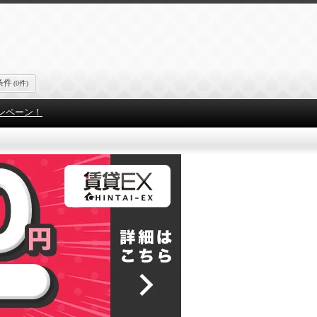
条件
(0件)
ンペーン！