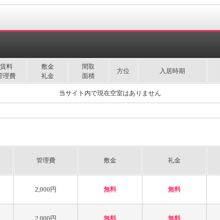
賃料
敷金
間取
方位
入居時期
管理費
礼金
面積
当サイト内で現在空室はありません
管理費
敷金
礼金
2,000円
無料
無料
2,000円
無料
無料