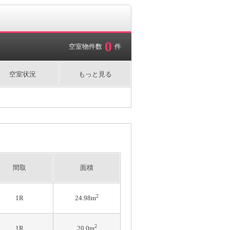
0
空室物件数
件
空室状況
もっと見る
間取
面積
2
1R
24.98m
2
1R
20.0m