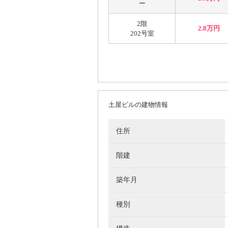
ー
2階
2.8万円
202号室
土屋ビルの建物情報
住所
階建
築年月
種別