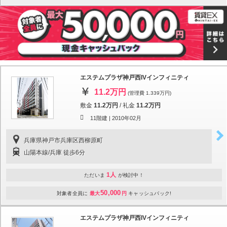
エステムプラザ神戸西IVインフィニティ
11.2万円
(管理費 1.339万円)
敷金
11.2万円
/
礼金
11.2万円
11階建 |
2010年02月
兵庫県神戸市兵庫区西柳原町
山陽本線/兵庫 徒歩6分
1人
ただいま
が検討中！
50,000
対象者全員に
最大
円
キャッシュバック!
エステムプラザ神戸西IVインフィニティ