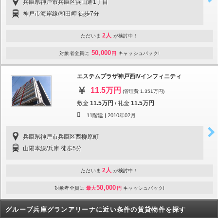
兵庫県神戸市兵庫区浜山通1丁目
神戸市海岸線/和田岬 徒歩7分
2人
ただいま
が検討中！
50,000
対象者全員に
円
キャッシュバック!
エステムプラザ神戸西IVインフィニティ
11.5万円
(管理費 1.351万円)
敷金
11.5万円
/
礼金
11.5万円
11階建 |
2010年02月
兵庫県神戸市兵庫区西柳原町
山陽本線/兵庫 徒歩5分
2人
ただいま
が検討中！
50,000
対象者全員に
最大
円
キャッシュバック!
グルーブ兵庫グランアリーナに近い条件の賃貸物件を探す