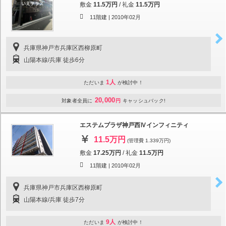
敷金
11.5万円
/
礼金
11.5万円
11階建 |
2010年02月
兵庫県神戸市兵庫区西柳原町
山陽本線/兵庫 徒歩6分
1人
ただいま
が検討中！
20,000
対象者全員に
円
キャッシュバック!
エステムプラザ神戸西Ⅳインフィニティ
11.5万円
(管理費 1.339万円)
敷金
17.25万円
/
礼金
11.5万円
11階建 |
2010年02月
兵庫県神戸市兵庫区西柳原町
山陽本線/兵庫 徒歩7分
9人
ただいま
が検討中！