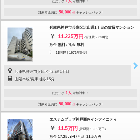
1人
ただいま
が検討中！
50,000
対象者全員に
円
キャッシュバック!
兵庫県神戸市兵庫区浜山通1丁目の賃貸マンション
11.235万円
(管理費 2,650円)
敷金
無料
/
礼金
無料
11階建 |
1971年04月
兵庫県神戸市兵庫区浜山通1丁目
山陽本線/兵庫 徒歩15分
1人
ただいま
が検討中！
50,000
対象者全員に
円
キャッシュバック!
エステムプラザ神戸西Ⅳインフィニティ
11.5万円
(管理費 1.339万円)
敷金
17.25万円
/
礼金
11.5万円