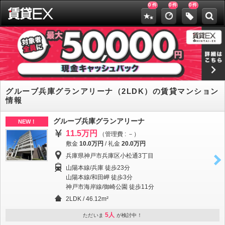
0
0
0
件
件
件
グルーブ兵庫グランアリーナ（2LDK）の賃貸マンション
情報
グルーブ兵庫グランアリーナ
NEW！
11.5万円
（管理費 : －）
敷金
10.0万円
/
礼金
20.0万円
兵庫県神戸市兵庫区小松通3丁目
山陽本線/兵庫 徒歩23分
山陽本線/和田岬 徒歩3分
神戸市海岸線/御崎公園 徒歩11分
2LDK / 46.12m²
5人
ただいま
が検討中！