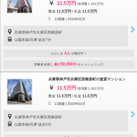
11.5万円
(管理費 1.351万円)
敷金
11.5万円
/
礼金
11.5万円
11階建 |
2010年02月
兵庫県神戸市兵庫区西柳原町
山陽本線/兵庫 徒歩7分
4人
ただいま
が検討中！
50,000
対象者全員に
最大
円
キャッシュバック!
兵庫県神戸市兵庫区西柳原町の賃貸マンション
11.5万円
(管理費 1.351万円)
敷金
11.5万円
/
礼金
11.5万円
11階建 |
2010年02月
兵庫県神戸市兵庫区西柳原町
山陽本線/兵庫 徒歩5分