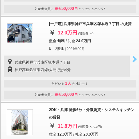
50,000
対象者全員に
最大
円
キャッシュバック!
[一戸建] 兵庫県神戸市兵庫区塚本通７丁目 の賃貸
12.0万円
(管理費 －)
敷金
無料
/
礼金
24.0万円
2階建 |
2024年09月
兵庫県神戸市兵庫区塚本通７丁目
神戸高速鉄道東西線/大開 徒歩4分
1人
ただいま
が検討中！
50,000
対象者全員に
最大
円
キャッシュバック!
2DK・兵庫 徒歩6分・分譲賃貸・システムキッチン
の賃貸
11.8万円
(管理費 7,710円)
敷金
12.0万円
/
礼金
20.0万円