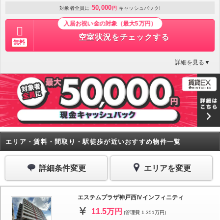
50,000
対象者全員に
円
キャッシュバック!
入居お祝い金の対象（最大5万円）
空室状況をチェックする
無料
詳細を見る▼
エリア・賃料・間取り・駅徒歩が近いおすすめ物件一覧
詳細条件変更
エリアを変更
エステムプラザ神戸西Ⅳインフィニティ
11.5万円
(管理費 1.351万円)