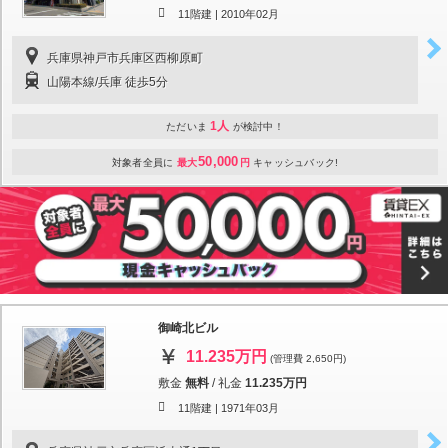
11階建 |
2010年02月
兵庫県神戸市兵庫区西柳原町
山陽本線/兵庫 徒歩5分
1人
ただいま
が検討中！
50,000
対象者全員に
最大
円
キャッシュバック!
御崎北ビル
11.235万円
(管理費 2,650円)
敷金
無料
/
礼金
11.235万円
11階建 |
1971年03月