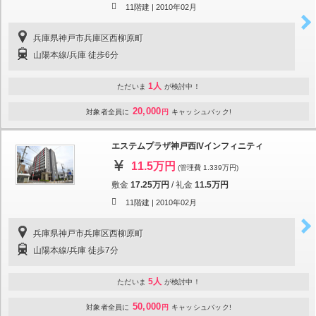
11階建 |
2010年02月
兵庫県神戸市兵庫区西柳原町
山陽本線/兵庫 徒歩6分
1人
ただいま
が検討中！
20,000
対象者全員に
円
キャッシュバック!
エステムプラザ神戸西IVインフィニティ
11.5万円
(管理費 1.339万円)
敷金
17.25万円
/
礼金
11.5万円
11階建 |
2010年02月
兵庫県神戸市兵庫区西柳原町
山陽本線/兵庫 徒歩7分
5人
ただいま
が検討中！
50,000
対象者全員に
円
キャッシュバック!