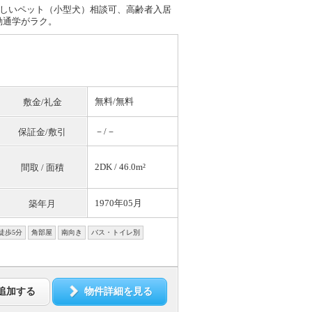
しいペット（小型犬）相談可、高齢者入居
勤通学がラク。
無料
/
無料
敷金/礼金
－/－
保証金/敷引
2DK / 46.0m²
間取 / 面積
1970年05月
築年月
徒歩5分
角部屋
南向き
バス・トイレ別
追加する
物件詳細を見る