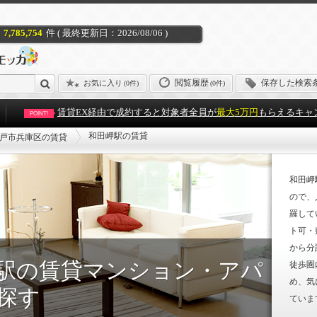
7,785,754
件 ( 最終更新日：2026/08/06 )
閲覧履歴
保存した検索
お気に入り
(
0件
)
(0件)
賃貸EX経由で成約すると対象者全員が
最大5万円
もらえるキャ
POINT!
和田岬駅の賃貸
戸市兵庫区の賃貸
和田岬
ので、
羅して
ト可・
から分
駅の賃貸マンション・アパ
徒歩圏
め、気
探す
ていま