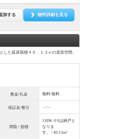
追加する
物件詳細を見る
とした延床面積４０．１３㎡の居室空間、
無料
/
無料
敷金/礼金
－/－
保証金/敷引
1SDK ※Sは納戸と
なりま
間取 / 面積
す。 / 40.13m²