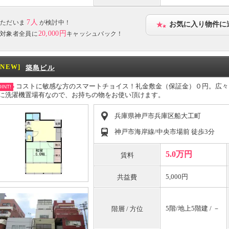
7人
ただいま
が検討中！
お気に入り物件に
20,000円
対象者全員に
キャッシュバック！
[NEW]
築島ビル
コストに敏感な方のスマートチョイス！礼金敷金（保証金）０円。広々
INT!
に洗濯機置場有なので、お持ちの物をお使い頂けます。
兵庫県神戸市兵庫区船大工町
神戸市海岸線/中央市場前 徒歩3分
5.0万円
賃料
5,000円
共益費
5階/地上5階建 / －
階層 / 方位