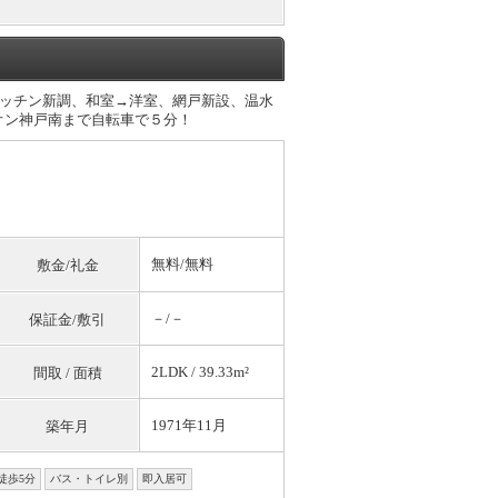
ッチン新調、和室→洋室、網戸新設、温水
オン神戸南まで自転車で５分！
無料
/
無料
敷金/礼金
－/－
保証金/敷引
2LDK / 39.33m²
間取 / 面積
1971年11月
築年月
徒歩5分
バス・トイレ別
即入居可