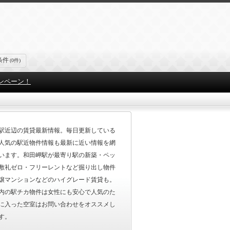
条件
(0件)
ンペーン！
駅近辺の賃貸最新情報。毎日更新している
人気の駅近物件情報も最新に近い情報を網
います。和田岬駅が最寄り駅の新築・ペッ
敷礼ゼロ・フリーレントなど掘り出し物件
譲マンションなどのハイグレード賃貸も。
内の駅チカ物件は女性にも安心で人気のた
に入った空室はお問い合わせをオススメし
す。