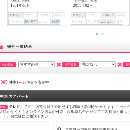
1961年06月
2011年02月
敷金なし
礼金なし
２階以上
南向き
敷金なし
礼金なし
２階以上
南向き
駐車場あり
即入居可
エアコン
角部屋
駐車場あり
即入居可
エアコン
角部屋
物件一覧結果
並び替え
表示対象
表
365
件中
1
～
20
件目を表示中
中垣内アパート
テレビにてのご内覧可能！外出せずお部屋の詳細がわかります 『当日
INT!
店頂かなくともオンライン内見が可能！現地待ち合わせにてご内覧頂く事も
！！』お気軽にご相談下さい！
兵庫県神戸市兵庫区和田宮通３