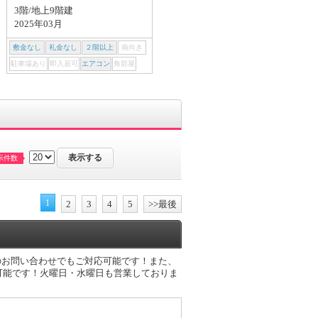
3階/地上9階建
1998年04月
2025年03月
敷金なし
礼金なし
２階以上
南向き
敷金なし
礼金なし
２階以上
南向き
駐車場あり
即入居可
エアコン
角部屋
駐車場あり
即入居可
エアコン
角部屋
示件数
1
2
3
4
5
>>最後
のお問い合わせでもご対応可能です！また、
可能です！火曜日・水曜日も営業しておりま