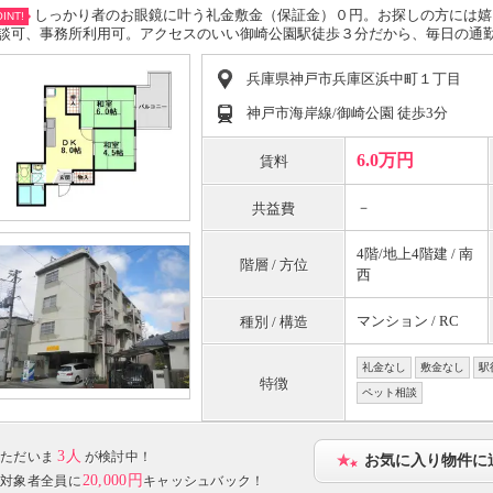
しっかり者のお眼鏡に叶う礼金敷金（保証金）０円。お探しの方には嬉
INT!
談可、事務所利用可。アクセスのいい御崎公園駅徒歩３分だから、毎日の通
兵庫県神戸市兵庫区浜中町１丁目
神戸市海岸線/御崎公園 徒歩3分
6.0万円
賃料
－
共益費
4階/地上4階建 / 南
階層 / 方位
西
マンション / RC
種別 / 構造
礼金なし
敷金なし
駅
特徴
ペット相談
3人
ただいま
が検討中！
お気に入り物件に
20,000円
対象者全員に
キャッシュバック！