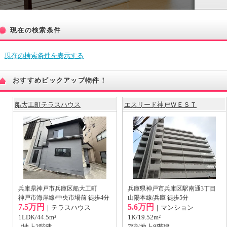
現在の検索条件
現在の検索条件を表示する
おすすめピックアップ物件！
船大工町テラスハウス
エスリード神戸ＷＥＳＴ
兵庫県神戸市兵庫区船大工町
兵庫県神戸市兵庫区駅南通3丁目
神戸市海岸線/中央市場前 徒歩4分
山陽本線/兵庫 徒歩5分
7.5万円
5.6万円
｜テラスハウス
｜マンション
1LDK/44.5m²
1K/19.52m²
-/地上2階建
7階/地上8階建