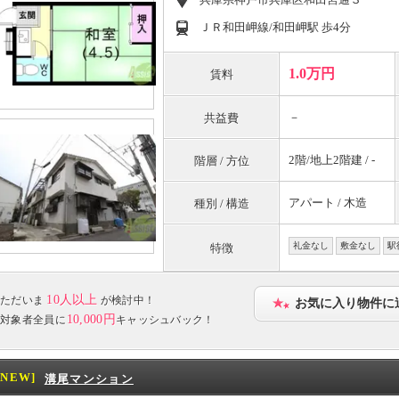
ＪＲ和田岬線/和田岬駅 歩4分
1.0万円
賃料
－
共益費
2階/地上2階建 / -
階層 / 方位
アパート / 木造
種別 / 構造
礼金なし
敷金なし
駅
特徴
10人以上
ただいま
が検討中！
お気に入り物件に
10,000円
対象者全員に
キャッシュバック！
[NEW]
溝尾マンション