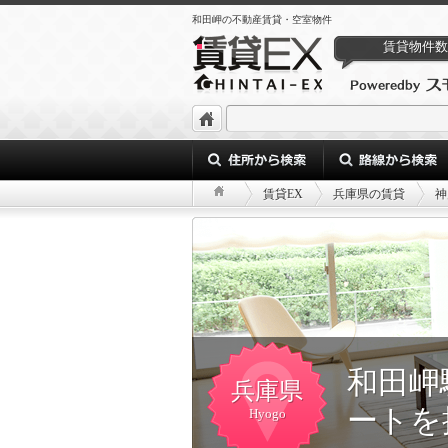
和田岬の不動産賃貸・空室物件
賃貸物件数
賃貸EX
兵庫県の賃貸
神
和田岬
兵庫県
ートを
Hyogo