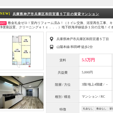
[NEW]
兵庫県神戸市兵庫区和田宮通５丁目の賃貸マンション
敷金礼金ゼロ！室内リフォーム済み！（トイレ交換、浴室再生工事、キ
INT!
浄便座設置、クリーニングｅｔｃ．．．）地下鉄海岸線徒歩１分の立地！イ
兵庫県神戸市兵庫区和田宮通５丁目
山陽本線/和田岬 徒歩2分
5.5万円
賃料
5,000円
共益費
3階/地上4階建 / －
階層 / 方位
マンション / RC
種別 / 構造
礼金なし
敷金なし
駅
特徴