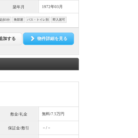
1972年03月
築年月
徒歩5分
角部屋
バス・トイレ別
即入居可
追加する
物件詳細を見る
無料
/7.5万円
敷金/礼金
－/－
保証金/敷引