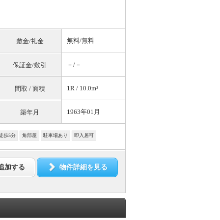
無料
/
無料
敷金/礼金
－/－
保証金/敷引
1R / 10.0m²
間取 / 面積
1963年01月
築年月
徒歩5分
角部屋
駐車場あり
即入居可
追加する
物件詳細を見る