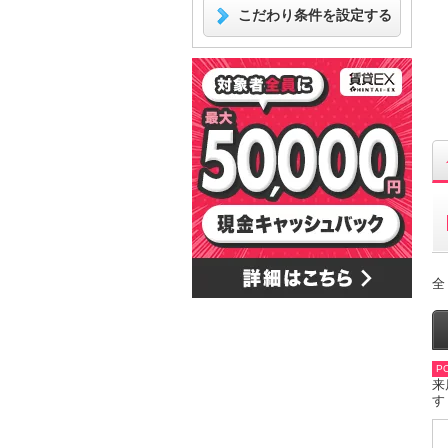
こだわり条件を設定する
全
PO
来
す