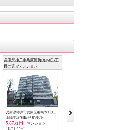
兵庫県神戸市兵庫区御崎本町3丁
DITA笠松通
目の賃貸マンション
兵庫県神戸市兵庫区笠松通6丁目
兵庫県神戸市兵庫区御崎本町3丁目
山陽本線/和田岬 徒歩3分
山陽本線/和田岬 徒歩7分
4.7万円
｜マンション
5.87万円
｜マンション
1K/25.06m²
1K/21.09m²
6階/地上6階建