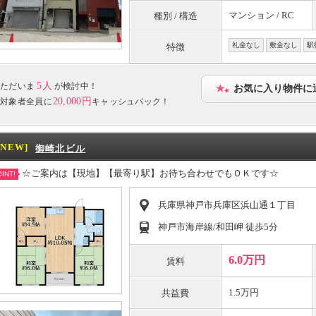
マンション / RC
種別 / 構造
礼金なし
敷金なし
駅
特徴
5人
ただいま
が検討中！
お気に入り物件に
20,000円
対象者全員に
キャッシュバック！
[NEW]
御崎北ビル
☆ご案内は【現地】【最寄り駅】お待ち合わせでもＯＫです☆
INT!
兵庫県神戸市兵庫区浜山通１丁目
神戸市海岸線/和田岬 徒歩5分
6.0万円
賃料
1.5万円
共益費