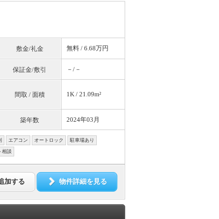
無料
/ 6.68万円
敷金/礼金
－/－
保証金/敷引
1K / 21.09m²
間取 / 面積
2024年03月
築年数
別
エアコン
オートロック
駐車場あり
ト相談
追加する
物件詳細を見る