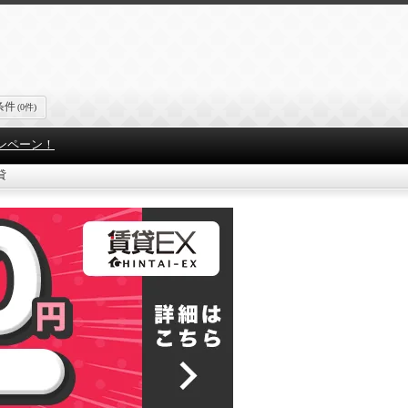
条件
(0件)
ンペーン！
貸