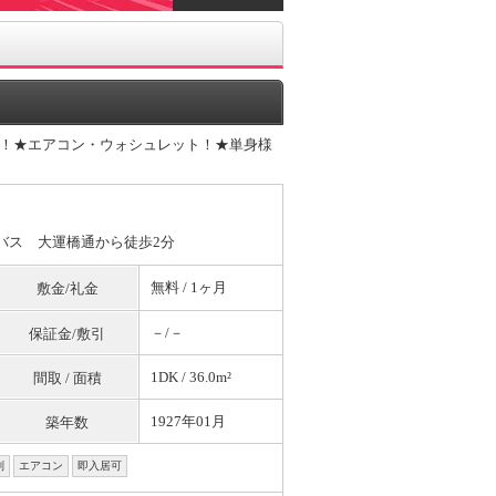
！★エアコン・ウォシュレット！★単身様
ィバス 大運橋通から徒歩2分
無料
/ 1ヶ月
敷金/礼金
－/－
保証金/敷引
1DK / 36.0m²
間取 / 面積
1927年01月
築年数
別
エアコン
即入居可