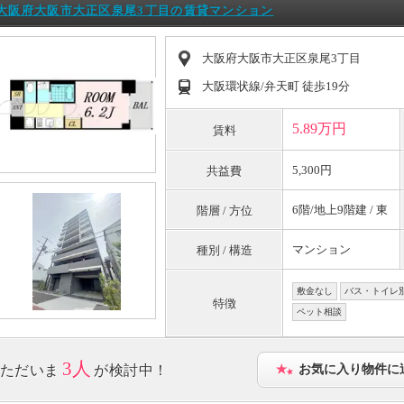
大阪府大阪市大正区泉尾3丁目の賃貸マンション
大阪府大阪市大正区泉尾3丁目
大阪環状線/弁天町 徒歩19分
5.89万円
賃料
5,300円
共益費
6階/地上9階建 / 東
階層 / 方位
マンション
種別 / 構造
敷金なし
バス・トイレ
特徴
ペット相談
3人
ただいま
が検討中！
お気に入り物件に