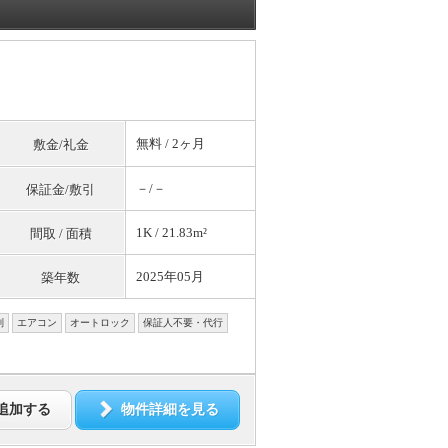
無料
/ 2ヶ月
敷金/礼金
－/－
保証金/敷引
1K / 21.83m²
間取 / 面積
2025年05月
築年数
別
エアコン
オートロック
保証人不要・代行
追加する
物件詳細を見る