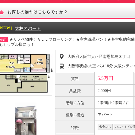
お探しの物件はこちらですか？
[NEW]
大林アパート
★リノベ物件！ＡＬＬフローリング！★室内洗濯パン！★各室収納完備
INT!
もカップル様にも！
大阪府大阪市大正区南恩加島３丁目
大阪環状線/大正 バス18分 大阪シテ
5.5万円
賃料
2,000円
共益費
2階/地上2階建 / 西
階層 / 方位
アパート
種別 / 構造
敷金なし
バス・トイレ
特徴