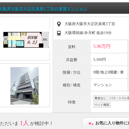
大阪府大阪市大正区泉尾3丁目の賃貸マンション
大阪府大阪市大正区泉尾3丁目
大阪環状線/弁天町 徒歩19分
5.96万円
賃料
5,300円
共益費
9階/地上9階建 / 東
階層 / 方位
マンション
種別 / 構造
敷金なし
バス・トイレ
特徴
ペット相談
1人
ただいま
が検討中！
お気に入り物件に