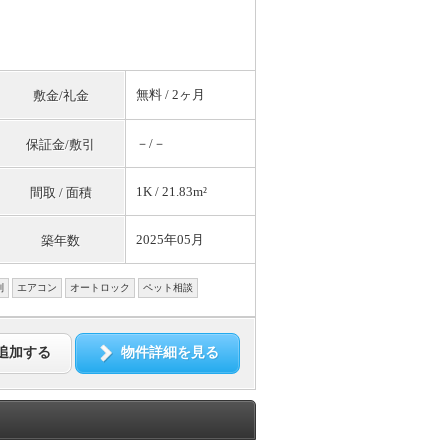
無料
/ 2ヶ月
敷金/礼金
－/－
保証金/敷引
1K / 21.83m²
間取 / 面積
2025年05月
築年数
別
エアコン
オートロック
ペット相談
追加する
物件詳細を見る