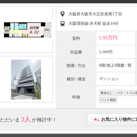
大阪府大阪市大正区泉尾3丁目
大阪環状線/弁天町 徒歩19分
5.95万円
賃料
5,300円
共益費
8階/地上9階建 / 西
階層 / 方位
マンション
種別 / 構造
敷金なし
バス・トイレ
特徴
ペット相談
3人
ただいま
が検討中！
お気に入り物件に