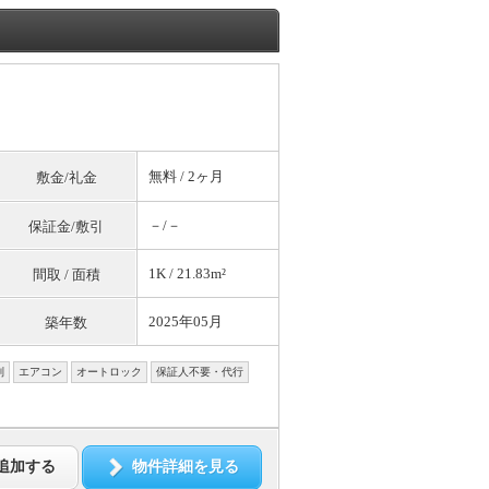
無料
/ 2ヶ月
敷金/礼金
－/－
保証金/敷引
1K / 21.83m²
間取 / 面積
2025年05月
築年数
別
エアコン
オートロック
保証人不要・代行
追加する
物件詳細を見る