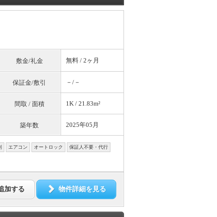
無料
/ 2ヶ月
敷金/礼金
－/－
保証金/敷引
1K / 21.83m²
間取 / 面積
2025年05月
築年数
別
エアコン
オートロック
保証人不要・代行
追加する
物件詳細を見る