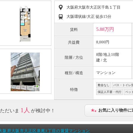
大阪府大阪市大正区千島１丁目
大阪環状線/大正 徒歩15分
5.88万円
賃料
8,000円
共益費
8階/地上10階
階層 / 方位
建 / 北
マンション
種別 / 構造
敷金なし
バス・トイレ
特徴
保証人不要・代行
ペッ
1人
ただいま
が検討中！
お気に入り物件に
大阪府大阪市大正区泉尾3丁目の賃貸マンション