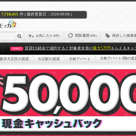
7,710,415
件 ( 最終更新日：2026/08/08 )
閲覧履歴
保存した検索
お気に入り
(
0件
)
(0件)
賃貸EX経由で成約すると対象者全員が
最大5万円
もらえるキャ
POINT!
大林アパート2階の賃
阪市大正区の賃貸
大正駅の賃貸
大林アパート