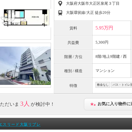
大阪府大阪市大正区泉尾３丁目
大阪環状線/大正 徒歩20分
5.95万円
賃料
5,300円
共益費
8階/地上9階建 / 西
階層 / 方位
マンション
種別 / 構造
敷金なし
バス・トイレ
特徴
3人
ただいま
が検討中！
お気に入り物件に
エスリード大阪リブレ