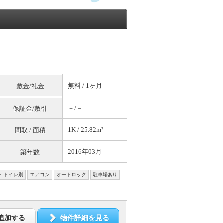
無料
/ 1ヶ月
敷金/礼金
－/－
保証金/敷引
1K / 25.82m²
間取 / 面積
2016年03月
築年数
・トイレ別
エアコン
オートロック
駐車場あり
追加する
物件詳細を見る