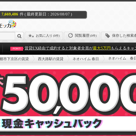
7,669,486
件 ( 最終更新日：2026/08/07 )
閲覧履歴
保存した検索
お気に入り
(
0件
)
(0件)
賃貸EX経由で成約すると対象者全員が
最大5万円
もらえるキャ
POINT!
ネオハイム 春
都市下京区の賃貸
西大路駅の賃貸
ネオハイム 春日