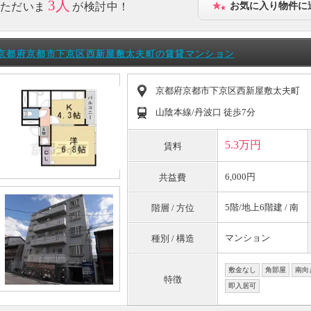
3人
ただいま
が検討中！
お気に入り物件に
京都府京都市下京区西新屋敷太夫町の賃貸マンション
京都府京都市下京区西新屋敷太夫町
山陰本線/丹波口 徒歩7分
5.3万円
賃料
6,000円
共益費
5階/地上6階建 / 南
階層 / 方位
マンション
種別 / 構造
敷金なし
角部屋
南向
特徴
即入居可