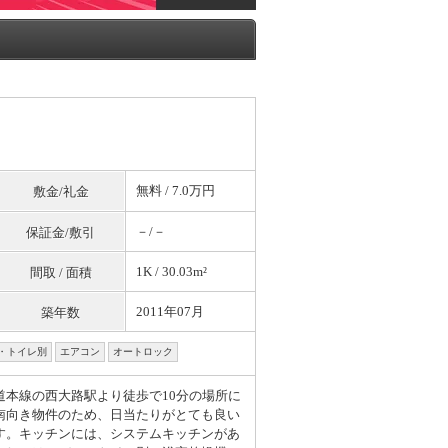
無料
/ 7.0万円
敷金/礼金
－/－
保証金/敷引
1K / 30.03m²
間取 / 面積
2011年07月
築年数
・トイレ別
エアコン
オートロック
道本線の西大路駅より徒歩で10分の場所に
南向き物件のため、日当たりがとても良い
す。キッチンには、システムキッチンがあ