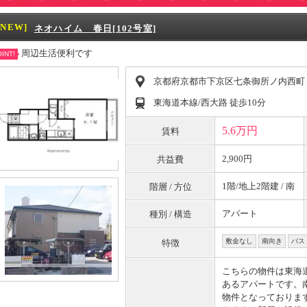
[NEW]
ネオハイム 春日[102号室]
周辺生活便利です
INT!
京都府京都市下京区七条御所ノ内西町
東海道本線/西大路 徒歩10分
5.6万円
賃料
2,900円
共益費
1階/地上2階建 / 南
階層 / 方位
アパート
種別 / 構造
敷金なし
南向き
バス
特徴
こちらの物件は東海
あるアパートです。
物件となっておりま