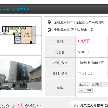
サムティ京都西大路
京都府京都市下京区西七条南衣田町
東海道本線/西大路 徒歩12分
6.0万円
賃料
5,000円
共益費
1階/地上7階建 / 西
階層 / 方位
マンション
種別 / 構造
敷金なし
角部屋
バス
特徴
ペット相談
2人
ただいま
が検討中！
お気に入り物件に