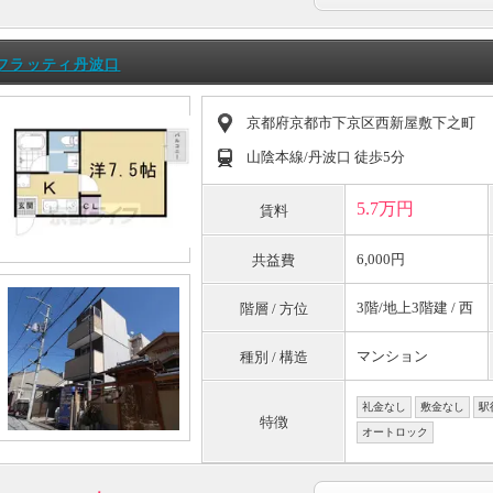
フラッティ丹波口
京都府京都市下京区西新屋敷下之町
山陰本線/丹波口 徒歩5分
5.7万円
賃料
6,000円
共益費
3階/地上3階建 / 西
階層 / 方位
マンション
種別 / 構造
礼金なし
敷金なし
駅
特徴
オートロック