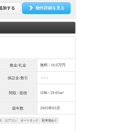
追加する
物件詳細を見る
無料
/ 10.0万円
敷金/礼金
－/－
保証金/敷引
1DK / 29.65m²
間取 / 面積
2005年03月
築年数
別
エアコン
オートロック
駐車場あり