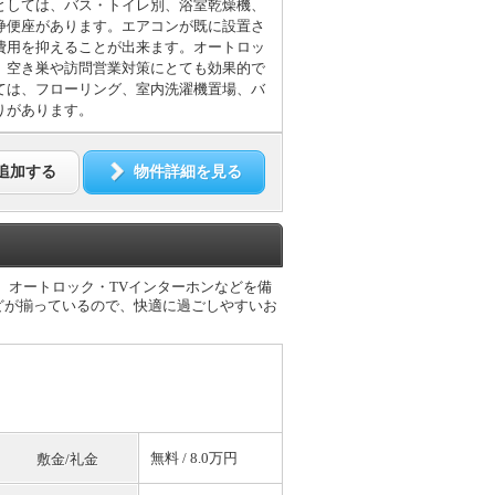
としては、バス・トイレ別、浴室乾燥機、
浄便座があります。エアコンが既に設置さ
費用を抑えることが出来ます。オートロッ
、空き巣や訪問営業対策にとても効果的で
ては、フローリング、室内洗濯機置場、バ
りがあります。
追加する
物件詳細を見る
面は、オートロック・TVインターホンなどを備
どが揃っているので、快適に過ごしやすいお
無料
/ 8.0万円
敷金/礼金