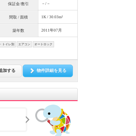
－/－
保証金/敷引
1K / 30.03m²
間取 / 面積
2011年07月
築年数
・トイレ別
エアコン
オートロック
追加する
物件詳細を見る