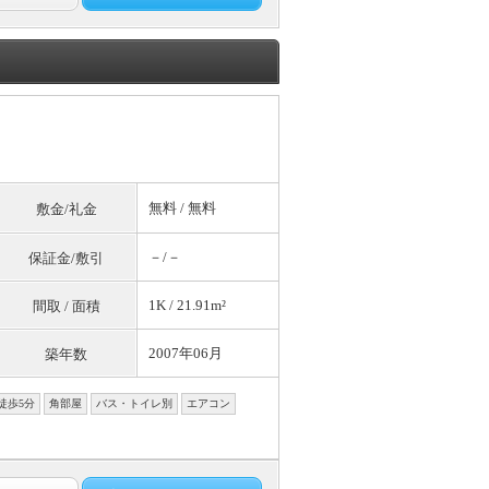
無料
/
無料
敷金/礼金
－/－
保証金/敷引
1K / 21.91m²
間取 / 面積
2007年06月
築年数
徒歩5分
角部屋
バス・トイレ別
エアコン