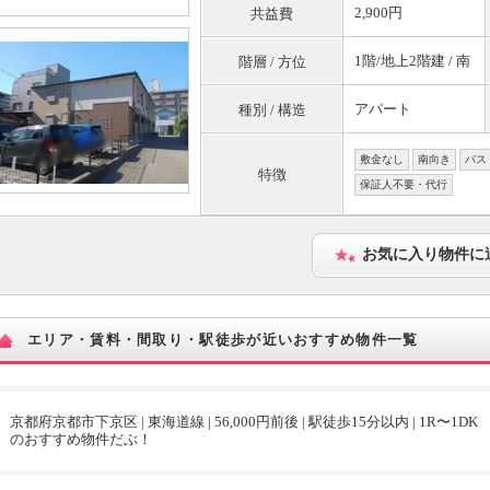
2,900円
共益費
1階/地上2階建 / 南
階層 / 方位
アパート
種別 / 構造
敷金なし
南向き
バス
特徴
保証人不要・代行
お気に入り物件に
エリア・賃料・間取り・駅徒歩が近いおすすめ物件一覧
京都府京都市下京区 | 東海道線 | 56,000円前後 | 駅徒歩15分以内 | 1R〜1DK
のおすすめ物件だぶ！