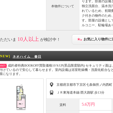
ります。部屋の設備
独立洗面台、温水洗
本物件について
れているため、初期
ク付きの物件のため
す。部屋の設備とし
ルコニー、駐輪場あ
10人以上
ただいま
が検討中！
お気に入り物件に
[NEW]
ネオハイム 春日
成約者特典BOOKOFF買取価格10％UP(景品限度額内) セキュリティ
INT!
付けているので安心して暮らせます。室内設備は浴室乾燥機・洗面化粧台な
屋になります。
京都府京都市下京区七条御所ノ内西町
ＪＲ東海道本線/西大路駅 歩13分
5.6万円
賃料