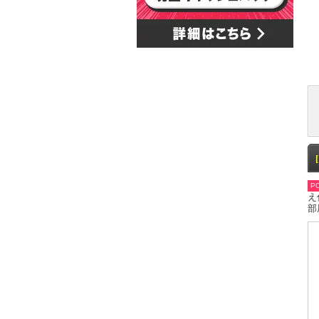
PO
え
部