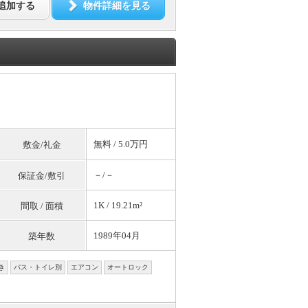
追加する
物件詳細を見る
無料
/ 5.0万円
敷金/礼金
－/－
保証金/敷引
1K / 19.21m²
間取 / 面積
1989年04月
築年数
き
バス・トイレ別
エアコン
オートロック