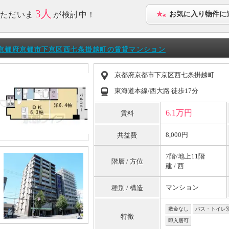
3人
ただいま
が検討中！
お気に入り物件に
京都府京都市下京区西七条掛越町の賃貸マンション
京都府京都市下京区西七条掛越町
東海道本線/西大路 徒歩17分
6.1万円
賃料
8,000円
共益費
7階/地上11階
階層 / 方位
建 / 西
マンション
種別 / 構造
敷金なし
バス・トイレ
特徴
即入居可