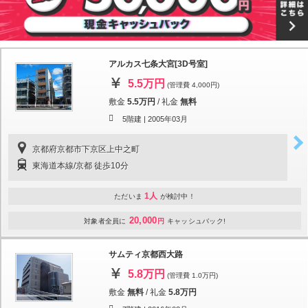
アルカス七条大宮[3D号室]
5.5万円
(管理費 4,000円)
敷金
5.5万円
/
礼金
無料
5階建 |
2005年03月
京都府京都市下京区上中之町
東海道本線/京都 徒歩10分
1人
ただいま
が検討中！
20,000
対象者全員に
円
キャッシュバック!
サムティ京都西大路
5.8万円
(管理費 1.0万円)
敷金
無料
/
礼金
5.8万円