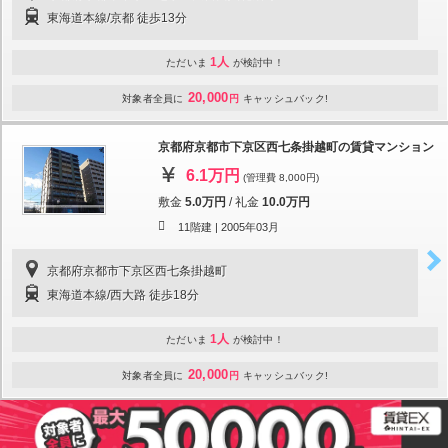
東海道本線/京都 徒歩13分
1人
ただいま
が検討中！
20,000
対象者全員に
円
キャッシュバック!
京都府京都市下京区西七条掛越町の賃貸マンション
6.1万円
(管理費 8,000円)
敷金
5.0万円
/
礼金
10.0万円
11階建 |
2005年03月
京都府京都市下京区西七条掛越町
東海道本線/西大路 徒歩18分
1人
ただいま
が検討中！
20,000
対象者全員に
円
キャッシュバック!