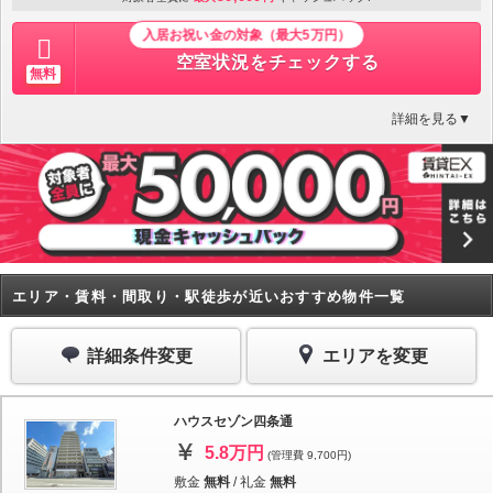
入居お祝い金の対象（最大5万円）
空室状況をチェックする
無料
詳細を見る▼
エリア・賃料・間取り・駅徒歩が近いおすすめ物件一覧
詳細条件変更
エリアを変更
ハウスセゾン四条通
5.8万円
(管理費 9,700円)
敷金
無料
/
礼金
無料