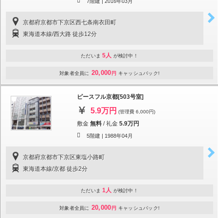
7階建 |
2016年03月
京都府京都市下京区西七条南衣田町
東海道本線/西大路 徒歩12分
5人
ただいま
が検討中！
20,000
対象者全員に
円
キャッシュバック!
ピースフル京都[503号室]
5.9万円
(管理費 6,000円)
敷金
無料
/
礼金
5.9万円
5階建 |
1988年04月
京都府京都市下京区東塩小路町
東海道本線/京都 徒歩2分
1人
ただいま
が検討中！
20,000
対象者全員に
円
キャッシュバック!