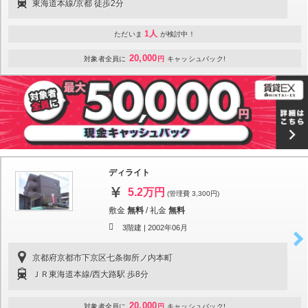
東海道本線/京都 徒歩2分
1人
ただいま
が検討中！
20,000
対象者全員に
円
キャッシュバック!
ディライト
5.2万円
(管理費 3,300円)
敷金
無料
/
礼金
無料
3階建 |
2002年06月
京都府京都市下京区七条御所ノ内本町
ＪＲ東海道本線/西大路駅 歩8分
20,000
対象者全員に
円
キャッシュバック!