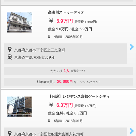
高瀬川ストゥーディオ
5.9万円
(管理費 5,500円)
敷金
5.0万円
/
礼金
5.9万円
4階建 |
2008年02月
京都府京都市下京区上三之宮町
東海道本線/京都 徒歩9分
1人
ただいま
が検討中！
20,000
対象者全員に
円
キャッシュバック!
【分譲】レジデンス京都ゲートシティ
6.3万円
(管理費 1.0万円)
敷金
無料
/
礼金
6.3万円
5階建 |
2015年01月
京都府京都市下京区七条通大宮西入花畑町