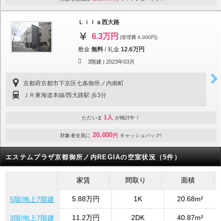
Ｌｉｌａ西大路
6.3万円
(管理費 6,000円)
敷金
無料
/
礼金
12.6万円
3階建 |
2023年03月
京都府京都市下京区七条御所ノ内南町
ＪＲ東海道本線/西大路駅 歩3分
1人
ただいま
が検討中！
20,000
対象者全員に
円
キャッシュバック!
エステムプラザ京都御所ノ内REGIAの空室状況（5件）
家賃
間取り
面積
5.88万円
1K
20.68m²
5階/地上7階建
11.2万円
2DK
40.87m²
3階/地上7階建