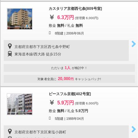
カスタリア京都西七条[809号室]
6.3万円
(管理費 6,000円)
敷金
無料
/
礼金
無料
8階建 |
2006年06月
京都府京都市下京区西七条中野町
東海道本線/西大路 徒歩15分
1人
ただいま
が検討中！
20,000
対象者全員に
円
キャッシュバック!
ピースフル京都[402号室]
5.9万円
(管理費 6,000円)
敷金
無料
/
礼金
5.9万円
5階建 |
1988年04月
京都府京都市下京区東塩小路町