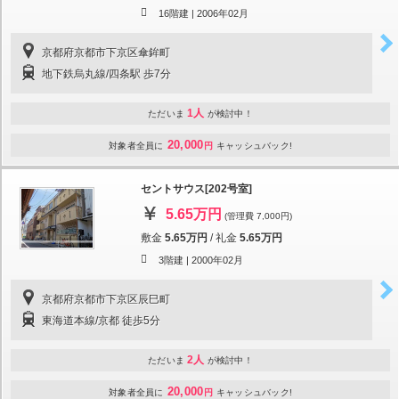
16階建 |
2006年02月
京都府京都市下京区傘鉾町
地下鉄烏丸線/四条駅 歩7分
1人
ただいま
が検討中！
20,000
対象者全員に
円
キャッシュバック!
セントサウス[202号室]
5.65万円
(管理費 7,000円)
敷金
5.65万円
/
礼金
5.65万円
3階建 |
2000年02月
京都府京都市下京区辰巳町
東海道本線/京都 徒歩5分
2人
ただいま
が検討中！
20,000
対象者全員に
円
キャッシュバック!