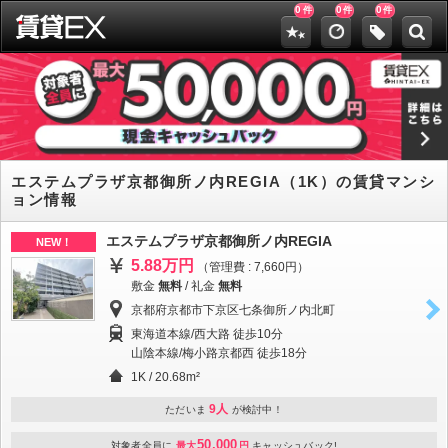
0
0
0
件
件
件
エステムプラザ京都御所ノ内REGIA（1K）の賃貸マンシ
ョン情報
エステムプラザ京都御所ノ内REGIA
NEW！
5.88万円
（管理費 : 7,660円）
敷金
無料
/
礼金
無料
京都府京都市下京区七条御所ノ内北町
東海道本線/西大路 徒歩10分
山陰本線/梅小路京都西 徒歩18分
1K / 20.68m²
9人
ただいま
が検討中！
50,000
対象者全員に
最大
円
キャッシュバック!