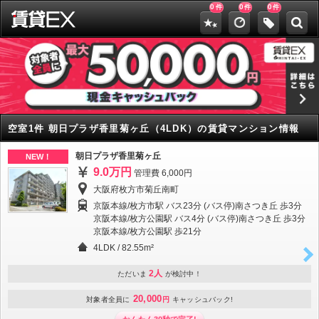
0
0
0
件
件
件
空室1件 朝日プラザ香里菊ヶ丘（4LDK）の賃貸マンション情報
朝日プラザ香里菊ヶ丘
NEW！
9.0万円
管理費 6,000円
大阪府枚方市菊丘南町
京阪本線/枚方市駅 バス23分 (バス停)南さつき丘 歩3分
京阪本線/枚方公園駅 バス4分 (バス停)南さつき丘 歩3分
京阪本線/枚方公園駅 歩21分
4LDK
/
82.55m²
2人
ただいま
が検討中！
20,000
対象者全員に
円
キャッシュバック!