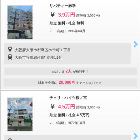
リバティー御幸
3.9万円
(管理費 3,000円)
敷金
無料
/
礼金
無料
5階建 |
1996年04月
大阪府大阪市都島区御幸町１丁目
大阪市谷町線/都島 徒歩11分
2人
ただいま
が検討中！
20,000
対象者全員に
円
キャッシュバック!
チェリ－ハイツ桜ノ宮
4.5万円
(管理費 3,000円)
敷金
無料
/
礼金
4.5万円
4階建 |
1972年10月