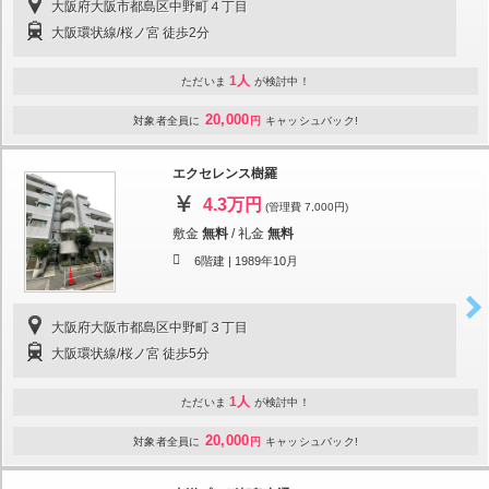
大阪府大阪市都島区中野町４丁目
大阪環状線/桜ノ宮 徒歩2分
1人
ただいま
が検討中！
20,000
対象者全員に
円
キャッシュバック!
エクセレンス樹羅
4.3万円
(管理費 7,000円)
敷金
無料
/
礼金
無料
6階建 |
1989年10月
大阪府大阪市都島区中野町３丁目
大阪環状線/桜ノ宮 徒歩5分
1人
ただいま
が検討中！
20,000
対象者全員に
円
キャッシュバック!