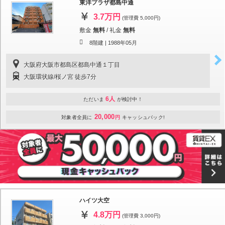
東洋プラザ都島中通
3.7万円
(管理費 5,000円)
敷金
無料
/
礼金
無料
8階建 |
1988年05月
大阪府大阪市都島区都島中通１丁目
大阪環状線/桜ノ宮 徒歩7分
6人
ただいま
が検討中！
20,000
対象者全員に
円
キャッシュバック!
ハイツ大空
4.8万円
(管理費 3,000円)