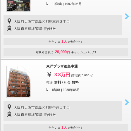
10階建 |
1992年03月
大阪府大阪市都島区都島本通３丁目
大阪市谷町線/都島 徒歩3分
1人
ただいま
が検討中！
20,000
対象者全員に
円
キャッシュバック!
東洋プラザ都島中通
3.8万円
(管理費 5,000円)
敷金
無料
/
礼金
無料
8階建 |
1988年05月
大阪府大阪市都島区都島中通１丁目
大阪市谷町線/都島 徒歩7分
1人
ただいま
が検討中！