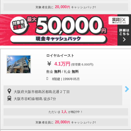
20,000
対象者全員に
円
キャッシュバック!
ロイヤルイースト
4.1万円
(管理費 6,000円)
敷金
無料
/
礼金
無料
8階建 |
1996年05月
大阪府大阪市都島区都島北通２丁目
大阪市谷町線/都島 徒歩7分
1人
ただいま
が検討中！
20,000
対象者全員に
円
キャッシュバック!