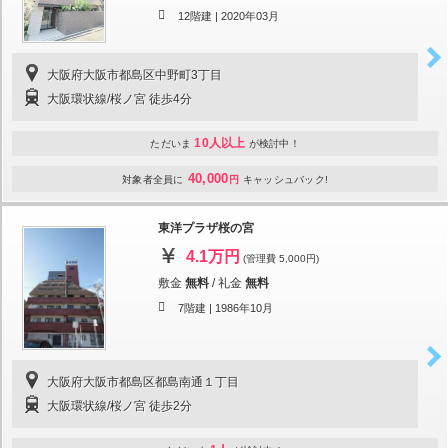
12階建 |
2020年03月
大阪府大阪市都島区中野町3丁目
大阪環状線/桜ノ宮 徒歩4分
10人以上
ただいま
が検討中！
40,000
対象者全員に
円
キャッシュバック!
東洋プラザ桜の宮
4.1万円
(管理費 5,000円)
敷金
無料
/
礼金
無料
7階建 |
1986年10月
大阪府大阪市都島区都島南通１丁目
大阪環状線/桜ノ宮 徒歩2分