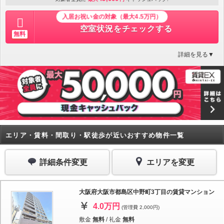
入居お祝い金の対象（最大4.5万円）
空室状況をチェックする
無料
詳細を見る▼
エリア・賃料・間取り・駅徒歩が近いおすすめ物件一覧
詳細条件変更
エリアを変更
大阪府大阪市都島区中野町3丁目の賃貸マンション
4.0万円
(管理費 2,000円)
敷金
無料
/
礼金
無料