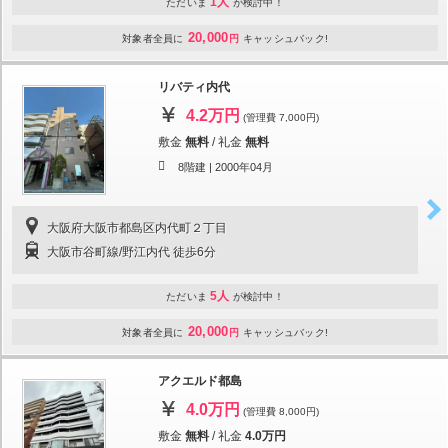
1人
ただいま
が検討中！
20,000
対象者全員に
円
キャッシュバック!
リバティ内代
4.2万円
(管理費 7,000円)
敷金
無料
/
礼金
無料
8階建 |
2000年04月
大阪府大阪市都島区内代町２丁目
大阪市谷町線/野江内代 徒歩6分
5人
ただいま
が検討中！
20,000
対象者全員に
円
キャッシュバック!
アクエルド都島
4.0万円
(管理費 8,000円)
敷金
無料
/
礼金
4.0万円