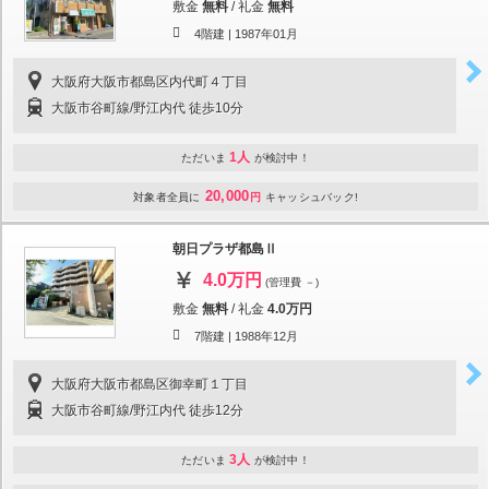
敷金
無料
/
礼金
無料
4階建 |
1987年01月
大阪府大阪市都島区内代町４丁目
大阪市谷町線/野江内代 徒歩10分
1人
ただいま
が検討中！
20,000
対象者全員に
円
キャッシュバック!
朝日プラザ都島Ⅱ
4.0万円
(管理費 －)
敷金
無料
/
礼金
4.0万円
7階建 |
1988年12月
大阪府大阪市都島区御幸町１丁目
大阪市谷町線/野江内代 徒歩12分
3人
ただいま
が検討中！