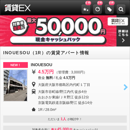
0
0
0
件
件
件
INOUESOU（1R）の賃貸アパート情報
INOUESOU
NEW！
4.5万円
（管理費 : 3,000円）
敷金
無料
/
礼金
4.5万円
大阪府大阪市都島区内代町１丁目
大阪市谷町線/野江内代 徒歩4分
おおさか東線/ＪＲ野江 徒歩12分
京阪電気鉄道京阪線/野江 徒歩14分
1R / 28.0m²
1人
ただいま
が検討中！
45,000
対象者全員に
最大
円
キャッシュバック!