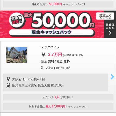
50,000
対象者全員に
円
キャッシュバック!
テックハイツ
3.7万円
(管理費 3,000円)
敷金
無料
/
礼金
無料
2階建 |
1987年08月
大阪府池田市石橋4丁目
阪急電鉄宝塚線/石橋阪大前 徒歩10分
1人
ただいま
が検討中！
37,000
対象者全員に
最大
円
キャッシュバック!