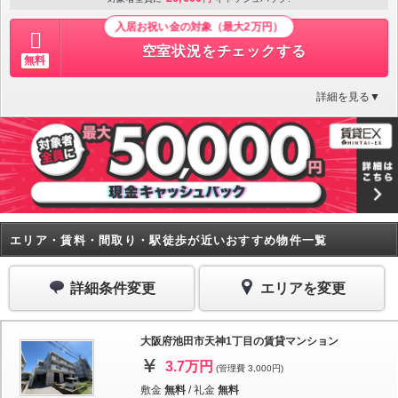
入居お祝い金の対象（最大2万円）
空室状況をチェックする
無料
詳細を見る▼
エリア・賃料・間取り・駅徒歩が近いおすすめ物件一覧
詳細条件変更
エリアを変更
大阪府池田市天神1丁目の賃貸マンション
3.7万円
(管理費 3,000円)
敷金
無料
/
礼金
無料