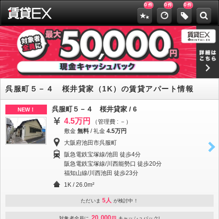
0
0
0
件
件
件
呉服町５－４ 桜井貸家（1K）の賃貸アパート情報
呉服町５－４ 桜井貸家 / 6
NEW！
4.5万円
（管理費 : －）
敷金
無料
/
礼金
4.5万円
大阪府池田市呉服町
阪急電鉄宝塚線/池田 徒歩4分
阪急電鉄宝塚線/川西能勢口 徒歩20分
福知山線/川西池田 徒歩23分
1K / 26.0m²
5人
ただいま
が検討中！
20,000
対象者全員に
円
キャッシュバック!