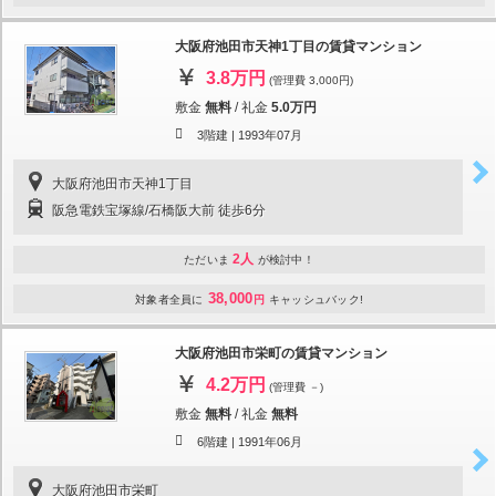
大阪府池田市天神1丁目の賃貸マンション
3.8万円
(管理費 3,000円)
敷金
無料
/
礼金
5.0万円
3階建 |
1993年07月
大阪府池田市天神1丁目
阪急電鉄宝塚線/石橋阪大前 徒歩6分
2人
ただいま
が検討中！
38,000
対象者全員に
円
キャッシュバック!
大阪府池田市栄町の賃貸マンション
4.2万円
(管理費 －)
敷金
無料
/
礼金
無料
6階建 |
1991年06月
大阪府池田市栄町