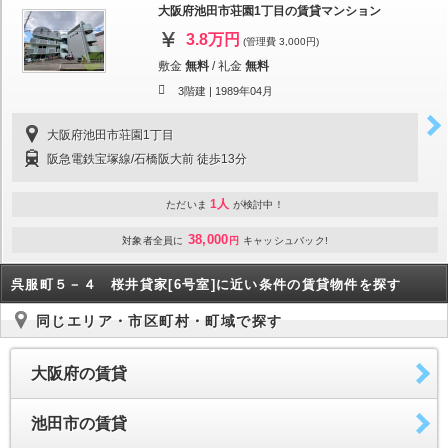
大阪府池田市荘園1丁目の賃貸マンション
3.8万円
(管理費 3,000円)
敷金
無料
/
礼金
無料
3階建 |
1989年04月
大阪府池田市荘園1丁目
阪急電鉄宝塚線/石橋阪大前 徒歩13分
1人
ただいま
が検討中！
38,000
対象者全員に
円
キャッシュバック!
呉服町５－４ 桜井貸家[6号室]に近い条件の賃貸物件を探す
同じエリア・市区町村・町域で探す
大阪府の賃貸
池田市の賃貸