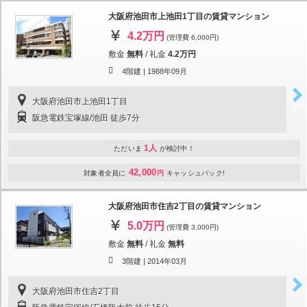
大阪府池田市上池田1丁目の賃貸マンション
4.2万円
(管理費 6,000円)
敷金
無料
/
礼金
4.2万円
4階建 |
1988年09月
大阪府池田市上池田1丁目
阪急電鉄宝塚線/池田 徒歩7分
1人
ただいま
が検討中！
42,000
対象者全員に
円
キャッシュバック!
大阪府池田市住吉2丁目の賃貸マンション
5.0万円
(管理費 3,000円)
敷金
無料
/
礼金
無料
3階建 |
2014年03月
大阪府池田市住吉2丁目