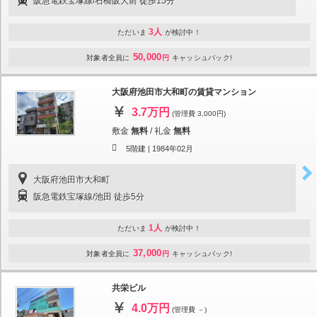
阪急電鉄宝塚線/石橋阪大前 徒歩15分
3人
ただいま
が検討中！
50,000
対象者全員に
円
キャッシュバック!
大阪府池田市大和町の賃貸マンション
3.7万円
(管理費 3,000円)
敷金
無料
/
礼金
無料
5階建 |
1984年02月
大阪府池田市大和町
阪急電鉄宝塚線/池田 徒歩5分
1人
ただいま
が検討中！
37,000
対象者全員に
円
キャッシュバック!
共栄ビル
4.0万円
(管理費 －)