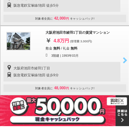
阪急電鉄宝塚線/池田 徒歩5分
42,000
対象者全員に
円
キャッシュバック!
大阪府池田市綾羽1丁目の賃貸マンション
4.8万円
(管理費 3,000円)
敷金
無料
/
礼金
無料
3階建 |
1993年03月
大阪府池田市綾羽1丁目
阪急電鉄宝塚線/池田 徒歩9分
48,000
対象者全員に
円
キャッシュバック!