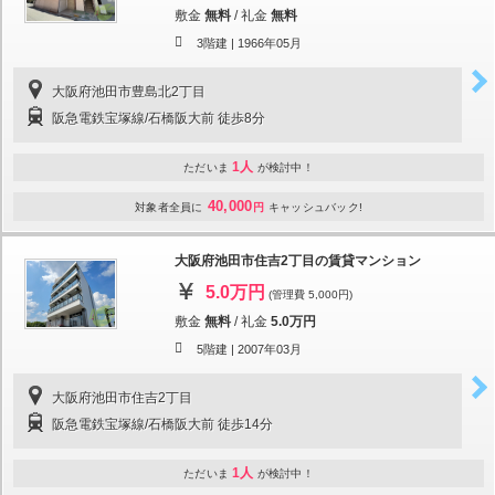
敷金
無料
/
礼金
無料
3階建 |
1966年05月
大阪府池田市豊島北2丁目
阪急電鉄宝塚線/石橋阪大前 徒歩8分
1人
ただいま
が検討中！
40,000
対象者全員に
円
キャッシュバック!
大阪府池田市住吉2丁目の賃貸マンション
5.0万円
(管理費 5,000円)
敷金
無料
/
礼金
5.0万円
5階建 |
2007年03月
大阪府池田市住吉2丁目
阪急電鉄宝塚線/石橋阪大前 徒歩14分
1人
ただいま
が検討中！