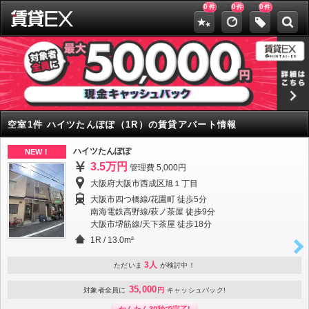
0
0
0
件
件
件
空室1件 ハイツたんぽぽ（1R）の賃貸アパート情報
ハイツたんぽぽ
NEW！
3.5万円
管理費 5,000円
大阪府大阪市西成区旭１丁目
大阪市四つ橋線/花園町 徒歩5分
南海電鉄高野線/萩ノ茶屋 徒歩9分
大阪市堺筋線/天下茶屋 徒歩18分
1R
/
13.0m²
3人
ただいま
が検討中！
35,000
対象者全員に
円
キャッシュバック!