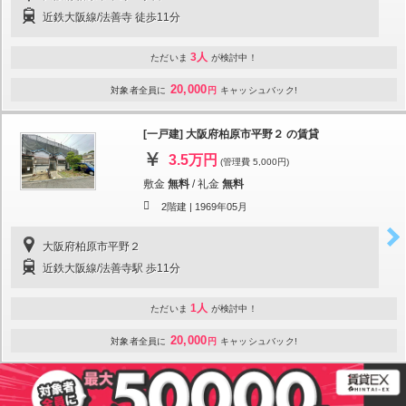
近鉄大阪線/法善寺 徒歩11分
3人
ただいま
が検討中！
20,000
対象者全員に
円
キャッシュバック!
[一戸建] 大阪府柏原市平野２ の賃貸
3.5万円
(管理費 5,000円)
敷金
無料
/
礼金
無料
2階建 |
1969年05月
大阪府柏原市平野２
近鉄大阪線/法善寺駅 歩11分
1人
ただいま
が検討中！
20,000
対象者全員に
円
キャッシュバック!