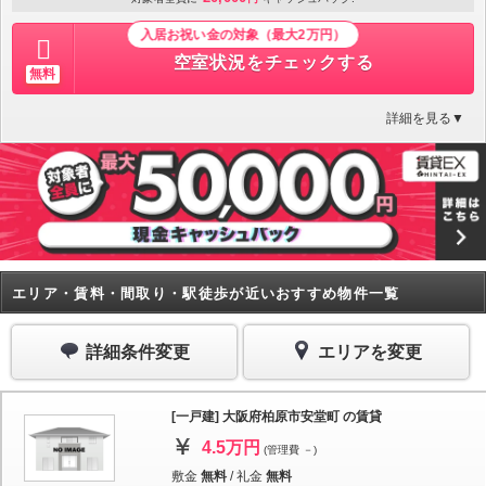
入居お祝い金の対象（最大2万円）
空室状況をチェックする
無料
詳細を見る▼
エリア・賃料・間取り・駅徒歩が近いおすすめ物件一覧
詳細条件変更
エリアを変更
[一戸建] 大阪府柏原市安堂町 の賃貸
4.5万円
(管理費 －)
敷金
無料
/
礼金
無料