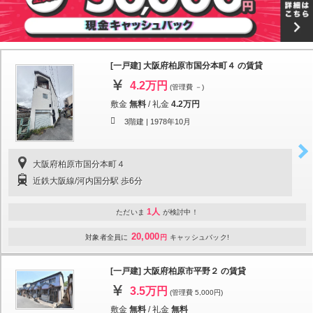
[一戸建] 大阪府柏原市国分本町４ の賃貸
4.2万円
(管理費 －)
敷金
無料
/
礼金
4.2万円
3階建 |
1978年10月
大阪府柏原市国分本町４
近鉄大阪線/河内国分駅 歩6分
1人
ただいま
が検討中！
20,000
対象者全員に
円
キャッシュバック!
[一戸建] 大阪府柏原市平野２ の賃貸
3.5万円
(管理費 5,000円)
敷金
無料
/
礼金
無料