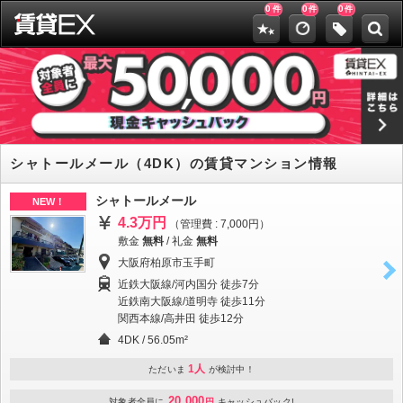
0
0
0
件
件
件
シャトールメール（4DK）の賃貸マンション情報
シャトールメール
NEW！
4.3万円
（管理費 : 7,000円）
敷金
無料
/
礼金
無料
大阪府柏原市玉手町
近鉄大阪線/河内国分 徒歩7分
近鉄南大阪線/道明寺 徒歩11分
関西本線/高井田 徒歩12分
4DK / 56.05m²
1人
ただいま
が検討中！
20,000
対象者全員に
円
キャッシュバック!