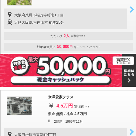
大阪府八尾市福万寺町南1丁目
近鉄大阪線/河内山本 徒歩25分
2人
ただいま
が検討中！
50,000
対象者全員に
円
キャッシュバック!
米澤貸家テラス
4.5万円
(管理費 －)
敷金
無料
/
礼金
4.5万円
2階建 |
1968年12月
大阪府松原市東新町4丁目