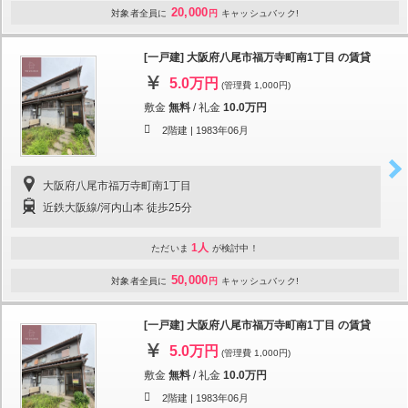
20,000
対象者全員に
円
キャッシュバック!
[一戸建] 大阪府八尾市福万寺町南1丁目 の賃貸
5.0万円
(管理費 1,000円)
敷金
無料
/
礼金
10.0万円
2階建 |
1983年06月
大阪府八尾市福万寺町南1丁目
近鉄大阪線/河内山本 徒歩25分
1人
ただいま
が検討中！
50,000
対象者全員に
円
キャッシュバック!
[一戸建] 大阪府八尾市福万寺町南1丁目 の賃貸
5.0万円
(管理費 1,000円)
敷金
無料
/
礼金
10.0万円
2階建 |
1983年06月