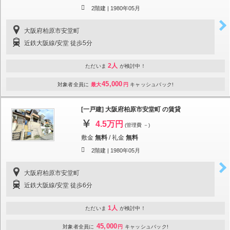
2階建 |
1980年05月
大阪府柏原市安堂町
近鉄大阪線/安堂 徒歩5分
2人
ただいま
が検討中！
45,000
対象者全員に
最大
円
キャッシュバック!
[一戸建] 大阪府柏原市安堂町 の賃貸
4.5万円
(管理費 －)
敷金
無料
/
礼金
無料
2階建 |
1980年05月
大阪府柏原市安堂町
近鉄大阪線/安堂 徒歩6分
1人
ただいま
が検討中！
45,000
対象者全員に
円
キャッシュバック!