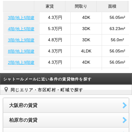
家賃
間取り
面積
4.3万円
4DK
56.05m²
3階/地上5階建
5.3万円
3DK
63.23m²
4階/地上5階建
4.8万円
3DK
56.0m²
3階/地上9階建
4.3万円
4LDK
56.05m²
8階/地上9階建
4.3万円
4DK
56.05m²
2階/地上9階建
4.3万円
3DK
56.0m²
8階/地上9階建
シャトールメールに近い条件の賃貸物件を探す
4.3万円
4DK
56.05m²
3-4階/地上5階建
同じエリア・市区町村・町域で探す
4.3万円
4DK
56.05m²
8階/地上8階建
大阪府の賃貸
柏原市の賃貸