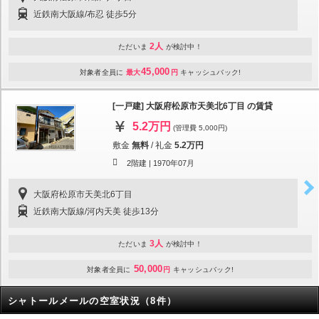
近鉄南大阪線/布忍 徒歩5分
2人
ただいま
が検討中！
45,000
対象者全員に
最大
円
キャッシュバック!
[一戸建] 大阪府松原市天美北6丁目 の賃貸
5.2万円
(管理費 5,000円)
敷金
無料
/
礼金
5.2万円
2階建 |
1970年07月
大阪府松原市天美北6丁目
近鉄南大阪線/河内天美 徒歩13分
3人
ただいま
が検討中！
50,000
対象者全員に
円
キャッシュバック!
シャトールメールの空室状況（8件）