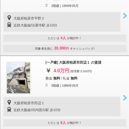
2階建 |
1969年05月
大阪府柏原市平野２
近鉄大阪線/法善寺駅 歩10分
4人
ただいま
が検討中！
20,000
対象者全員に
円
キャッシュバック!
[一戸建] 大阪府柏原市田辺１ の賃貸
4.0万円
(管理費 5,000円)
敷金
無料
/
礼金
無料
3階建 |
1986年09月
大阪府柏原市田辺１
近鉄大阪線/河内国分駅 歩10分
8人
ただいま
が検討中！