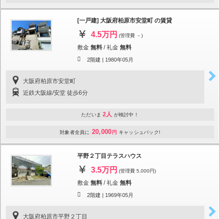
[一戸建] 大阪府柏原市安堂町 の賃貸
4.5万円
(管理費 －)
敷金
無料
/
礼金
無料
2階建 |
1980年05月
大阪府柏原市安堂町
近鉄大阪線/安堂 徒歩6分
2人
ただいま
が検討中！
20,000
対象者全員に
円
キャッシュバック!
平野２丁目テラスハウス
3.5万円
(管理費 5,000円)
敷金
無料
/
礼金
無料
2階建 |
1969年05月
大阪府柏原市平野２丁目