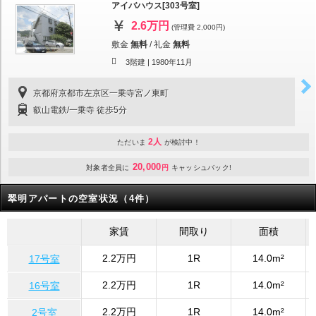
アイバハウス[303号室]
2.6万円
(管理費 2,000円)
敷金
無料
/
礼金
無料
3階建 |
1980年11月
京都府京都市左京区一乗寺宮ノ東町
叡山電鉄/一乗寺 徒歩5分
2人
ただいま
が検討中！
20,000
対象者全員に
円
キャッシュバック!
翠明アパートの空室状況（4件）
家賃
間取り
面積
2.2万円
1R
14.0m²
17号室
2.2万円
1R
14.0m²
16号室
2.2万円
1R
14.0m²
2号室