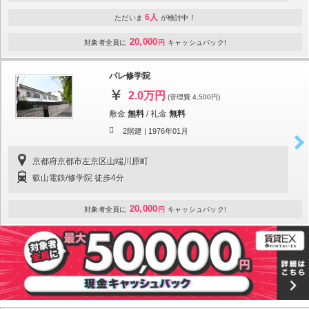
6人
ただいま
が検討中！
20,000
対象者全員に
円
キャッシュバック!
パレ修学院
2.0万円
(管理費 4,500円)
敷金
無料
/
礼金
無料
2階建 |
1976年01月
京都府京都市左京区山端川原町
叡山電鉄/修学院 徒歩4分
20,000
対象者全員に
円
キャッシュバック!