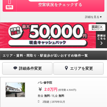
空室状況をチェックする
無料
詳細を見る▼
エリア・賃料・間取り・駅徒歩が近いおすすめ物件一覧
詳細条件変更
エリアを変更
パレ修学院
2.0万円
(管理費 4,500円)
敷金
無料
/
礼金
無料
2階建 |
1976年01月