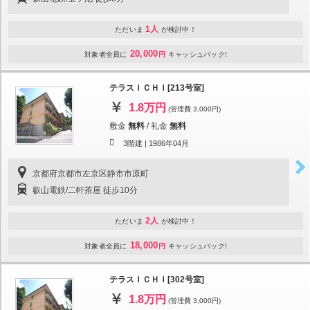
1人
ただいま
が検討中！
20,000
対象者全員に
円
キャッシュバック!
テラスＩＣＨＩ[213号室]
1.8万円
(管理費 3,000円)
敷金
無料
/
礼金
無料
3階建 |
1986年04月
京都府京都市左京区静市市原町
叡山電鉄/二軒茶屋 徒歩10分
2人
ただいま
が検討中！
18,000
対象者全員に
円
キャッシュバック!
テラスＩＣＨＩ[302号室]
1.8万円
(管理費 3,000円)