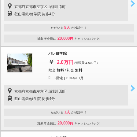
京都府京都市左京区山端川原町
叡山電鉄/修学院 徒歩4分
5人
ただいま
が検討中！
20,000
対象者全員に
円
キャッシュバック!
パレ修学院
2.0万円
(管理費 4,500円)
敷金
無料
/
礼金
無料
2階建 |
1976年01月
京都府京都市左京区山端川原町
叡山電鉄/修学院 徒歩4分
3人
ただいま
が検討中！
20,000
対象者全員に
円
キャッシュバック!