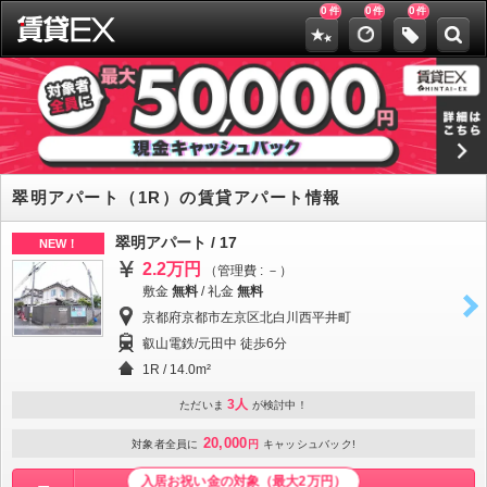
0
0
0
件
件
件
翠明アパート（1R）の賃貸アパート情報
翠明アパート / 17
NEW！
2.2万円
（管理費 : －）
敷金
無料
/
礼金
無料
京都府京都市左京区北白川西平井町
叡山電鉄/元田中 徒歩6分
1R / 14.0m²
3人
ただいま
が検討中！
20,000
対象者全員に
円
キャッシュバック!
入居お祝い金の対象（最大2万円）