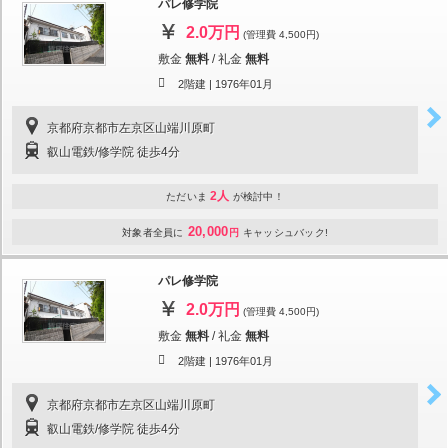
パレ修学院
2.0万円
(管理費 4,500円)
敷金
無料
/
礼金
無料
2階建 |
1976年01月
京都府京都市左京区山端川原町
叡山電鉄/修学院 徒歩4分
2人
ただいま
が検討中！
20,000
対象者全員に
円
キャッシュバック!
パレ修学院
2.0万円
(管理費 4,500円)
敷金
無料
/
礼金
無料
2階建 |
1976年01月
京都府京都市左京区山端川原町
叡山電鉄/修学院 徒歩4分