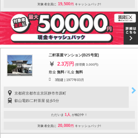
19,500
対象者全員に
円
キャッシュバック!
二軒茶屋マンション[B25号室]
2.3万円
(管理費 3,000円)
敷金
無料
/
礼金
無料
3階建 |
1977年03月
京都府京都市左京区静市市原町
叡山電鉄/二軒茶屋 徒歩5分
1人
ただいま
が検討中！
20,000
対象者全員に
円
キャッシュバック!