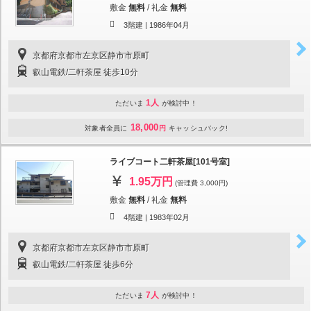
敷金
無料
/
礼金
無料
3階建 |
1986年04月
京都府京都市左京区静市市原町
叡山電鉄/二軒茶屋 徒歩10分
1人
ただいま
が検討中！
18,000
対象者全員に
円
キャッシュバック!
ライブコート二軒茶屋[101号室]
1.95万円
(管理費 3,000円)
敷金
無料
/
礼金
無料
4階建 |
1983年02月
京都府京都市左京区静市市原町
叡山電鉄/二軒茶屋 徒歩6分
7人
ただいま
が検討中！