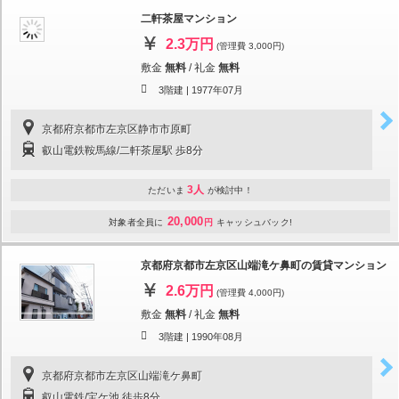
二軒茶屋マンション
2.3万円
(管理費 3,000円)
敷金
無料
/
礼金
無料
3階建 |
1977年07月
京都府京都市左京区静市市原町
叡山電鉄鞍馬線/二軒茶屋駅 歩8分
3人
ただいま
が検討中！
20,000
対象者全員に
円
キャッシュバック!
京都府京都市左京区山端滝ケ鼻町の賃貸マンション
2.6万円
(管理費 4,000円)
敷金
無料
/
礼金
無料
3階建 |
1990年08月
京都府京都市左京区山端滝ケ鼻町
叡山電鉄/宝ケ池 徒歩8分