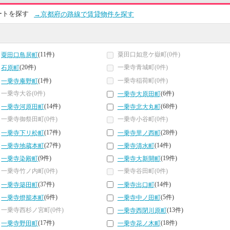
ートを探す
→京都府の路線で賃貸物件を探す
(11件)
粟田口如意ケ嶽町(0件)
粟田口鳥居町
(20件)
一乗寺青城町(0件)
石原町
(1件)
一乗寺稲荷町(0件)
一乗寺庵野町
一乗寺大谷(0件)
(6件)
一乗寺大原田町
(14件)
(68件)
一乗寺河原田町
一乗寺北大丸町
一乗寺御祭田町(0件)
一乗寺小谷町(0件)
(17件)
(28件)
一乗寺下リ松町
一乗寺里ノ西町
(27件)
(14件)
一乗寺地蔵本町
一乗寺清水町
(9件)
(19件)
一乗寺染殿町
一乗寺大新開町
一乗寺竹ノ内町(0件)
一乗寺谷田町(0件)
(37件)
(14件)
一乗寺築田町
一乗寺出口町
(6件)
(5件)
一乗寺燈籠本町
一乗寺中ノ田町
一乗寺西杉ノ宮町(0件)
(13件)
一乗寺西閉川原町
(17件)
(18件)
一乗寺野田町
一乗寺花ノ木町