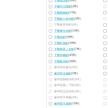
(26件)
下鴨高木町
(2件)
下鴨中川原町
(17件)
下鴨西林町
(5件)
下鴨萩ケ垣内町
下鴨東岸本町(0件)
(13件)
下鴨東半木町
(18件)
下鴨本町
(19件)
下鴨松原町
(7件)
下鴨南茶ノ木町
(45件)
下鴨宮崎町
(18件)
下鴨夜光町
修学院安養坊(0件)
(5件)
修学院犬塚町
修学院開根坊町(0件)
修学院鹿ノ下町(0件)
修学院北沮沢町(0件)
修学院守禅庵(0件)
(15件)
修学院大道町