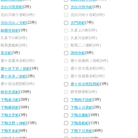
(2件)
(1件)
北白川琵琶町
北白川別当町
北白川南ケ原町(0件)
北白川向ケ谷町(0件)
(22件)
(7件)
北白川山ノ元町
北門前町
(1件)
久多上の町(0件)
銀閣寺前町
久多下の町(0件)
久多川合町(0件)
鞍馬貴船町(0件)
鞍馬二ノ瀬町(0件)
(5件)
(6件)
黒谷町
讃州寺町
鹿ケ谷栗木谷町(0件)
鹿ケ谷御所ノ段町(0件)
(1件)
鹿ケ谷大黒谷町(0件)
鹿ケ谷下宮ノ前町
(2件)
鹿ケ谷徳善谷町(0件)
鹿ケ谷寺ノ前町
鹿ケ谷法然院町(0件)
(3件)
鹿ケ谷法然院西町
(129件)
静市静原町(0件)
静市市原町
(28件)
(3件)
下鴨泉川町
下鴨狗子田町
(10件)
(2件)
下鴨膳部町
下鴨上川原町
(3件)
(10件)
下鴨北芝町
下鴨北園町
(13件)
(11件)
下鴨北野々神町
下鴨貴船町
(6件)
(40件)
下鴨芝本町
下鴨下川原町