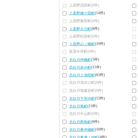
上高野流田町(0件)
(14件)
上高野畑ケ田町
上高野東田町(0件)
(8件)
上高野古川町
上高野松田町(0件)
(10件)
上高野山ノ橋町
賀茂今井町(0件)
(5件)
北白川伊織町
(11件)
北白川追分町
(63件)
北白川上池田町
北白川清沢口町(0件)
北白川地蔵谷町(0件)
(13件)
北白川下別当町
(13件)
北白川蔦町
北白川中山町(0件)
(8件)
北白川西蔦町
(10件)
北白川東伊織町
(4件)
北白川東瀬ノ内町