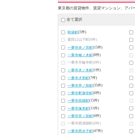
東京都の賃貸物件、賃貸マンション、アパ
全て選択
(5件)
秋築町
粟田口山下町(0件)
(15件)
一乗寺赤ノ宮町
(8件)
一乗寺梅ノ木町
一乗寺月輪寺町(0件)
(1件)
一乗寺木ノ本町
(7件)
一乗寺才形町
(35件)
一乗寺里ノ前町
(6件)
一乗寺釈迦堂町
(15件)
一乗寺高槻町
(11件)
一乗寺塚本町
(6件)
一乗寺堂ノ前町
一乗寺西浦畑町(0件)
(47件)
一乗寺西水干町