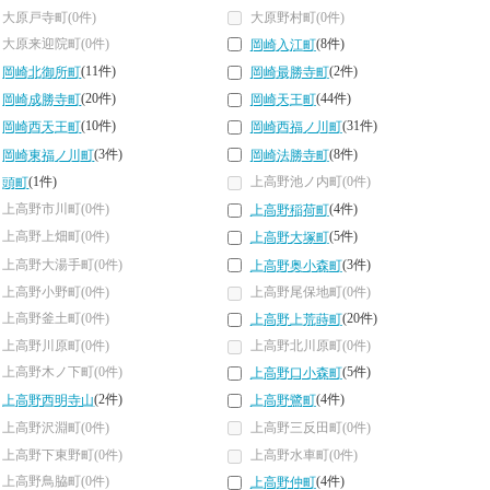
大原戸寺町(0件)
大原野村町(0件)
大原来迎院町(0件)
(8件)
岡崎入江町
(11件)
(2件)
岡崎北御所町
岡崎最勝寺町
(20件)
(44件)
岡崎成勝寺町
岡崎天王町
(10件)
(31件)
岡崎西天王町
岡崎西福ノ川町
(3件)
(8件)
岡崎東福ノ川町
岡崎法勝寺町
(1件)
上高野池ノ内町(0件)
頭町
上高野市川町(0件)
(4件)
上高野稲荷町
上高野上畑町(0件)
(5件)
上高野大塚町
上高野大湯手町(0件)
(3件)
上高野奥小森町
上高野小野町(0件)
上高野尾保地町(0件)
上高野釜土町(0件)
(20件)
上高野上荒蒔町
上高野川原町(0件)
上高野北川原町(0件)
上高野木ノ下町(0件)
(5件)
上高野口小森町
(2件)
(4件)
上高野西明寺山
上高野鷺町
上高野沢淵町(0件)
上高野三反田町(0件)
上高野下東野町(0件)
上高野水車町(0件)
上高野鳥脇町(0件)
(4件)
上高野仲町