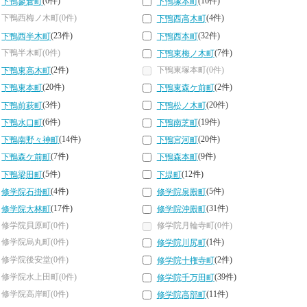
(6件)
(16件)
下鴨蓼倉町
下鴨塚本町
下鴨西梅ノ木町(0件)
(4件)
下鴨西高木町
(23件)
(32件)
下鴨西半木町
下鴨西本町
下鴨半木町(0件)
(7件)
下鴨東梅ノ木町
(2件)
下鴨東塚本町(0件)
下鴨東高木町
(20件)
(2件)
下鴨東本町
下鴨東森ケ前町
(3件)
(20件)
下鴨前萩町
下鴨松ノ木町
(6件)
(19件)
下鴨水口町
下鴨南芝町
(14件)
(20件)
下鴨南野々神町
下鴨宮河町
(7件)
(9件)
下鴨森ケ前町
下鴨森本町
(5件)
(12件)
下鴨梁田町
下堤町
(4件)
(5件)
修学院石掛町
修学院泉殿町
(17件)
(31件)
修学院大林町
修学院沖殿町
修学院貝原町(0件)
修学院月輪寺町(0件)
修学院烏丸町(0件)
(1件)
修学院川尻町
修学院後安堂(0件)
(2件)
修学院十権寺町
修学院水上田町(0件)
(39件)
修学院千万田町
修学院高岸町(0件)
(11件)
修学院高部町