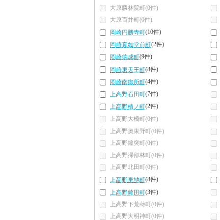
大原勝林院町(0件)
大原百井町(0件)
(10件)
岡崎円勝寺町
(2件)
岡崎真如堂前町
(9件)
岡崎徳成町
(8件)
岡崎東天王町
(4件)
岡崎南御所町
(7件)
上高野石田町
(2件)
上高野植ノ町
上高野大橋町(0件)
上高野奥東野町(0件)
上高野鐘突町(0件)
上高野掃部林町(0件)
上高野北田町(0件)
(8件)
上高野車地町
(3件)
上高野薩田町
上高野下荒蒔町(0件)
上高野大明神町(0件)