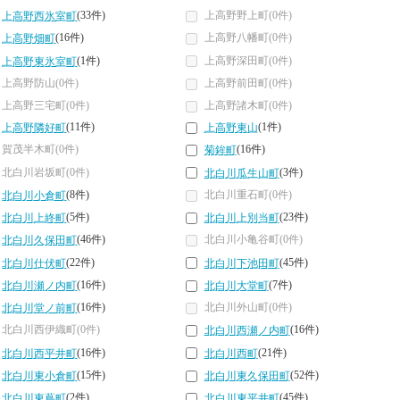
(33件)
上高野野上町(0件)
上高野西氷室町
(16件)
上高野八幡町(0件)
上高野畑町
(1件)
上高野深田町(0件)
上高野東氷室町
上高野防山(0件)
上高野前田町(0件)
上高野三宅町(0件)
上高野諸木町(0件)
(11件)
(1件)
上高野隣好町
上高野東山
賀茂半木町(0件)
(16件)
菊鉾町
北白川岩坂町(0件)
(3件)
北白川瓜生山町
(8件)
北白川重石町(0件)
北白川小倉町
(5件)
(23件)
北白川上終町
北白川上別当町
(46件)
北白川小亀谷町(0件)
北白川久保田町
(22件)
(45件)
北白川仕伏町
北白川下池田町
(16件)
(7件)
北白川瀬ノ内町
北白川大堂町
(16件)
北白川外山町(0件)
北白川堂ノ前町
北白川西伊織町(0件)
(16件)
北白川西瀬ノ内町
(16件)
(21件)
北白川西平井町
北白川西町
(15件)
(52件)
北白川東小倉町
北白川東久保田町
(2件)
(45件)
北白川東蔦町
北白川東平井町