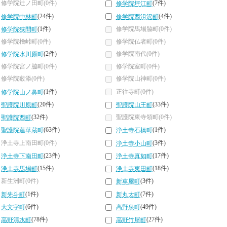
修学院辻ノ田町(0件)
(7件)
修学院坪江町
(24件)
(4件)
修学院中林町
修学院西沮沢町
(1件)
修学院馬場脇町(0件)
修学院狭間町
修学院檜峠町(0件)
修学院仏者町(0件)
(2件)
修学院南代(0件)
修学院水川原町
修学院宮ノ脇町(0件)
修学院室町(0件)
修学院薮添(0件)
修学院山神町(0件)
(1件)
正往寺町(0件)
修学院山ノ鼻町
(20件)
(33件)
聖護院川原町
聖護院山王町
(32件)
聖護院東寺領町(0件)
聖護院西町
(63件)
(1件)
聖護院蓮華蔵町
浄土寺石橋町
浄土寺上南田町(0件)
(3件)
浄土寺小山町
(23件)
(17件)
浄土寺下南田町
浄土寺真如町
(15件)
(18件)
浄土寺馬場町
浄土寺東田町
新生洲町(0件)
(3件)
新車屋町
(1件)
(7件)
新先斗町
新丸太町
(6件)
(49件)
大文字町
高野泉町
(78件)
(27件)
高野清水町
高野竹屋町