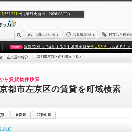
7,662,621
件 ( 最終更新日：2026/08/09 )
閲覧履歴
保存した検索
お気に入り
(
0件
)
(0件)
賃貸EX経由で成約すると対象者全員が
最大5万円
もらえるキャ
POINT!
京都市左京区の町域から探す
都市左京区の賃貸
から賃貸物件検索
京都市左京区の賃貸を町域検索
賀県
奈良県
和歌山県
なおす