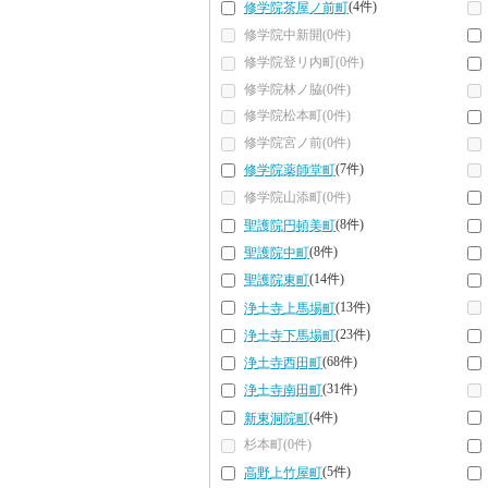
(4件)
修学院茶屋ノ前町
修学院中新開(0件)
修学院登リ内町(0件)
修学院林ノ脇(0件)
修学院松本町(0件)
修学院宮ノ前(0件)
(7件)
修学院薬師堂町
修学院山添町(0件)
(8件)
聖護院円頓美町
(8件)
聖護院中町
(14件)
聖護院東町
(13件)
浄土寺上馬場町
(23件)
浄土寺下馬場町
(68件)
浄土寺西田町
(31件)
浄土寺南田町
(4件)
新東洞院町
杉本町(0件)
(5件)
高野上竹屋町