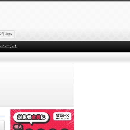
条件
(0件)
ンペーン！