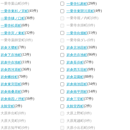
一乗寺葉山町(0件)
(29件)
一乗寺払殿町
(41件)
(4件)
一乗寺東杉ノ宮町
一乗寺東閉川原町
(36件)
一乗寺堀ノ内町(0件)
一乗寺樋ノ口町
(6件)
一乗寺水掛町(0件)
一乗寺松原町
(32件)
(11件)
一乗寺宮ノ東町
一乗寺向畑町
一乗寺薬師堂町(0件)
一乗寺病ダレ(0件)
(7件)
(16件)
岩倉大鷺町
岩倉北池田町
(12件)
(96件)
岩倉下在地町
岩倉忠在地町
(11件)
(57件)
岩倉中在地町
岩倉長谷町
(36件)
(9件)
岩倉西河原町
岩倉西五田町
(70件)
(88件)
岩倉幡枝町
岩倉花園町
(6件)
(34件)
岩倉東宮田町
岩倉南池田町
(3件)
(14件)
岩倉南桑原町
岩倉南平岡町
(16件)
(37件)
岩倉南四ノ坪町
岩倉三宅町
(2件)
(2件)
永観堂町
永観堂西町
大原井出町(0件)
大原上野町(0件)
大原大見町(0件)
大原尾越町(0件)
大原古知平町(0件)
大原小出石町(0件)