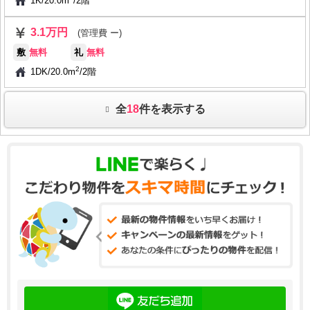
1K
/
20.0m
/
2階
3.1万円
(管理費 ー)
敷
無料
礼
無料
2
1DK
/
20.0m
/
2階
全
18
件を表示する