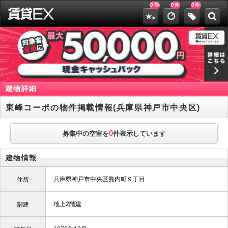
0
0
0
件
件
件
建物詳細
東峰コーポの物件掲載情報(兵庫県神戸市中央区)
0
募集中の空室を
件表示しています
建物情報
兵庫県神戸市中央区熊内町９丁目
住所
地上2階建
階建