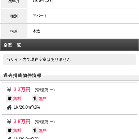
1978年12月
築年月
アパート
種別
木造
構造
空室一覧
当サイト内で現在空室はありません
過去掲載物件情報
3.3万円
(管理費 ー)
敷
無料
礼
無料
2
1K
/
20.0m
/
2階
3.8万円
(管理費 ー)
敷
無料
礼
無料
2