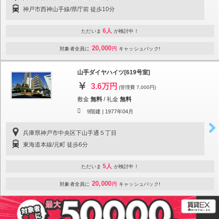
神戸市西神山手線/県庁前 徒歩10分
6人
ただいま
が検討中！
20,000
対象者全員に
円
キャッシュバック!
山手ダイヤハイツ[619号室]
3.6万円
(管理費 7,000円)
敷金
無料
/
礼金
無料
9階建 |
1977年04月
兵庫県神戸市中央区下山手通５丁目
東海道本線/元町 徒歩6分
5人
ただいま
が検討中！
20,000
対象者全員に
円
キャッシュバック!