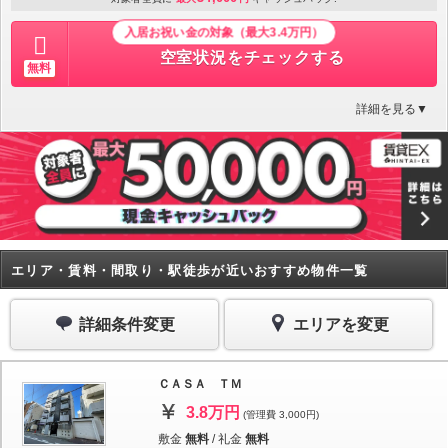
入居お祝い金の対象（最大3.4万円）
空室状況をチェックする
無料
詳細を見る▼
エリア・賃料・間取り・駅徒歩が近いおすすめ物件一覧
詳細条件変更
エリアを変更
ＣＡＳＡ ＴＭ
3.8万円
(管理費 3,000円)
敷金
無料
/
礼金
無料