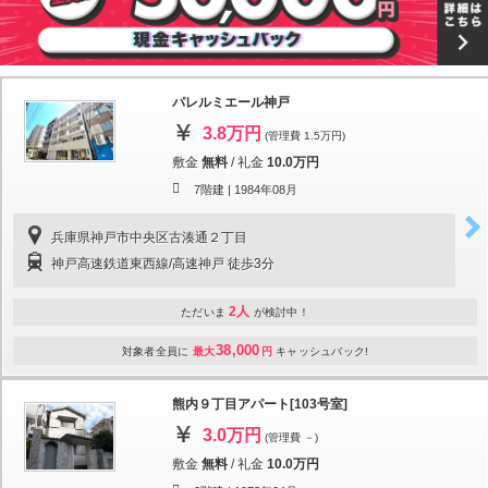
パレルミエール神戸
3.8万円
(管理費 1.5万円)
敷金
無料
/
礼金
10.0万円
7階建 |
1984年08月
兵庫県神戸市中央区古湊通２丁目
神戸高速鉄道東西線/高速神戸 徒歩3分
2人
ただいま
が検討中！
38,000
対象者全員に
最大
円
キャッシュバック!
熊内９丁目アパート[103号室]
3.0万円
(管理費 －)
敷金
無料
/
礼金
10.0万円