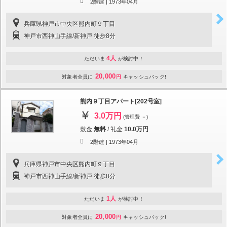
2階建 |
1973年04月
兵庫県神戸市中央区熊内町９丁目
神戸市西神山手線/新神戸 徒歩8分
4人
ただいま
が検討中！
20,000
対象者全員に
円
キャッシュバック!
熊内９丁目アパート[202号室]
3.0万円
(管理費 －)
敷金
無料
/
礼金
10.0万円
2階建 |
1973年04月
兵庫県神戸市中央区熊内町９丁目
神戸市西神山手線/新神戸 徒歩8分
1人
ただいま
が検討中！
20,000
対象者全員に
円
キャッシュバック!