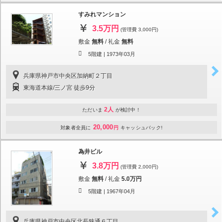
すみれマンション
3.5万円
(管理費 3,000円)
敷金
無料
/
礼金
無料
5階建 |
1973年03月
兵庫県神戸市中央区加納町２丁目
東海道本線/三ノ宮 徒歩9分
2人
ただいま
が検討中！
20,000
対象者全員に
円
キャッシュバック!
為井ビル
3.8万円
(管理費 2,000円)
敷金
無料
/
礼金
5.0万円
5階建 |
1967年04月
兵庫県神戸市中央区北長狭通６丁目