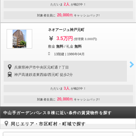
2人
ただいま
が検討中！
20,000
対象者全員に
円
キャッシュバック!
ネオアージュ神戸元町
3.5万円
(管理費 3,000円)
敷金
無料
/
礼金
無料
13階建 |
1986年04月
兵庫県神戸市中央区元町通７丁目
神戸高速鉄道東西線/西元町 徒歩2分
3人
ただいま
が検討中！
20,000
対象者全員に
円
キャッシュバック!
中山手ガーデンパレスＢ棟に近い条件の賃貸物件を探す
同じエリア・市区町村・町域で探す