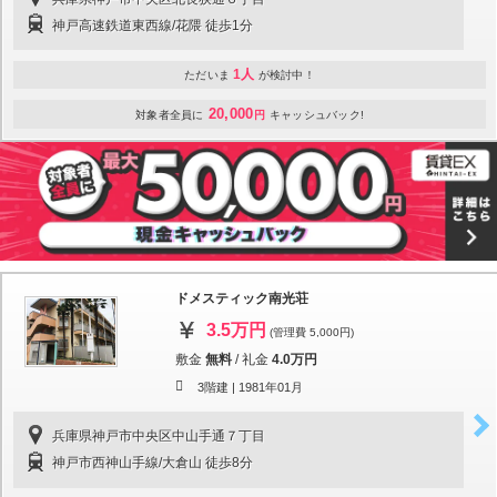
神戸高速鉄道東西線/花隈 徒歩1分
1人
ただいま
が検討中！
20,000
対象者全員に
円
キャッシュバック!
ドメスティック南光荘
3.5万円
(管理費 5,000円)
敷金
無料
/
礼金
4.0万円
3階建 |
1981年01月
兵庫県神戸市中央区中山手通７丁目
神戸市西神山手線/大倉山 徒歩8分