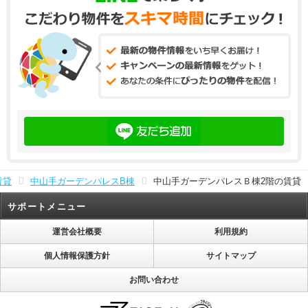
賃貸
中山手ガーデンパレスB棟
中山手ガーデンパレスＢ棟2階の賃貸
サポートメニュー
運営会社概要
利用規約
個人情報保護方針
サイトマップ
お問い合わせ