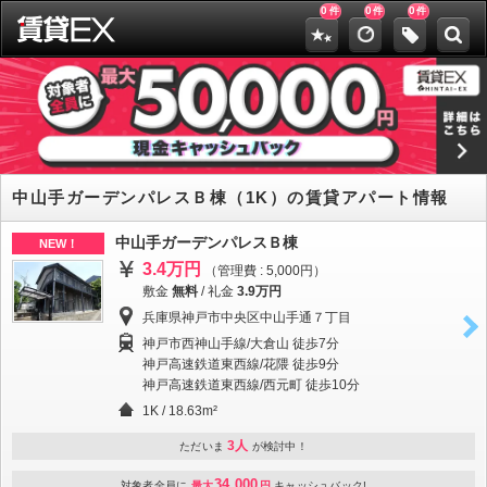
0
0
0
件
件
件
中山手ガーデンパレスＢ棟（1K）の賃貸アパート情報
中山手ガーデンパレスＢ棟
NEW！
3.4万円
（管理費 : 5,000円）
敷金
無料
/
礼金
3.9万円
兵庫県神戸市中央区中山手通７丁目
神戸市西神山手線/大倉山 徒歩7分
神戸高速鉄道東西線/花隈 徒歩9分
神戸高速鉄道東西線/西元町 徒歩10分
1K / 18.63m²
3人
ただいま
が検討中！
34,000
対象者全員に
最大
円
キャッシュバック!