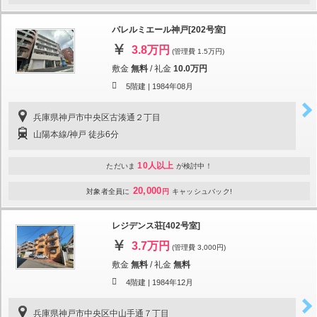
パレルミエール神戸[202号室]
3.8万円
(管理費 1.5万円)
敷金
無料
/
礼金
10.0万円
5階建 |
1984年08月
兵庫県神戸市中央区古湊通２丁目
山陽本線/神戸 徒歩6分
10人以上
ただいま
が検討中！
20,000
対象者全員に
円
キャッシュバック!
レジデンス荘[402号室]
3.7万円
(管理費 3,000円)
敷金
無料
/
礼金
無料
4階建 |
1984年12月
兵庫県神戸市中央区中山手通７丁目