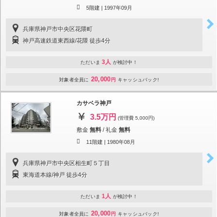
5階建 |
1997年09月
兵庫県神戸市中央区花隈町
神戸高速鉄道東西線/花隈 徒歩4分
3人
ただいま
が検討中！
20,000
対象者全員に
円
キャッシュバック!
カサベラ神戸
3.5万円
(管理費 5,000円)
敷金
無料
/
礼金
無料
11階建 |
1980年08月
兵庫県神戸市中央区相生町５丁目
東海道本線/神戸 徒歩4分
1人
ただいま
が検討中！
20,000
対象者全員に
円
キャッシュバック!