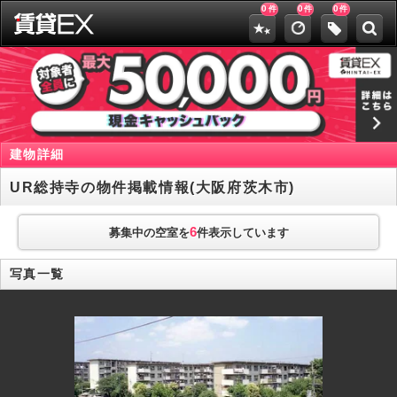
0
0
0
件
件
件
建物詳細
UR総持寺の物件掲載情報(大阪府茨木市)
6
募集中の空室を
件表示しています
写真一覧