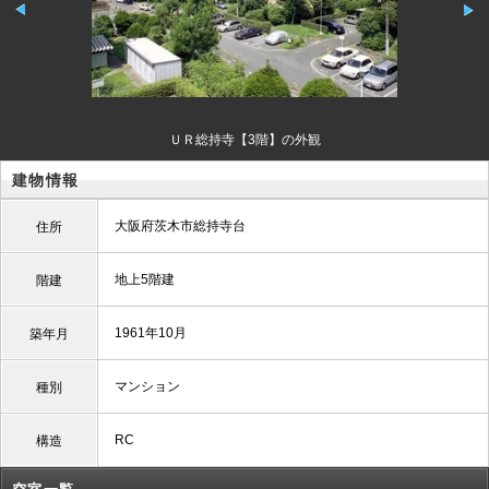
ＵＲ総持寺【3階】の外観
建物情報
大阪府茨木市総持寺台
住所
地上5階建
階建
1961年10月
築年月
マンション
種別
RC
構造