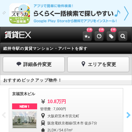
0
0
0
件
件
件
総持寺駅の賃貸マンション・アパートを探す
詳細条件変更
エリアを変更
おすすめピックアップ物件！
京福茨木ビル
ア
10.8万円
NEW！
管理費 : 7,000円
大阪府茨木市宮元町
阪急電鉄京都線/茨木市 徒歩7分
2LDK / 54.07m²