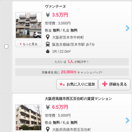
ヴァンテーヌ
3.5万円
管理費 : 3,000円
敷金
無料
/ 礼金
無料
大阪府茨木市中村町
もっと見る
阪急京都線/茨木市駅 歩7分
1R / 22.0m²
1人
ただいま
が検討中！
20,000
対象者全員に
円
キャッシュバック!
お気に入りに追加
詳細を見る
大阪府高槻市西五百住町の賃貸マンション
6.5万円
管理費 : 5,000円
敷金
無料
/ 礼金
無料
大阪府高槻市西五百住町