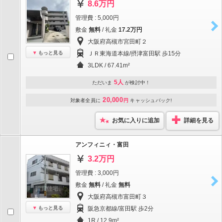
8.6万円
管理費 : 5,000円
敷金
無料
/ 礼金
17.2万円
大阪府高槻市宮田町２
もっと見る
ＪＲ東海道本線/摂津富田駅 歩15分
3LDK / 67.41m²
5人
ただいま
が検討中！
20,000
対象者全員に
円
キャッシュバック!
お気に入りに追加
詳細を見る
アンフィニィ・富田
3.2万円
管理費 : 3,000円
敷金
無料
/ 礼金
無料
大阪府高槻市富田町３
もっと見る
阪急京都線/富田駅 歩2分
1R / 12.9m²