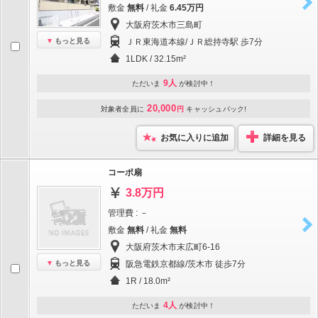
敷金
無料
/ 礼金
6.45万円
大阪府茨木市三島町
もっと見る
ＪＲ東海道本線/ＪＲ総持寺駅 歩7分
1LDK / 32.15m²
9人
ただいま
が検討中！
20,000
対象者全員に
円
キャッシュバック!
お気に入りに追加
詳細を見る
コーポ扇
3.8万円
管理費 : －
敷金
無料
/ 礼金
無料
大阪府茨木市末広町6-16
もっと見る
阪急電鉄京都線/茨木市 徒歩7分
1R / 18.0m²
4人
ただいま
が検討中！