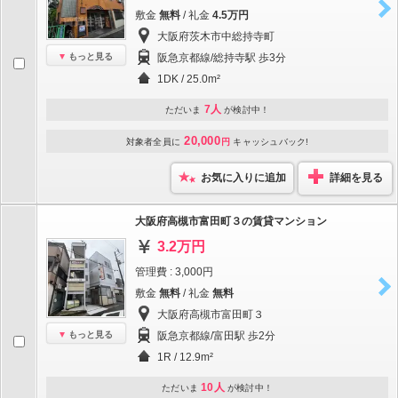
敷金
無料
/ 礼金
4.5万円
大阪府茨木市中総持寺町
もっと見る
阪急京都線/総持寺駅 歩3分
1DK / 25.0m²
7人
ただいま
が検討中！
20,000
対象者全員に
円
キャッシュバック!
お気に入りに追加
詳細を見る
大阪府高槻市富田町３の賃貸マンション
3.2万円
管理費 : 3,000円
敷金
無料
/ 礼金
無料
大阪府高槻市富田町３
もっと見る
阪急京都線/富田駅 歩2分
1R / 12.9m²
10人
ただいま
が検討中！