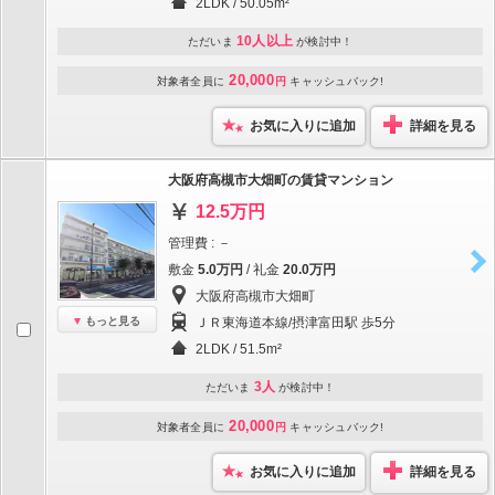
2LDK / 50.05m²
10人以上
ただいま
が検討中！
20,000
対象者全員に
円
キャッシュバック!
お気に入りに追加
詳細を見る
大阪府高槻市大畑町の賃貸マンション
12.5万円
管理費 : －
敷金
5.0万円
/ 礼金
20.0万円
大阪府高槻市大畑町
もっと見る
ＪＲ東海道本線/摂津富田駅 歩5分
2LDK / 51.5m²
3人
ただいま
が検討中！
20,000
対象者全員に
円
キャッシュバック!
お気に入りに追加
詳細を見る