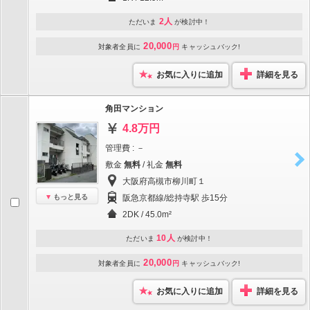
2人
ただいま
が検討中！
20,000
対象者全員に
円
キャッシュバック!
お気に入りに追加
詳細を見る
角田マンション
4.8万円
管理費 : －
敷金
無料
/ 礼金
無料
大阪府高槻市柳川町１
もっと見る
阪急京都線/総持寺駅 歩15分
2DK / 45.0m²
10人
ただいま
が検討中！
20,000
対象者全員に
円
キャッシュバック!
お気に入りに追加
詳細を見る