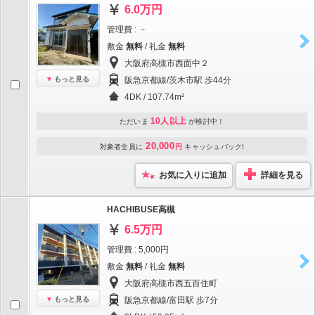
6.0万円
管理費 : －
敷金
無料
/ 礼金
無料
大阪府高槻市西面中２
もっと見る
阪急京都線/茨木市駅 歩44分
4DK / 107.74m²
10人以上
ただいま
が検討中！
20,000
対象者全員に
円
キャッシュバック!
お気に入りに追加
詳細を見る
HACHIBUSE高槻
6.5万円
管理費 : 5,000円
敷金
無料
/ 礼金
無料
大阪府高槻市西五百住町
もっと見る
阪急京都線/富田駅 歩7分