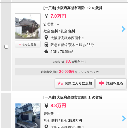
[一戸建] 大阪府高槻市西面中２ の賃貸
7.0万円
管理費 : －
敷金
無料
/ 礼金
無料
大阪府高槻市西面中２
もっと見る
阪急京都線/茨木市駅 歩35分
5DK / 78.56m²
8人
ただいま
が検討中！
20,000
対象者全員に
円
キャッシュバック!
お気に入りに追加
詳細を見る
[一戸建] 大阪府高槻市宮田町１ の賃貸
8.8万円
管理費 : －
敷金
無料
/ 礼金
25.0万円
大阪府高槻市宮田町１