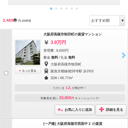
2,465
件
/
1-20件目
大阪府高槻市牧田町の賃貸マンション
3.9万円
管理費 : 8,000円
敷金
無料
/ 礼金
無料
大阪府高槻市牧田町
もっと見る
阪急京都線/総持寺駅 歩29分
3DK / 46.77m²
1人
ただいま
が検討中！
20,000
対象者全員に
円
キャッシュバック!
お気に入りに追加
詳細を見る
[一戸建] 大阪府高槻市西面中２ の賃貸