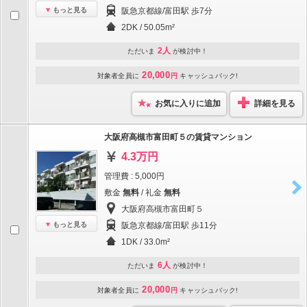
もっと見る
阪急京都線/富田駅 歩7分
2DK / 50.05m²
2人
ただいま
が検討中！
20,000
対象者全員に
円
キャッシュバック!
お気に入りに追加
詳細を見る
大阪府高槻市富田町５の賃貸マンション
4.3万円
管理費 : 5,000円
敷金
無料
/ 礼金
無料
大阪府高槻市富田町５
もっと見る
阪急京都線/富田駅 歩11分
1DK / 33.0m²
6人
ただいま
が検討中！
20,000
対象者全員に
円
キャッシュバック!