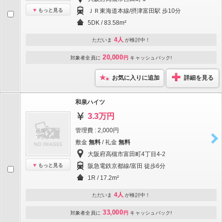
もっと見る
ＪＲ東海道本線/摂津富田駅 歩10分
5DK / 83.58m²
4人
ただいま
が検討中！
20,000
対象者全員に
円
キャッシュバック!
お気に入りに追加
詳細を見る
和泉ハイツ
3.3万円
管理費 : 2,000円
敷金
無料
/ 礼金
無料
大阪府高槻市富田町4丁目4-2
もっと見る
阪急電鉄京都線/富田 徒歩6分
1R / 17.2m²
4人
ただいま
が検討中！
33,000
対象者全員に
円
キャッシュバック!