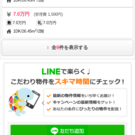
1DK
/
26.45m
/
1階
7.0万円
(管理費 1,500円)
敷
7.0万円
礼
7.0万円
2
1DK
/
26.45m
/
2階
全
9
件を表示する