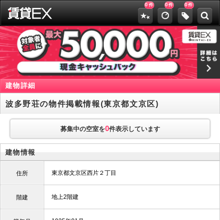
0
0
0
件
件
件
建物詳細
波多野荘の物件掲載情報(東京都文京区)
0
募集中の空室を
件表示しています
建物情報
東京都文京区西片２丁目
住所
地上2階建
階建