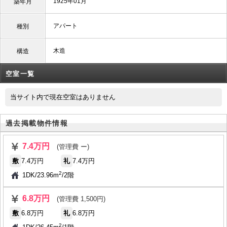
1925年01月
築年月
アパート
種別
木造
構造
空室一覧
当サイト内で現在空室はありません
過去掲載物件情報
7.4万円
(管理費 ー)
敷
7.4万円
礼
7.4万円
2
1DK
/
23.96m
/
2階
6.8万円
(管理費 1,500円)
敷
6.8万円
礼
6.8万円
2