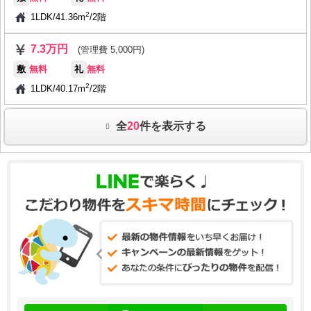
2
1LDK
/
41.36m
/
2階
7.3万円
(管理費 5,000円)
敷
無料
礼
無料
2
1LDK
/
40.17m
/
2階
全
20
件を表示する