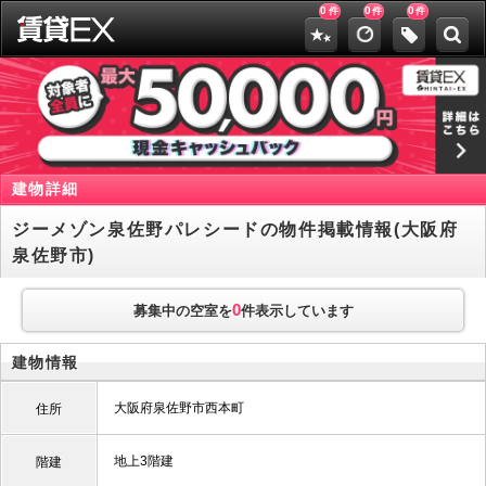
0
0
0
件
件
件
建物詳細
ジーメゾン泉佐野パレシードの物件掲載情報(大阪府
泉佐野市)
0
募集中の空室を
件表示しています
建物情報
大阪府泉佐野市西本町
住所
地上3階建
階建