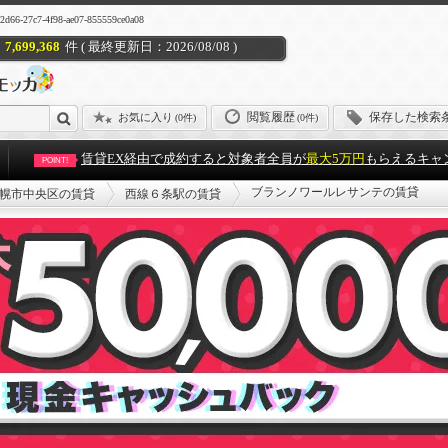
4f98-ae07-855559ce0a08
7,699,368
件 ( 最終更新日：2026/08/08 )
閲覧履歴
保存した検索
お気に入り
(
0件
)
(0件)
賃貸EX経由で成約すると対象者全員が
最大5万円
もらえるキャ
POINT!
ブランノワールレサンテの賃貸
幌市中央区の賃貸
西線６条駅の賃貸