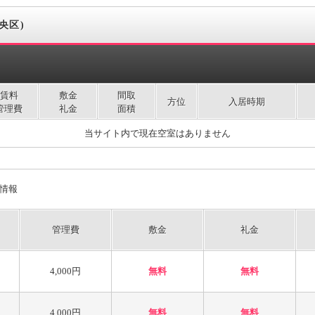
央区)
賃料
敷金
間取
方位
入居時期
管理費
礼金
面積
当サイト内で現在空室はありません
情報
管理費
敷金
礼金
4,000円
無料
無料
4,000円
無料
無料