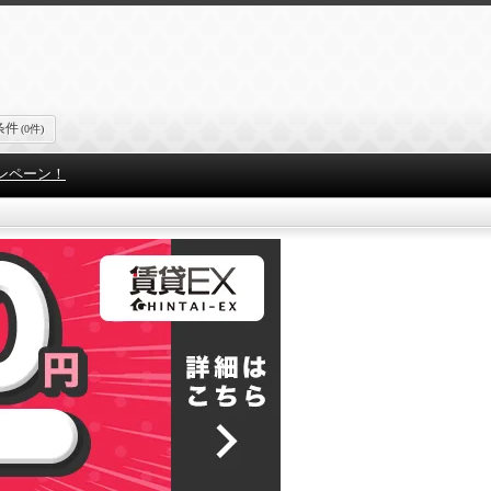
条件
(0件)
ンペーン！