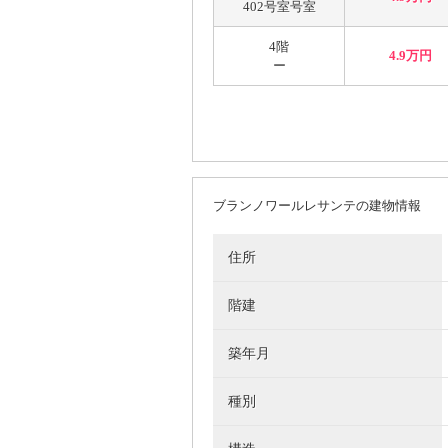
402号室号室
4階
4.9万円
ー
ブランノワールレサンテの建物情報
住所
階建
築年月
種別