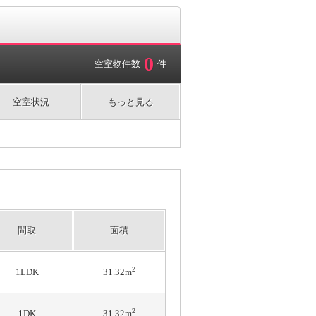
0
空室物件数
件
空室状況
もっと見る
間取
面積
2
1LDK
31.32m
2
1DK
31.32m