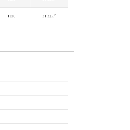
2
1DK
31.32m