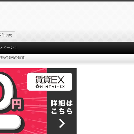
条件
(0件)
ンペーン！
南6条1階の賃貸