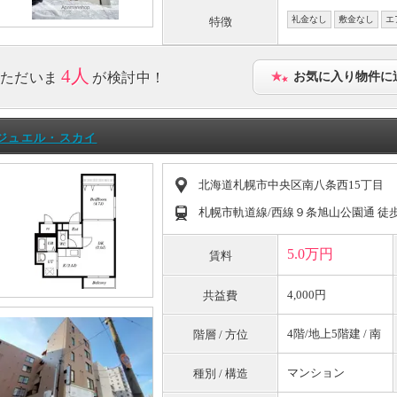
礼金なし
敷金なし
エ
特徴
4人
ただいま
が検討中！
お気に入り物件に
ジュエル・スカイ
北海道札幌市中央区南八条西15丁目
札幌市軌道線/西線９条旭山公園通 徒
5.0万円
賃料
4,000円
共益費
4階/地上5階建 / 南
階層 / 方位
マンション
種別 / 構造