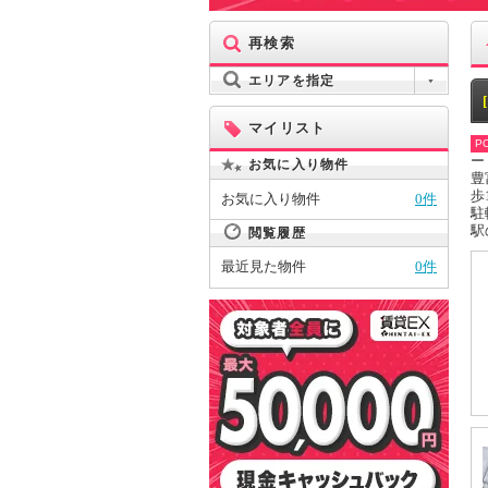
再検索
エリアを指定
マイリスト
PO
ー
お気に入り物件
豊
歩
お気に入り物件
0件
駐
駅
閲覧履歴
最近見た物件
0件