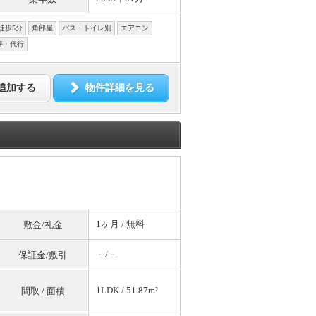
徒歩5分
角部屋
バス・トイレ別
エアコン
要・代行
追加する
物件詳細を見る
1ヶ月 /
無料
敷金/礼金
－/－
保証金/敷引
1LDK / 51.87m²
間取 / 面積