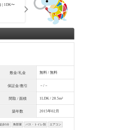
| 1DK〜
無料
/
無料
敷金/礼金
－/－
保証金/敷引
1LDK / 28.5m²
間取 / 面積
2015年02月
築年数
徒歩5分
角部屋
バス・トイレ別
エアコン