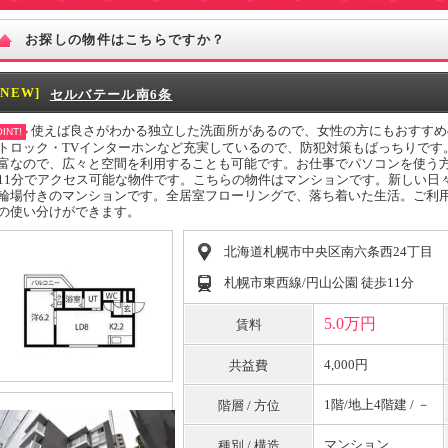
お探しの物件はこちらですか？
[NEW]
セルバテール南6条
使えば良さがわかる独立した洗面所があるので、女性の方にもおすすめ
INT!
トロック・TVインターホンなど充実しているので、防犯対策もばっちりです
富なので、広々と空間を利用することも可能です。お仕事でパソコンを使う
11分でアクセス可能な物件です。こちらの物件はマンションです。新しい日
輪場付きのマンションです。全居室フローリングで、落ち着いた生活。ご利
の使い分けができます。
北海道札幌市中央区南六条西24丁目
札幌市東西線/円山公園 徒歩11分
5.0万円
賃料
4,000円
共益費
1階/地上4階建 / －
階層 / 方位
マンション
種別 / 構造