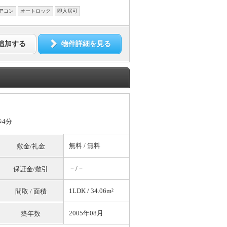
アコン
オートロック
即入居可
追加する
物件詳細を見る
歩4分
無料
/
無料
敷金/礼金
－/－
保証金/敷引
1LDK / 34.06m²
間取 / 面積
2005年08月
築年数