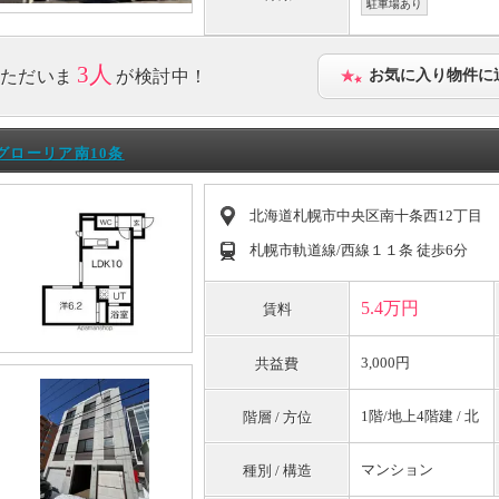
駐車場あり
3人
ただいま
が検討中！
お気に入り物件に
グローリア南10条
北海道札幌市中央区南十条西12丁目
札幌市軌道線/西線１１条 徒歩6分
5.4万円
賃料
3,000円
共益費
1階/地上4階建 / 北
階層 / 方位
マンション
種別 / 構造