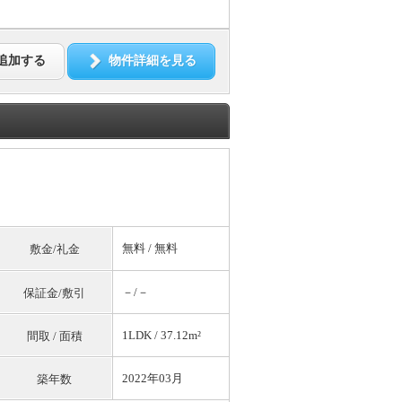
追加する
物件詳細を見る
無料
/
無料
敷金/礼金
－/－
保証金/敷引
1LDK / 37.12m²
間取 / 面積
2022年03月
築年数