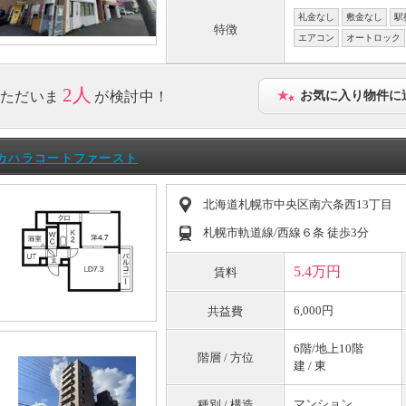
礼金なし
敷金なし
駅
特徴
エアコン
オートロック
2人
ただいま
が検討中！
お気に入り物件に
カハラコートファースト
北海道札幌市中央区南六条西13丁目
札幌市軌道線/西線６条 徒歩3分
5.4万円
賃料
6,000円
共益費
6階/地上10階
階層 / 方位
建 / 東
マンション
種別 / 構造