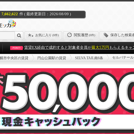
7,662,622
件 ( 最終更新日：2026/08/09 )
閲覧履歴
保存した検索
お気に入り
(
0件
)
(0件)
賃貸EX経由で成約すると対象者全員が
最大5万円
もらえるキャ
POINT!
セルバテール
幌市中央区の賃貸
円山公園駅の賃貸
SELVA TAIL南6条