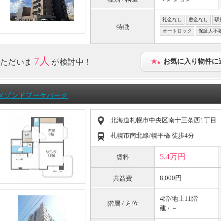
礼金なし
敷金なし
駅
特徴
オートロック
保証人不
7人
ただいま
が検討中！
お気に入り物件に
メゾンドブーケパーク
北海道札幌市中央区南十三条西1丁目
札幌市南北線/幌平橋 徒歩4分
5.4万円
賃料
8,000円
共益費
4階/地上11階
階層 / 方位
建 / －