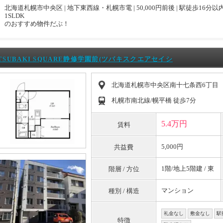
北海道札幌市中央区 | 地下東西線・札幌市電 | 50,000円前後 | 駅徒歩16分以内 
1SLDK
のおすすめ物件だぶ！
TSUBAKI SQUARE静修学園前(ツバキスクエアセイシ
北海道札幌市中央区南十七条西6丁目
札幌市南北線/幌平橋 徒歩7分
5.4万円
賃料
5,000円
共益費
1階/地上5階建 / 東
階層 / 方位
マンション
種別 / 構造
礼金なし
敷金なし
駅
特徴