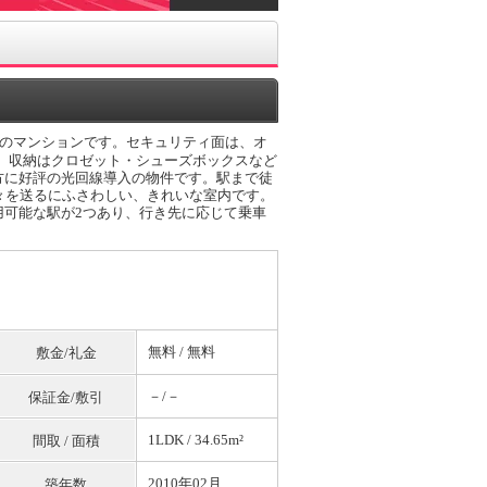
のマンションです。セキュリティ面は、オ
。収納はクロゼット・シューズボックスなど
方に好評の光回線導入の物件です。駅まで徒
々を送るにふさわしい、きれいな室内です。
用可能な駅が2つあり、行き先に応じて乗車
無料
/
無料
敷金/礼金
－/－
保証金/敷引
1LDK / 34.65m²
間取 / 面積
2010年02月
築年数