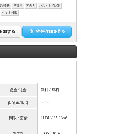
徒歩5分
角部屋
南向き
バス・トイレ別
ペット相談
追加する
物件詳細を見る
無料
/
無料
敷金/礼金
－/－
保証金/敷引
1LDK / 35.33m²
間取 / 面積
2005年01月
築年数