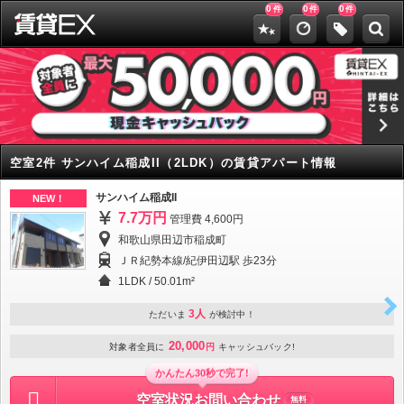
0
0
0
件
件
件
空室2件 サンハイム稲成II（2LDK）の賃貸アパート情報
サンハイム稲成II
NEW！
7.7万円
管理費 4,600円
和歌山県田辺市稲成町
ＪＲ紀勢本線/紀伊田辺駅 歩23分
1LDK
/
50.01m²
3人
ただいま
が検討中！
20,000
対象者全員に
円
キャッシュバック!
かんたん30秒で完了!
空室状況お問い合わせ
無料