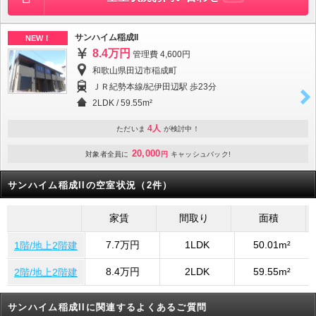
サンハイム稲成II
NEW！
8.4万円
管理費 4,600円
和歌山県田辺市稲成町
ＪＲ紀勢本線/紀伊田辺駅 歩23分
2LDK
/
59.55m²
4人
ただいま
が検討中！
20,000
対象者全員に
円
キャッシュバック!
サンハイム稲成IIの空室状況（2件）
家賃
間取り
面積
7.7万円
1LDK
50.01m²
1階/地上2階建
8.4万円
2LDK
59.55m²
2階/地上2階建
サンハイム稲成IIに関連するよくあるご質問