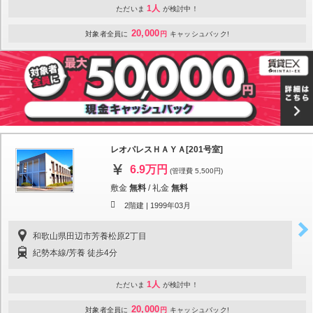
1人
ただいま
が検討中！
20,000
対象者全員に
円
キャッシュバック!
レオパレスＨＡＹＡ[201号室]
6.9万円
(管理費 5,500円)
敷金
無料
/
礼金
無料
2階建 |
1999年03月
和歌山県田辺市芳養松原2丁目
紀勢本線/芳養 徒歩4分
1人
ただいま
が検討中！
20,000
対象者全員に
円
キャッシュバック!