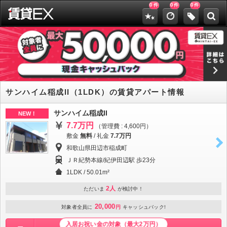
0
0
0
件
件
件
サンハイム稲成II（1LDK）の賃貸アパート情報
サンハイム稲成II
NEW！
7.7万円
（管理費 : 4,600円）
敷金
無料
/
礼金
7.7万円
和歌山県田辺市稲成町
ＪＲ紀勢本線/紀伊田辺駅 歩23分
1LDK / 50.01m²
2人
ただいま
が検討中！
20,000
対象者全員に
円
キャッシュバック!
入居お祝い金の対象（最大2万円）