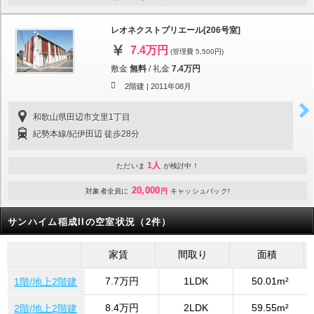
レオネクストプリエール[206号室]
7.4万円
(管理費 5,500円)
敷金
無料
/
礼金
7.4万円
2階建 |
2011年08月
和歌山県田辺市文里1丁目
紀勢本線/紀伊田辺 徒歩28分
1人
ただいま
が検討中！
20,000
対象者全員に
円
キャッシュバック!
サンハイム稲成IIの空室状況（2件）
家賃
間取り
面積
7.7万円
1LDK
50.01m²
1階/地上2階建
8.4万円
2LDK
59.55m²
2階/地上2階建