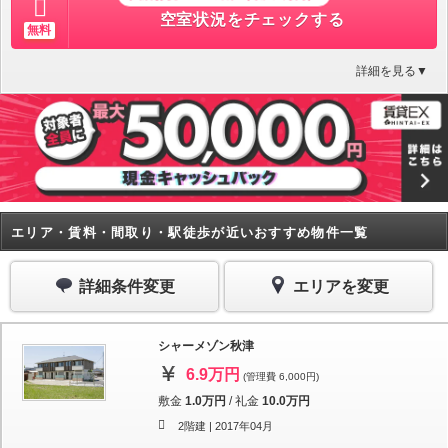
空室状況をチェックする
無料
詳細を見る▼
エリア・賃料・間取り・駅徒歩が近いおすすめ物件一覧
詳細条件変更
エリアを変更
シャーメゾン秋津
6.9万円
(管理費 6,000円)
敷金
1.0万円
/
礼金
10.0万円
2階建 |
2017年04月