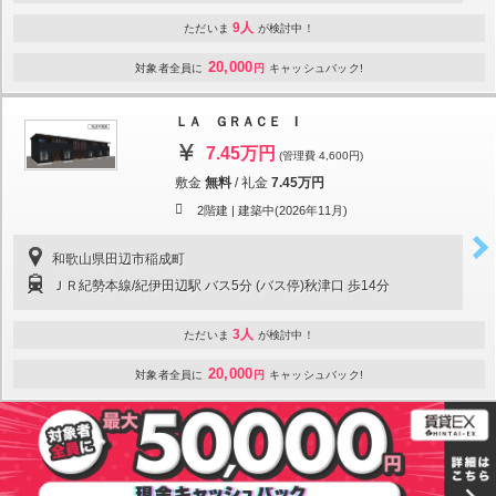
9人
ただいま
が検討中！
20,000
対象者全員に
円
キャッシュバック!
ＬＡ ＧＲＡＣＥ I
7.45万円
(管理費 4,600円)
敷金
無料
/
礼金
7.45万円
2階建 |
建築中(2026年11月)
和歌山県田辺市稲成町
ＪＲ紀勢本線/紀伊田辺駅 バス5分 (バス停)秋津口 歩14分
3人
ただいま
が検討中！
20,000
対象者全員に
円
キャッシュバック!