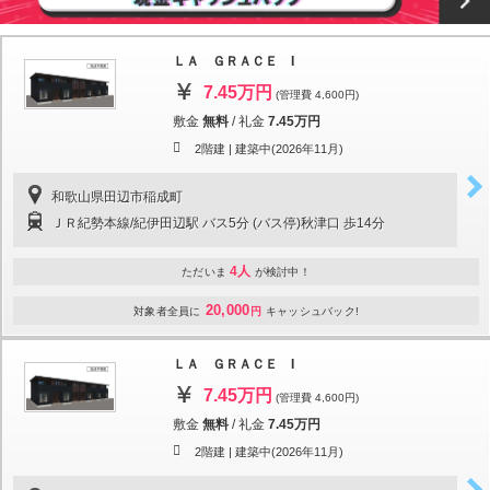
ＬＡ ＧＲＡＣＥ I
7.45万円
(管理費 4,600円)
敷金
無料
/
礼金
7.45万円
2階建 |
建築中(2026年11月)
和歌山県田辺市稲成町
ＪＲ紀勢本線/紀伊田辺駅 バス5分 (バス停)秋津口 歩14分
4人
ただいま
が検討中！
20,000
対象者全員に
円
キャッシュバック!
ＬＡ ＧＲＡＣＥ I
7.45万円
(管理費 4,600円)
敷金
無料
/
礼金
7.45万円
2階建 |
建築中(2026年11月)