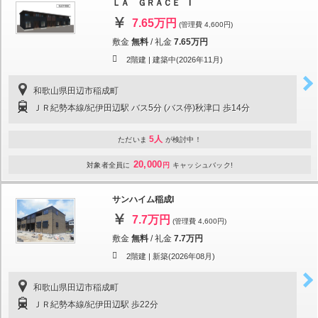
ＬＡ ＧＲＡＣＥ I
7.65万円
(管理費 4,600円)
敷金
無料
/
礼金
7.65万円
2階建 |
建築中(2026年11月)
和歌山県田辺市稲成町
ＪＲ紀勢本線/紀伊田辺駅 バス5分 (バス停)秋津口 歩14分
5人
ただいま
が検討中！
20,000
対象者全員に
円
キャッシュバック!
サンハイム稲成I
7.7万円
(管理費 4,600円)
敷金
無料
/
礼金
7.7万円
2階建 |
新築(2026年08月)
和歌山県田辺市稲成町
ＪＲ紀勢本線/紀伊田辺駅 歩22分