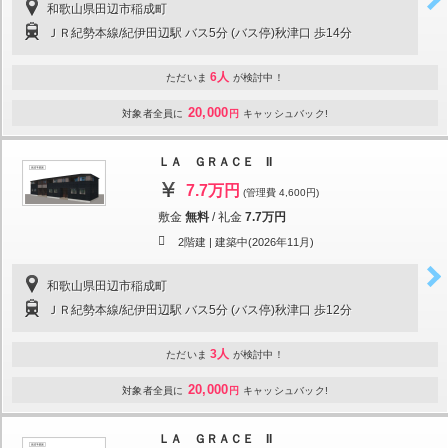
和歌山県田辺市稲成町
ＪＲ紀勢本線/紀伊田辺駅 バス5分 (バス停)秋津口 歩14分
6人
ただいま
が検討中！
20,000
対象者全員に
円
キャッシュバック!
ＬＡ ＧＲＡＣＥ II
7.7万円
(管理費 4,600円)
敷金
無料
/
礼金
7.7万円
2階建 |
建築中(2026年11月)
和歌山県田辺市稲成町
ＪＲ紀勢本線/紀伊田辺駅 バス5分 (バス停)秋津口 歩12分
3人
ただいま
が検討中！
20,000
対象者全員に
円
キャッシュバック!
ＬＡ ＧＲＡＣＥ II