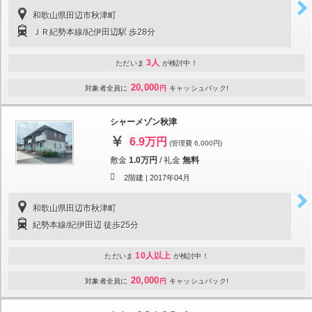
和歌山県田辺市秋津町
ＪＲ紀勢本線/紀伊田辺駅 歩28分
3人
ただいま
が検討中！
20,000
対象者全員に
円
キャッシュバック!
シャーメゾン秋津
6.9万円
(管理費 6,000円)
敷金
1.0万円
/
礼金
無料
2階建 |
2017年04月
和歌山県田辺市秋津町
紀勢本線/紀伊田辺 徒歩25分
10人以上
ただいま
が検討中！
20,000
対象者全員に
円
キャッシュバック!