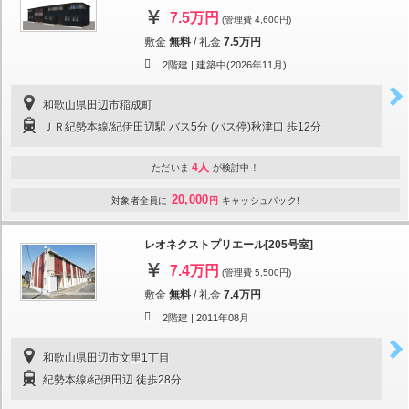
7.5万円
(管理費 4,600円)
敷金
無料
/
礼金
7.5万円
2階建 |
建築中(2026年11月)
和歌山県田辺市稲成町
ＪＲ紀勢本線/紀伊田辺駅 バス5分 (バス停)秋津口 歩12分
4人
ただいま
が検討中！
20,000
対象者全員に
円
キャッシュバック!
レオネクストプリエール[205号室]
7.4万円
(管理費 5,500円)
敷金
無料
/
礼金
7.4万円
2階建 |
2011年08月
和歌山県田辺市文里1丁目
紀勢本線/紀伊田辺 徒歩28分