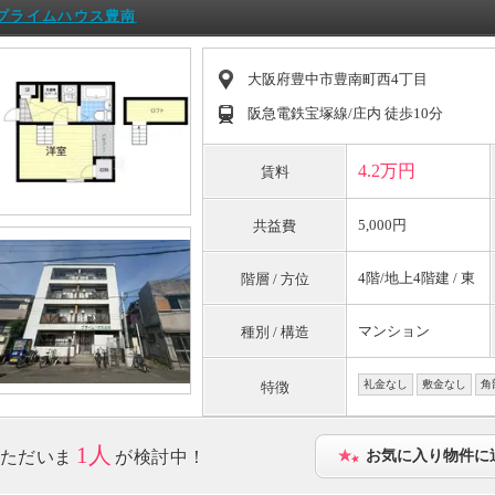
プライムハウス豊南
大阪府豊中市豊南町西4丁目
阪急電鉄宝塚線/庄内 徒歩10分
4.2万円
賃料
5,000円
共益費
4階/地上4階建 / 東
階層 / 方位
マンション
種別 / 構造
礼金なし
敷金なし
角
特徴
1人
ただいま
が検討中！
お気に入り物件に