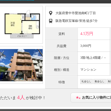
大阪府豊中市螢池南町2丁目
阪急電鉄宝塚線/蛍池 徒歩7分
4.5万円
賃料
3,000円
共益費
3階/地上4階建 / －
階層 / 方位
マンション
種別 / 構造
礼金なし
敷金なし
角
特徴
4人
ただいま
が検討中！
お気に入り物件に