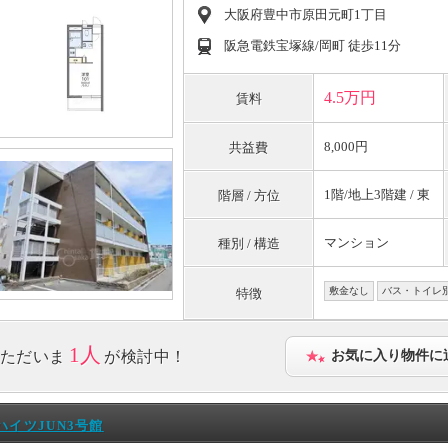
大阪府豊中市原田元町1丁目
阪急電鉄宝塚線/岡町 徒歩11分
4.5万円
賃料
8,000円
共益費
1階/地上3階建 / 東
階層 / 方位
マンション
種別 / 構造
敷金なし
バス・トイレ
特徴
1人
ただいま
が検討中！
お気に入り物件に
ハイツJUN3号館