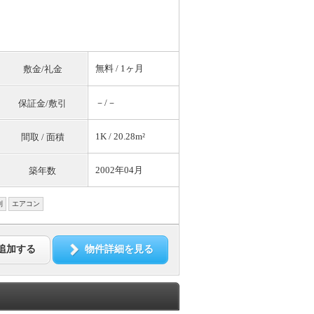
無料
/ 1ヶ月
敷金/礼金
－/－
保証金/敷引
1K / 20.28m²
間取 / 面積
2002年04月
築年数
別
エアコン
追加する
物件詳細を見る