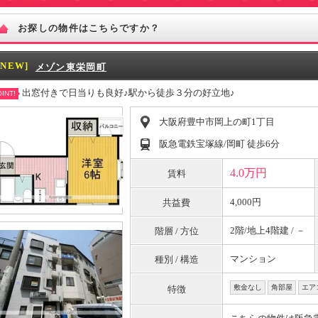
お探しの物件はこちらですか？
[NEW]
メゾン東栄岡町
出窓付きで日当りも良好♪駅から徒歩３分の好立地♪
INT!
大阪府豊中市岡上の町1丁目
阪急電鉄宝塚線/岡町 徒歩6分
4.0万円
賃料
4,000円
共益費
2階/地上4階建 / －
階層 / 方位
マンション
種別 / 構造
敷金なし
角部屋
エア
特徴