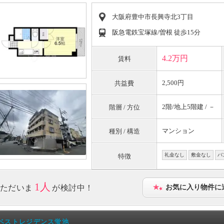
大阪府豊中市長興寺北3丁目
阪急電鉄宝塚線/曽根 徒歩15分
4.2万円
賃料
2,500円
共益費
2階/地上5階建 / －
階層 / 方位
マンション
種別 / 構造
礼金なし
敷金なし
バ
特徴
1人
ただいま
が検討中！
お気に入り物件に
ベストレジデンス蛍池