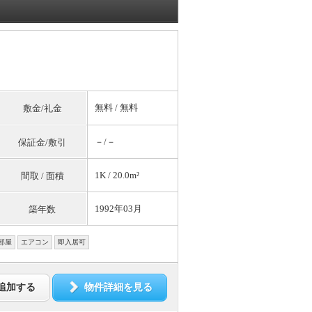
無料
/
無料
敷金/礼金
－/－
保証金/敷引
1K / 20.0m²
間取 / 面積
1992年03月
築年数
部屋
エアコン
即入居可
追加する
物件詳細を見る