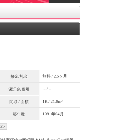
無料
/ 2.5ヶ月
敷金/礼金
－/－
保証金/敷引
1K / 21.0m²
間取 / 面積
1991年04月
築年数
コン