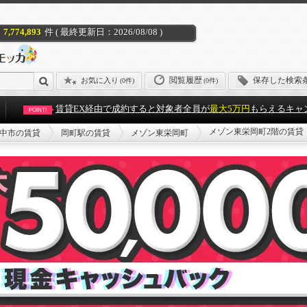
7,774,893
件 ( 最終更新日：2026/08/08 )
閲覧履歴
保存した検索
お気に入り
(
0件
)
(0件)
賃貸EX経由で成約すると対象者全員が
最大5万円
もらえるキャ
POINT!
メゾン東栄岡町2階の賃貸
中市の賃貸
岡町駅の賃貸
メゾン東栄岡町