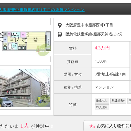
大阪府豊中市服部西町1丁目の賃貸マンション
大阪府豊中市服部西町1丁目
阪急電鉄宝塚線/服部天神 徒歩2分
4.3万円
賃料
4,000円
共益費
3階/地上4階建 / 南
階層 / 方位
マンション
種別 / 構造
敷金なし
駅徒歩5分
特徴
即入居可
1人
ただいま
が検討中！
お気に入り物件に