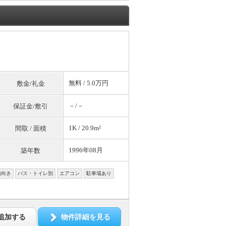
無料
/ 5.0万円
敷金/礼金
－/－
保証金/敷引
1K / 20.9m²
間取 / 面積
1996年08月
築年数
南向き
バス・トイレ別
エアコン
駐車場あり
追加する
物件詳細を見る