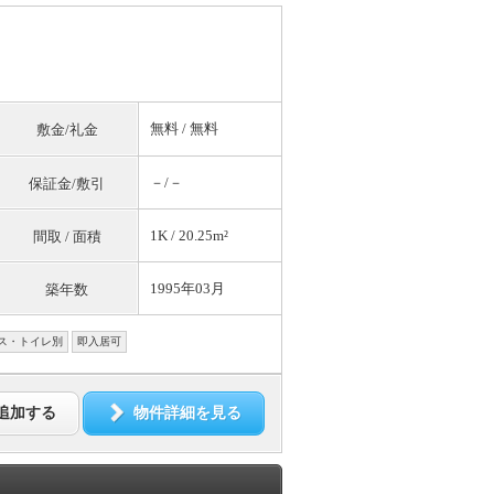
無料
/
無料
敷金/礼金
－/－
保証金/敷引
1K / 20.25m²
間取 / 面積
1995年03月
築年数
ス・トイレ別
即入居可
追加する
物件詳細を見る