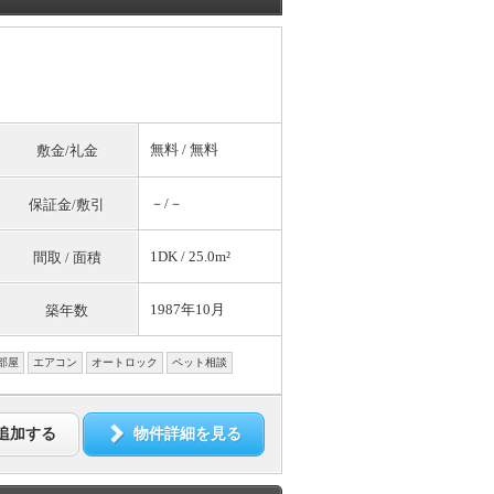
無料
/
無料
敷金/礼金
－/－
保証金/敷引
1DK / 25.0m²
間取 / 面積
1987年10月
築年数
部屋
エアコン
オートロック
ペット相談
追加する
物件詳細を見る