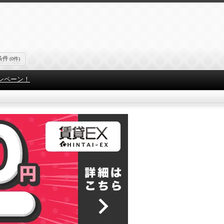
条件
(0件)
ンペーン！