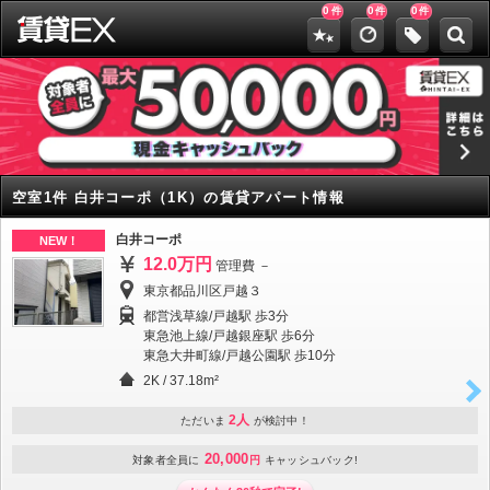
0
0
0
件
件
件
空室1件 白井コーポ（1K）の賃貸アパート情報
白井コーポ
NEW！
12.0万円
管理費 －
東京都品川区戸越３
都営浅草線/戸越駅 歩3分
東急池上線/戸越銀座駅 歩6分
東急大井町線/戸越公園駅 歩10分
2K
/
37.18m²
2人
ただいま
が検討中！
20,000
対象者全員に
円
キャッシュバック!