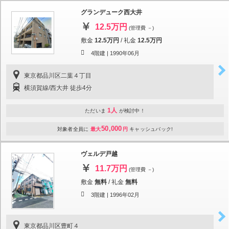
グランデューク西大井
12.5万円
(管理費 －)
敷金
12.5万円
/
礼金
12.5万円
4階建 |
1990年06月
東京都品川区二葉４丁目
横須賀線/西大井 徒歩4分
1人
ただいま
が検討中！
50,000
対象者全員に
最大
円
キャッシュバック!
ヴェルデ戸越
11.7万円
(管理費 －)
敷金
無料
/
礼金
無料
3階建 |
1996年02月
東京都品川区豊町４