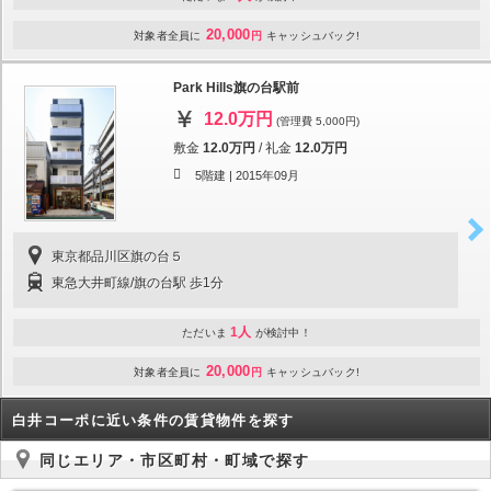
20,000
対象者全員に
円
キャッシュバック!
Park Hills旗の台駅前
12.0万円
(管理費 5,000円)
敷金
12.0万円
/
礼金
12.0万円
5階建 |
2015年09月
東京都品川区旗の台５
東急大井町線/旗の台駅 歩1分
1人
ただいま
が検討中！
20,000
対象者全員に
円
キャッシュバック!
白井コーポに近い条件の賃貸物件を探す
同じエリア・市区町村・町域で探す