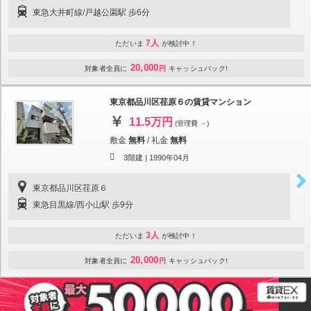
東急大井町線/戸越公園駅 歩6分
7人
ただいま
が検討中！
20,000
対象者全員に
円
キャッシュバック!
東京都品川区荏原６の賃貸マンション
11.5万円
(管理費 －)
敷金
無料
/
礼金
無料
3階建 |
1990年04月
東京都品川区荏原６
東急目黒線/西小山駅 歩9分
3人
ただいま
が検討中！
20,000
対象者全員に
円
キャッシュバック!