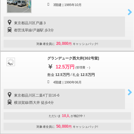
3階建 |
1985年10月
東京都品川区戸越３
都営浅草線/戸越駅 歩3分
20,000
対象者全員に
円
キャッシュバック!
グランデューク西大井[302号室]
12.5万円
(管理費 －)
敷金
12.5万円
/
礼金
12.5万円
4階建 |
1990年06月
東京都品川区二葉4丁目16-6
横須賀線/西大井 徒歩4分
10人
ただいま
が検討中！
50,000
対象者全員に
円
キャッシュバック!