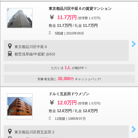
東京都品川区中延６の賃貸マンション
11.7万円
(管理費 1.0万円)
敷金
11.7万円
/
礼金
11.7万円
5階建 |
2010年09月
東京都品川区中延６
都営浅草線/中延駅 歩6分
1人
ただいま
が検討中！
20,000
対象者全員に
円
キャッシュバック!
ドルミ五反田ドウメゾン
12.0万円
(管理費 1.0万円)
敷金
12.0万円
/
礼金
12.0万円
11階建 |
1985年07月
東京都品川区西五反田２