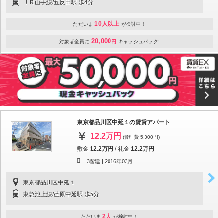
ＪＲ山手線/五反田駅 歩4分
10人以上
ただいま
が検討中！
20,000
対象者全員に
円
キャッシュバック!
東京都品川区中延１の賃貸アパート
12.2万円
(管理費 5,000円)
敷金
12.2万円
/
礼金
12.2万円
3階建 |
2016年03月
東京都品川区中延１
東急池上線/荏原中延駅 歩5分
2人
ただいま
が検討中！