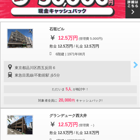
石垣ビル
12.5万円
(管理費 5,000円)
敷金
12.5万円
/
礼金
12.5万円
6階建 |
1971年08月
東京都品川区西五反田６
東急目黒線/不動前駅 歩5分
5人
ただいま
が検討中！
20,000
対象者全員に
円
キャッシュバック!
グランデューク西大井
12.5万円
(管理費 －)
敷金
12.5万円
/
礼金
12.5万円