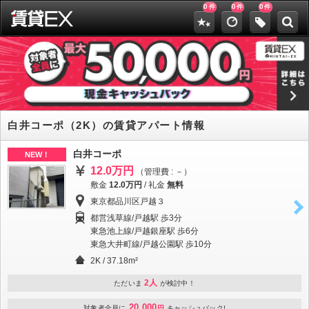
0
0
0
件
件
件
白井コーポ（2K）の賃貸アパート情報
白井コーポ
NEW！
12.0万円
（管理費 : －）
敷金
12.0万円
/
礼金
無料
東京都品川区戸越３
都営浅草線/戸越駅 歩3分
東急池上線/戸越銀座駅 歩6分
東急大井町線/戸越公園駅 歩10分
2K / 37.18m²
2人
ただいま
が検討中！
20,000
対象者全員に
円
キャッシュバック!