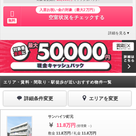
入居お祝い金の対象（最大2万円）
空室状況をチェックする
無料
詳細を見る▼
エリア・賃料・間取り・駅徒歩が近いおすすめ物件一覧
詳細条件変更
エリアを変更
サンハイツ釘元
11.8万円
(管理費 －)
敷金
11.8万円
/
礼金
11.8万円