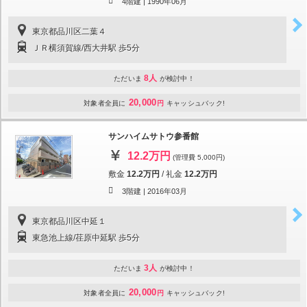
4階建 |
1990年06月
東京都品川区二葉４
ＪＲ横須賀線/西大井駅 歩5分
8人
ただいま
が検討中！
20,000
対象者全員に
円
キャッシュバック!
サンハイムサトウ参番館
12.2万円
(管理費 5,000円)
敷金
12.2万円
/
礼金
12.2万円
3階建 |
2016年03月
東京都品川区中延１
東急池上線/荏原中延駅 歩5分
3人
ただいま
が検討中！
20,000
対象者全員に
円
キャッシュバック!