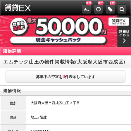
0
0
0
件
件
件
建物詳細
エムテック山王の物件掲載情報(大阪府大阪市西成区)
0
募集中の空室を
件表示しています
建物情報
大阪府大阪市西成区山王３丁目
住所
地上7階建
階建