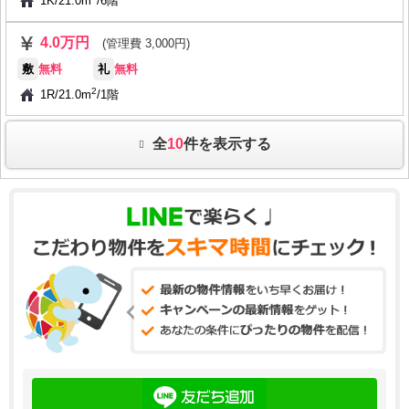
1K
/
21.0m
/
6階
4.0万円
(管理費 3,000円)
敷
無料
礼
無料
2
1R
/
21.0m
/
1階
全
10
件を表示する