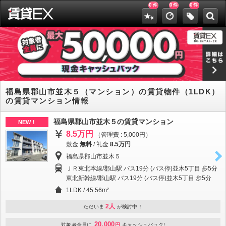
0
0
0
件
件
件
福島県郡山市並木５（マンション）の賃貸物件（1LDK）
の賃貸マンション情報
福島県郡山市並木５の賃貸マンション
NEW！
8.5万円
（管理費 : 5,000円）
敷金
無料
/
礼金
8.5万円
福島県郡山市並木５
ＪＲ東北本線/郡山駅 バス19分 (バス停)並木5丁目 歩5分
東北新幹線/郡山駅 バス19分 (バス停)並木5丁目 歩5分
1LDK / 45.56m²
2人
ただいま
が検討中！
20,000
対象者全員に
円
キャッシュバック!