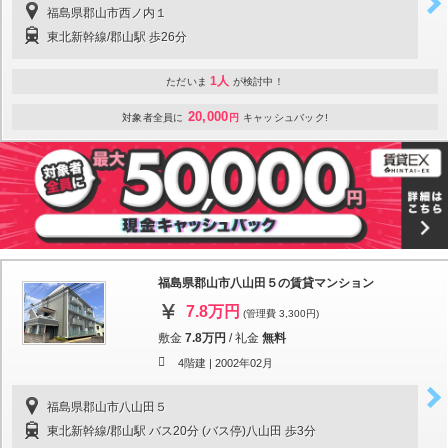
福島県郡山市西ノ内１
東北新幹線/郡山駅 歩26分
1人
ただいま
が検討中！
20,000
対象者全員に
円
キャッシュバック!
福島県郡山市八山田５の賃貸マンション
7.8万円
(管理費 3,300円)
敷金
7.8万円
/
礼金
無料
4階建 |
2002年02月
福島県郡山市八山田５
東北新幹線/郡山駅 バス20分 (バス停)八山田 歩3分