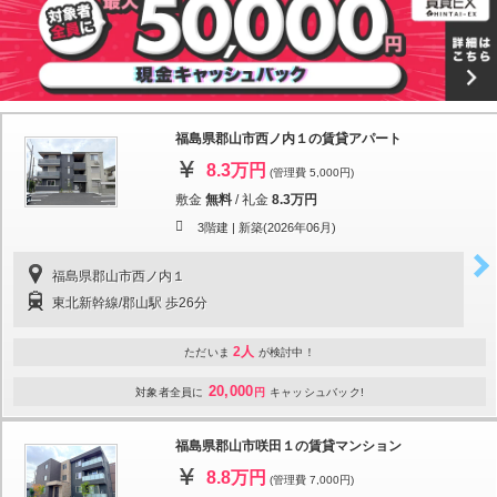
福島県郡山市西ノ内１の賃貸アパート
8.3万円
(管理費 5,000円)
敷金
無料
/
礼金
8.3万円
3階建 |
新築(2026年06月)
福島県郡山市西ノ内１
東北新幹線/郡山駅 歩26分
2人
ただいま
が検討中！
20,000
対象者全員に
円
キャッシュバック!
福島県郡山市咲田１の賃貸マンション
8.8万円
(管理費 7,000円)