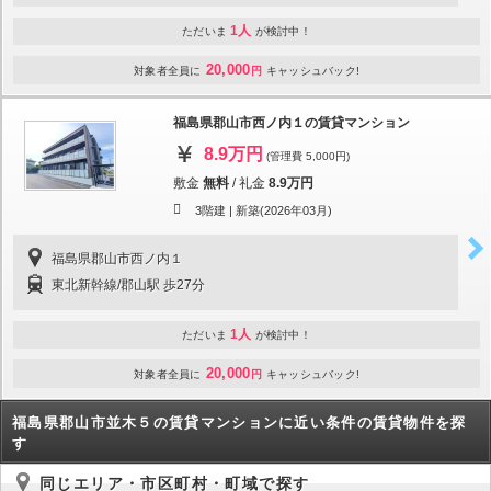
1人
ただいま
が検討中！
20,000
対象者全員に
円
キャッシュバック!
福島県郡山市西ノ内１の賃貸マンション
8.9万円
(管理費 5,000円)
敷金
無料
/
礼金
8.9万円
3階建 |
新築(2026年03月)
福島県郡山市西ノ内１
東北新幹線/郡山駅 歩27分
1人
ただいま
が検討中！
20,000
対象者全員に
円
キャッシュバック!
福島県郡山市並木５の賃貸マンションに近い条件の賃貸物件を探
す
同じエリア・市区町村・町域で探す