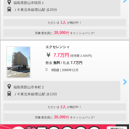
福島県郡山市咲田１
ＪＲ東北本線/郡山駅 歩20分
1人
ただいま
が検討中！
20,000
対象者全員に
円
キャッシュバック!
エクセレンシィ
7.7万円
(管理費 2,500円)
敷金
無料
/
礼金
7.7万円
8階建 |
2006年12月
福島県郡山市本町２
ＪＲ東北本線/郡山駅 歩13分
2人
ただいま
が検討中！
20,000
対象者全員に
円
キャッシュバック!