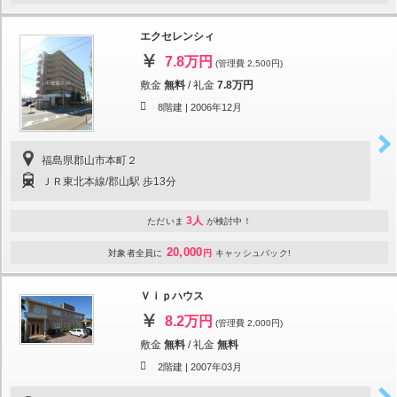
エクセレンシィ
7.8万円
(管理費 2,500円)
敷金
無料
/
礼金
7.8万円
8階建 |
2006年12月
福島県郡山市本町２
ＪＲ東北本線/郡山駅 歩13分
3人
ただいま
が検討中！
20,000
対象者全員に
円
キャッシュバック!
Ｖｉｐハウス
8.2万円
(管理費 2,000円)
敷金
無料
/
礼金
無料
2階建 |
2007年03月