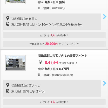
敷金
無料
/
礼金
無料
3階建 |
2022年05月
福島県郡山市咲田１
東北新幹線/郡山駅 バス10分 (バス停)第二中学校 歩9分
1人
ただいま
が検討中！
20,000
対象者全員に
円
キャッシュバック!
福島県郡山市西ノ内１の賃貸アパート
8.4万円
(管理費 5,000円)
敷金
無料
/
礼金
8.4万円
3階建 |
新築(2026年06月)
福島県郡山市西ノ内１
東北新幹線/郡山駅 歩26分
1人
ただいま
が検討中！