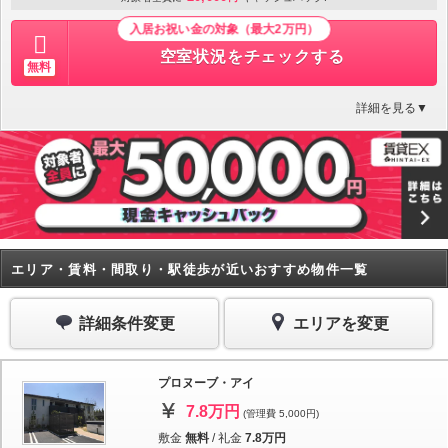
入居お祝い金の対象（最大2万円）
空室状況をチェックする
無料
詳細を見る▼
エリア・賃料・間取り・駅徒歩が近いおすすめ物件一覧
詳細条件変更
エリアを変更
プロヌーブ・アイ
7.8万円
(管理費 5,000円)
敷金
無料
/
礼金
7.8万円