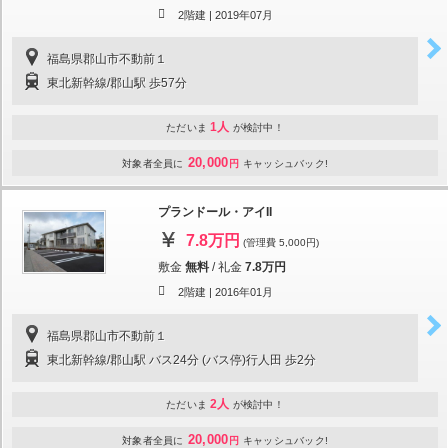
2階建 |
2019年07月
福島県郡山市不動前１
東北新幹線/郡山駅 歩57分
1人
ただいま
が検討中！
20,000
対象者全員に
円
キャッシュバック!
プランドール・アイII
7.8万円
(管理費 5,000円)
敷金
無料
/
礼金
7.8万円
2階建 |
2016年01月
福島県郡山市不動前１
東北新幹線/郡山駅 バス24分 (バス停)行人田 歩2分
2人
ただいま
が検討中！
20,000
対象者全員に
円
キャッシュバック!