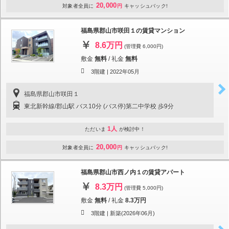
20,000
対象者全員に
円
キャッシュバック!
福島県郡山市咲田１の賃貸マンション
8.6万円
(管理費 6,000円)
敷金
無料
/
礼金
無料
3階建 |
2022年05月
福島県郡山市咲田１
東北新幹線/郡山駅 バス10分 (バス停)第二中学校 歩9分
1人
ただいま
が検討中！
20,000
対象者全員に
円
キャッシュバック!
福島県郡山市西ノ内１の賃貸アパート
8.3万円
(管理費 5,000円)
敷金
無料
/
礼金
8.3万円
3階建 |
新築(2026年06月)