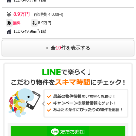
1LDK
/
40.77m
/
1階
8.9万円
(管理費 4,000円)
敷
無料
礼
8.9万円
2
1LDK
/
49.96m
/
1階
全
10
件を表示する