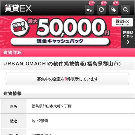
0
0
0
件
件
件
建物詳細
URBAN OMACHIの物件掲載情報(福島県郡山市)
0
募集中の空室を
件表示しています
建物情報
福島県郡山市大町２丁目
住所
地上2階建
階建