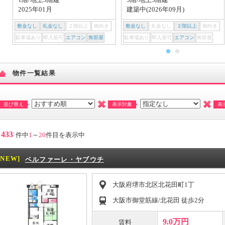
2025年01月
建築中(2026年09月)
敷金なし
礼金なし
２階以上
南向き
敷金なし
礼金なし
２階以上
南向き
駐車場あり
即入居可
エアコン
角部屋
駐車場あり
即入居可
エアコン
角部屋
物件一覧結果
並び替え
表示対象
表
433
件中
1
～
20
件目を表示中
[NEW]
ベルファーレ・ヤブウチ
大阪府堺市北区北花田町1丁
大阪市御堂筋線/北花田 徒歩2分
9.0万円
賃料