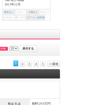
2013年12月
建築中(2026年09月)
敷金なし
礼金なし
２階以上
南向き
敷金なし
礼金なし
２階以上
南向き
駐車場あり
即入居可
エアコン
角部屋
駐車場あり
即入居可
エアコン
角部屋
示件数
1
2
3
4
5
>>最後
無料
/20.0万円
敷金/礼金