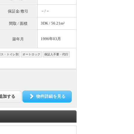
－/－
保証金/敷引
3DK / 56.21m²
間取 / 面積
1996年03月
築年月
バス・トイレ別
オートロック
保証人不要・代行
追加する
物件詳細を見る