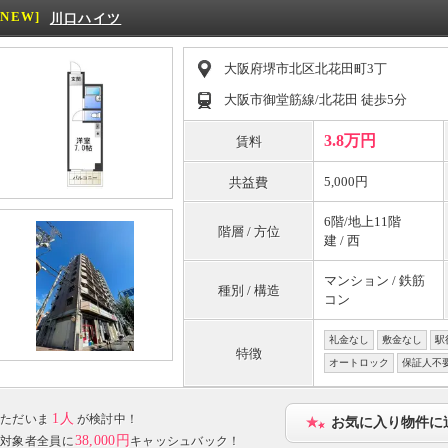
[NEW]
川口ハイツ
大阪府堺市北区北花田町3丁
大阪市御堂筋線/北花田 徒歩5分
3.8万円
賃料
5,000円
共益費
6階/地上11階
階層 / 方位
建 / 西
マンション / 鉄筋
種別 / 構造
コン
礼金なし
敷金なし
駅
特徴
オートロック
保証人不
1人
ただいま
が検討中！
お気に入り物件に
38,000円
対象者全員に
キャッシュバック！