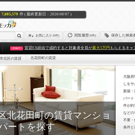
7,685,579
件 ( 最終更新日：2026/08/07 )
閲覧履歴
保存した検索
お気に入り
(
0件
)
(0件)
賃貸EX経由で成約すると対象者全員が
最大5万円
もらえるキャ
POINT!
北花田町の賃貸
市北区の賃貸
大阪府
しをサ
新築・
パート
件が約
区北花田町の賃貸マンショ
などの
不要・
パートを探す
条件と