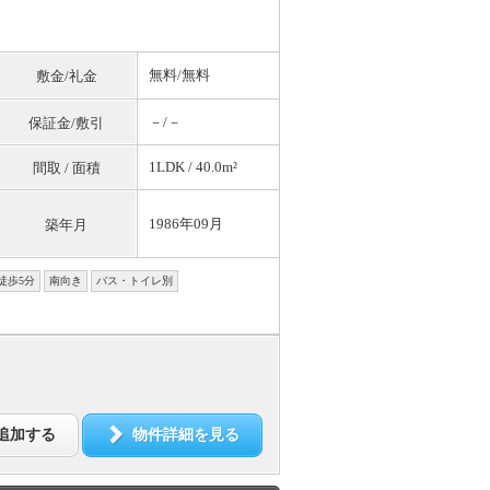
無料
/
無料
敷金/礼金
－/－
保証金/敷引
1LDK / 40.0m²
間取 / 面積
1986年09月
築年月
徒歩5分
南向き
バス・トイレ別
追加する
物件詳細を見る