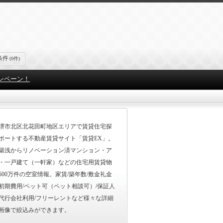
条件
(0件)
ンペーン！
堺市北区北花田町地区エリアで賃貸住宅探
ポートする不動産賃貸サイト「賃貸EX」。
築浅からリノベーション済マンション・ア
・一戸建て（一軒家）などの住宅用賃貸物
500万件の空室情報。家賃/築年数/敷金礼金
初期費用/ペット可（ペット相談可）/保証人
代行会社利用/フリーレントなど様々な詳細
画像で絞込みができます。