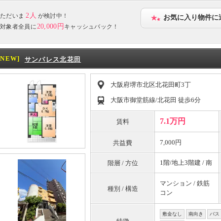
2人
ただいま
が検討中！
お気に入り物件に
20,000円
対象者全員に
キャッシュバック！
[NEW]
サンパレス北花田
大阪府堺市北区北花田町3丁
大阪市御堂筋線/北花田 徒歩6分
7.1万円
賃料
7,000円
共益費
1階/地上3階建 / 南
階層 / 方位
マンション / 鉄筋
種別 / 構造
コン
敷金なし
南向き
バス