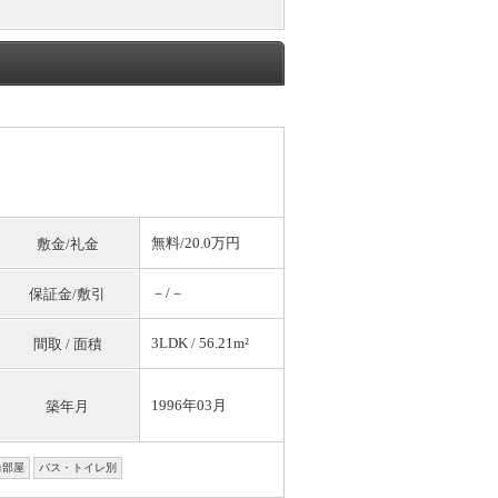
無料
/20.0万円
敷金/礼金
－/－
保証金/敷引
3LDK / 56.21m²
間取 / 面積
1996年03月
築年月
角部屋
バス・トイレ別