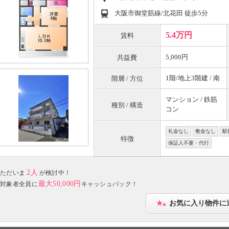
大阪市御堂筋線/北花田 徒歩5分
5.4万円
賃料
5,000円
共益費
1階/地上3階建 / 南
階層 / 方位
マンション / 鉄筋
種別 / 構造
コン
礼金なし
敷金なし
駅
特徴
保証人不要・代行
2人
ただいま
が検討中！
最大50,000円
対象者全員に
キャッシュバック！
お気に入り物件に