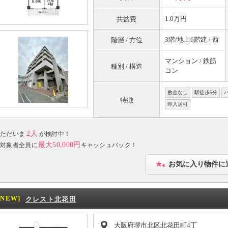
1.0万円
共益費
3階/地上6階建 / 西
階層 / 方位
マンション / 鉄筋
種別 / 構造
コン
敷金なし
駅徒歩5分
特徴
即入居可
2人
ただいま
が検討中！
最大50,000円
対象者全員に
キャッシュバック！
お気に入り物件に
[NEW]
クレスト北花田
大阪府堺市北区北花田町4丁