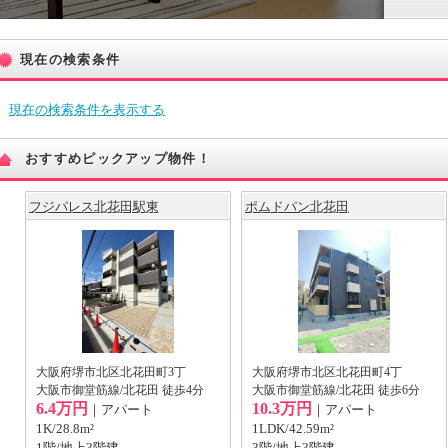
現在の検索条件
現在の検索条件を表示する
おすすめピックアップ物件！
フジパレス北花田駅東
ポムドパン北花田
大阪府堺市北区北花田町3丁
大阪府堺市北区北花田町4丁
大阪市御堂筋線/北花田 徒歩4分
大阪市御堂筋線/北花田 徒歩6分
6.4万円
10.3万円
｜アパート
｜アパート
1K/28.8m²
1LDK/42.59m²
1階/地上3階建
3階/地上3階建