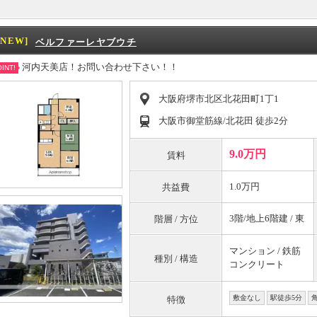
[NEW]
ベルファーレヤブウチ
河内天美店！お問い合わせ下さい！！
INT!
大阪府堺市北区北花田町1丁1
大阪市御堂筋線/北花田 徒歩2分
9.0万円
賃料
1.0万円
共益費
3階/地上6階建 / 東
階層 / 方位
マンション / 鉄筋
種別 / 構造
コンクリート
敷金なし
駅徒歩5分
特徴