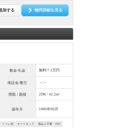
追加する
物件詳細を見る
無料
/7.1万円
敷金/礼金
－/－
保証金/敷引
2DK / 42.2m²
間取 / 面積
1986年09月
築年月
・トイレ別
オートロック
保証人不要・代行