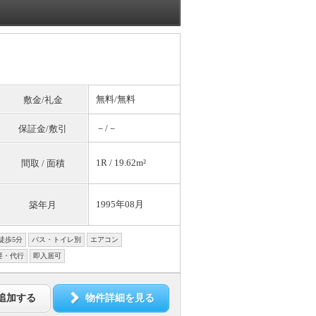
無料
/
無料
敷金/礼金
－/－
保証金/敷引
1R / 19.62m²
間取 / 面積
1995年08月
築年月
徒歩5分
バス・トイレ別
エアコン
要・代行
即入居可
追加する
物件詳細を見る