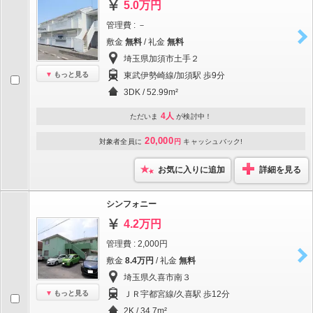
5.0万円
管理費 : －
敷金
無料
/ 礼金
無料
埼玉県加須市土手２
もっと見る
東武伊勢崎線/加須駅 歩9分
3DK / 52.99m²
4人
ただいま
が検討中！
20,000
対象者全員に
円
キャッシュバック!
お気に入りに追加
詳細を見る
シンフォニー
4.2万円
管理費 : 2,000円
敷金
8.4万円
/ 礼金
無料
埼玉県久喜市南３
もっと見る
ＪＲ宇都宮線/久喜駅 歩12分
2K / 34.7m²