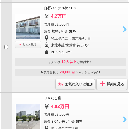
白石ハイツＢ棟 / 102
4.2万円
管理費 : 2,000円
敷金
無料
/ 礼金
無料
埼玉県久喜市西大輪4丁目
もっと見る
東北本線/東鷲宮 徒歩9分
2DK / 39.7m²
10人以上
ただいま
が検討中！
20,000
対象者全員に
円
キャッシュバック!
お気に入りに追加
詳細を見る
ＵＲわし宮
4.02万円
管理費 : 3,900円
敷金
8.04万円
/ 礼金
無料
埼玉県久喜市上内