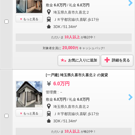
敷金
6.0万円
/ 礼金
6.0万円
埼玉県久喜市久喜北２
もっと見る
ＪＲ宇都宮線/久喜駅 歩17分
3DK / 51.34m²
10人以上
ただいま
が検討中！
20,000
対象者全員に
円
キャッシュバック!
お気に入りに追加
詳細を見る
[一戸建] 埼玉県久喜市久喜北２ の賃貸
6.0万円
管理費 : －
敷金
6.0万円
/ 礼金
6.0万円
埼玉県久喜市久喜北２
もっと見る
ＪＲ宇都宮線/久喜駅 歩17分
3DK / 51.34m²
10人以上
ただいま
が検討中！