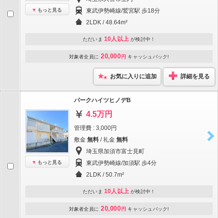
もっと見る
東武伊勢崎線/鷲宮駅 歩18分
2LDK / 48.64m²
10人以上
ただいま
が検討中！
20,000
対象者全員に
円
キャッシュバック!
お気に入りに追加
詳細を見る
パークハイツヒノデB
4.5万円
管理費 : 3,000円
敷金
無料
/ 礼金
無料
埼玉県加須市富士見町
もっと見る
東武伊勢崎線/加須駅 歩4分
2LDK / 50.7m²
10人以上
ただいま
が検討中！
20,000
対象者全員に
円
キャッシュバック!