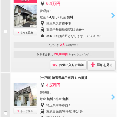
NEW！
6.4万円
管理費 : －
敷金
6.4万円
/ 礼金
無料
埼玉県久喜市中妻
東武伊勢崎線/鷲宮駅 歩9分
もっと見る
3SK ※Sは納戸となります。 / 87.31m²
2人
ただいま
が検討中！
20,000
対象者全員に
円
キャッシュバック!
お気に入りに追加
詳細を見る
[一戸建] 埼玉県幸手市西１ の賃貸
4.5万円
管理費 : －
敷金
無料
/ 礼金
無料
埼玉県幸手市西１
もっと見る
東武日光線/幸手駅 歩14分