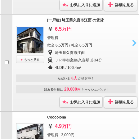
お気に入りに追加
詳細を見る
[一戸建] 埼玉県久喜市江面 の賃貸
6.5万円
管理費 : －
敷金
6.5万円
/ 礼金
6.5万円
埼玉県久喜市江面
もっと見る
ＪＲ宇都宮線/久喜駅 歩34分
4LDK / 106.4m²
8人
ただいま
が検討中！
20,000
対象者全員に
円
キャッシュバック!
お気に入りに追加
詳細を見る
Coccolona
4.9万円
管理費 : 3,000円