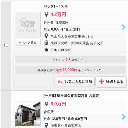
パラグレイスⅢ
4.2万円
管理費 : 2,000円
敷金
6.0万円
/ 礼金
無料
埼玉県久喜市鷲宮中央1丁目
もっと見る
東武伊勢崎・大師線/鷲宮 徒歩6分
2DK / 39.6m²
1人
ただいま
が検討中！
42,000
対象者全員に
最大
円
キャッシュバック!
お気に入りに追加
詳細を見る
[一戸建] 埼玉県久喜市鷲宮５ の賃貸
6.0万円
管理費 : －
敷金
12.0万円
/ 礼金
6.0万円
埼玉県久喜市鷲宮５