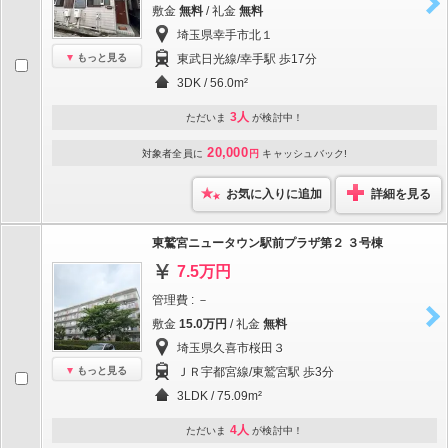
敷金
無料
/ 礼金
無料
埼玉県幸手市北１
もっと見る
東武日光線/幸手駅 歩17分
3DK / 56.0m²
3人
ただいま
が検討中！
20,000
対象者全員に
円
キャッシュバック!
お気に入りに追加
詳細を見る
東鷲宮ニュータウン駅前プラザ第２ ３号棟
7.5万円
管理費 : －
敷金
15.0万円
/ 礼金
無料
埼玉県久喜市桜田３
もっと見る
ＪＲ宇都宮線/東鷲宮駅 歩3分
3LDK / 75.09m²
4人
ただいま
が検討中！