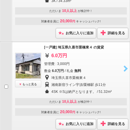
3K / 34.33m²
10人以上
ただいま
が検討中！
20,000
対象者全員に
円
キャッシュバック!
お気に入りに追加
詳細を見る
[一戸建] 埼玉県久喜市栗橋東４ の賃貸
6.0万円
管理費 : 3,000円
敷金
6.0万円
/ 礼金
無料
埼玉県久喜市栗橋東４
もっと見る
湘南新宿ライン宇須/栗橋駅 歩11分
4SK ※Sは納戸となります。 / 51.32m²
10人以上
ただいま
が検討中！
20,000
対象者全員に
円
キャッシュバック!
お気に入りに追加
詳細を見る