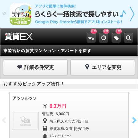
0
0
0
件
件
件
東鷲宮駅の賃貸マンション・アパートを探す
詳細条件変更
エリアを変更
おすすめピックアップ物件！
アッソルッソ
セ
6.3万円
管理費 : 6,000円
埼玉県久喜市吉羽2丁目
東北本線/久喜 徒歩11分
1K / 22.05m²