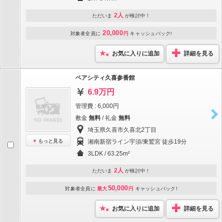
2人
ただいま
が検討中！
20,000
対象者全員に
円
キャッシュバック!
お気に入りに追加
詳細を見る
ペアシティ久喜参番館
6.9万円
管理費 : 6,000円
敷金
無料
/ 礼金
無料
埼玉県久喜市久喜北2丁目
もっと見る
湘南新宿ライン宇須/東鷲宮 徒歩19分
3LDK / 63.25m²
2人
ただいま
が検討中！
50,000
対象者全員に
最大
円
キャッシュバック!
お気に入りに追加
詳細を見る