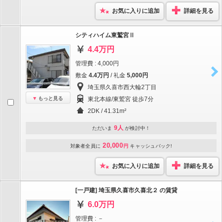
お気に入りに追加
詳細を見る
シティハイム東鷲宮Ⅱ
4.4万円
管理費 : 4,000円
敷金
4.4万円
/ 礼金
5,000円
埼玉県久喜市西大輪2丁目
もっと見る
東北本線/東鷲宮 徒歩7分
2DK / 41.31m²
9人
ただいま
が検討中！
20,000
対象者全員に
円
キャッシュバック!
お気に入りに追加
詳細を見る
[一戸建] 埼玉県久喜市久喜北２ の賃貸
6.0万円
管理費 : －