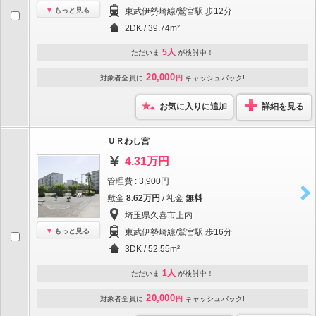
もっと見る
東武伊勢崎線/鷲宮駅 歩12分
2DK / 39.74m²
5人
ただいま
が検討中！
20,000
対象者全員に
円
キャッシュバック!
お気に入りに追加
詳細を見る
ＵＲわし宮
4.31万円
管理費 : 3,900円
敷金
8.62万円
/ 礼金
無料
埼玉県久喜市上内
もっと見る
東武伊勢崎線/鷲宮駅 歩16分
3DK / 52.55m²
1人
ただいま
が検討中！
20,000
対象者全員に
円
キャッシュバック!