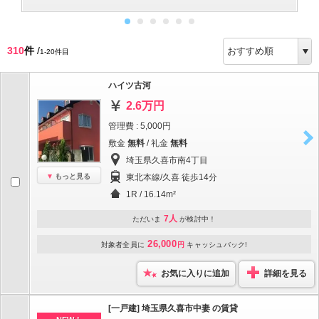
310
件
/
1-20件目
ハイツ古河
2.6万円
管理費 : 5,000円
敷金
無料
/ 礼金
無料
埼玉県久喜市南4丁目
もっと見る
東北本線/久喜 徒歩14分
1R / 16.14m²
7人
ただいま
が検討中！
26,000
対象者全員に
円
キャッシュバック!
お気に入りに追加
詳細を見る
[一戸建] 埼玉県久喜市中妻 の賃貸