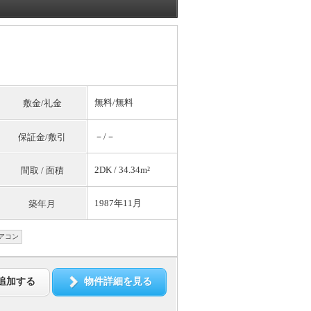
無料
/
無料
敷金/礼金
－/－
保証金/敷引
2DK / 34.34m²
間取 / 面積
1987年11月
築年月
アコン
追加する
物件詳細を見る