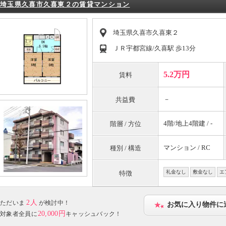
埼玉県久喜市久喜東２の賃貸マンション
埼玉県久喜市久喜東２
ＪＲ宇都宮線/久喜駅 歩13分
5.2万円
賃料
－
共益費
4階/地上4階建 / -
階層 / 方位
マンション / RC
種別 / 構造
礼金なし
敷金なし
エ
特徴
2人
ただいま
が検討中！
お気に入り物件に
20,000円
対象者全員に
キャッシュバック！