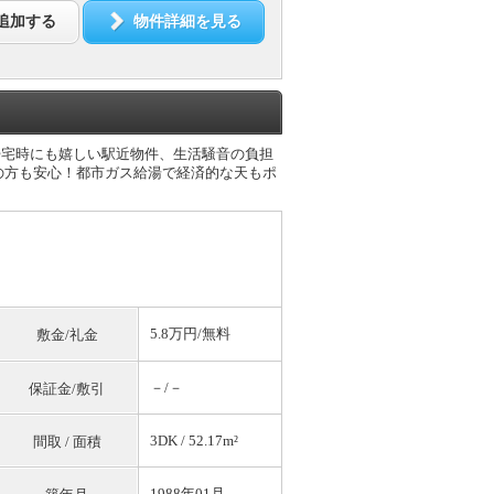
追加する
物件詳細を見る
帰宅時にも嬉しい駅近物件、生活騒音の負担
の方も安心！都市ガス給湯で経済的な天もポ
5.8万円/
無料
敷金/礼金
－/－
保証金/敷引
3DK / 52.17m²
間取 / 面積
1988年01月