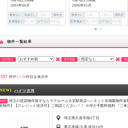
2003年06月
2006年03月
敷金なし
礼金なし
２階以上
南向き
敷金なし
礼金なし
２階以上
南向き
駐車場あり
即入居可
エアコン
角部屋
駐車場あり
即入居可
エアコン
角部屋
物件一覧結果
並び替え
表示対象
表
557
件中
1
～
20
件目を表示中
[NEW]
ハイツ古河
埼玉の賃貸物件探すならラテルーム大宮駅前店へ♪ ネット非掲載物件多
INT!
安物件】【クレジット決済可】ご相談ください！！ ※仲介手数料無料 『ご
埼玉県久喜市南4丁目
東北本線/久喜 徒歩14分