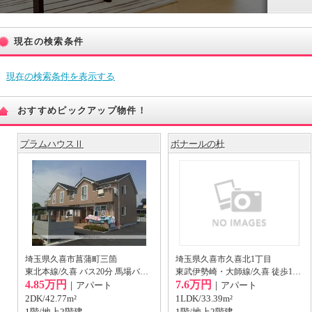
現在の検索条件
現在の検索条件を表示する
おすすめピックアップ物件！
プラムハウスⅡ
ボナールの杜
埼玉県久喜市菖蒲町三箇
埼玉県久喜市久喜北1丁目
東北本線/久喜 バス20分 馬場バス停から徒歩16分
東武伊勢崎・大師線/久喜 徒歩10分
4.85万円
7.6万円
｜アパート
｜アパート
2DK/42.77m²
1LDK/33.39m²
1階/地上2階建
1階/地上2階建