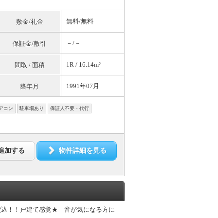
無料
/
無料
敷金/礼金
－/－
保証金/敷引
1R / 16.14m²
間取 / 面積
1991年07月
築年月
アコン
駐車場あり
保証人不要・代行
追加する
物件詳細を見る
費込！！戸建て感覚★ 音が気になる方に