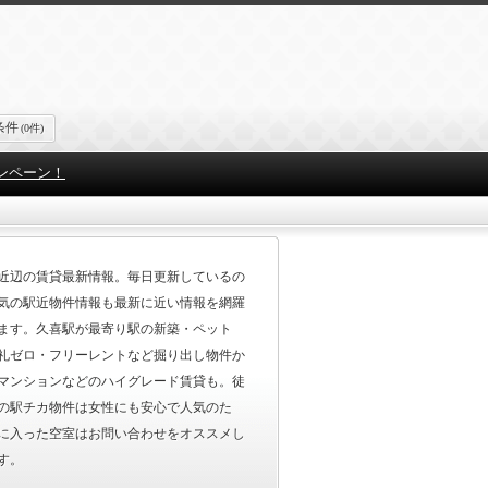
条件
(0件)
ンペーン！
近辺の賃貸最新情報。毎日更新しているの
気の駅近物件情報も最新に近い情報を網羅
ます。久喜駅が最寄り駅の新築・ペット
礼ゼロ・フリーレントなど掘り出し物件か
マンションなどのハイグレード賃貸も。徒
の駅チカ物件は女性にも安心で人気のた
に入った空室はお問い合わせをオススメし
す。