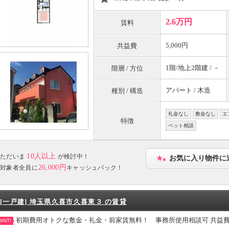
2.6万円
賃料
5,000円
共益費
1階/地上2階建 / －
階層 / 方位
アパート / 木造
種別 / 構造
礼金なし
敷金なし
エ
特徴
ペット相談
10人以上
ただいま
が検討中！
お気に入り物件に
26,000円
対象者全員に
キャッシュバック！
[一戸建] 埼玉県久喜市久喜東３ の賃貸
初期費用オトクな敷金・礼金・前家賃無料！ 事務所使用相談可 共益
INT!