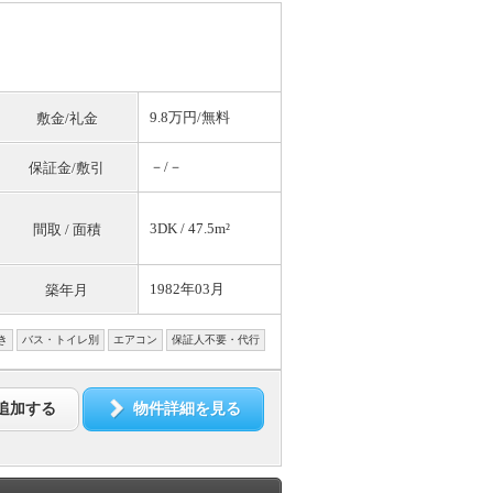
9.8万円/
無料
敷金/礼金
－/－
保証金/敷引
3DK / 47.5m²
間取 / 面積
1982年03月
築年月
き
バス・トイレ別
エアコン
保証人不要・代行
追加する
物件詳細を見る