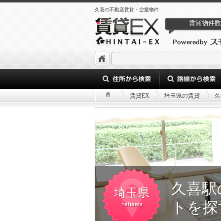
久喜の不動産賃貸・空室物件
賃貸物件数
賃貸EX
埼玉県の賃貸
久
久喜駅
埼玉県
トを探
Saitama