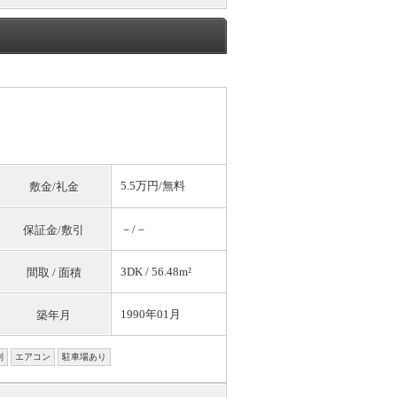
5.5万円/
無料
敷金/礼金
－/－
保証金/敷引
3DK / 56.48m²
間取 / 面積
1990年01月
築年月
別
エアコン
駐車場あり