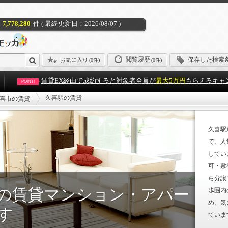
7,778,280
件 ( 最終更新日：2026/08/07 )
閲覧履歴
保存した検索
お気に入り
(
0件
)
(0件)
賃貸EX経由で成約すると対象者全員が
最大5万円
もらえるキャ
POINT!
久喜駅の賃貸
喜市の賃貸
久喜駅
で、人
してい
可・敷
ら分譲
の賃貸マンション・アパー
歩圏内
め、気
す
ていま