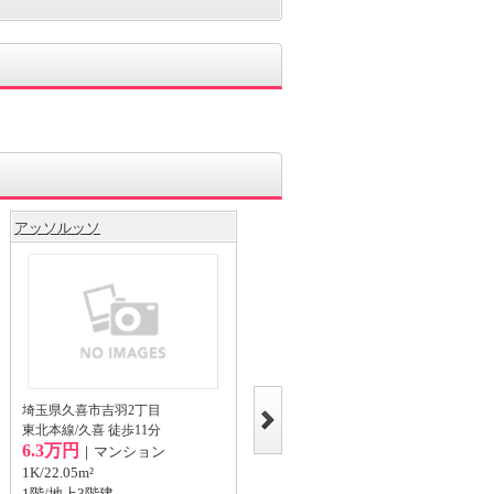
アッソルッソ
ソラティーオ
埼玉県久喜市吉羽2丁目
埼玉県久喜市本町5丁目
東北本線/久喜 徒歩11分
東北本線/久喜 徒歩20分
6.3万円
6.7万円
｜マンション
｜アパート
1K/22.05m²
1LDK/47.54m²
1階/地上3階建
2階/地上2階建