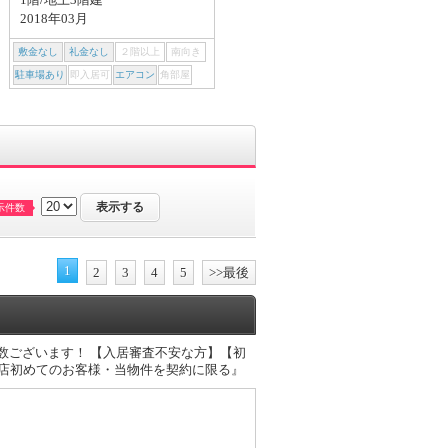
2018年03月
2005年09月
敷金なし
礼金なし
２階以上
南向き
敷金なし
礼金なし
２階以上
南向き
駐車場あり
即入居可
エアコン
角部屋
駐車場あり
即入居可
エアコン
角部屋
示件数
1
2
3
4
5
>>最後
数ございます！ 【入居審査不安な方】【初
来店初めてのお客様・当物件を契約に限る』