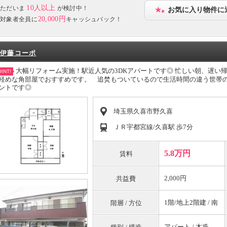
10人以上
ただいま
が検討中！
お気に入り物件に
20,000円
対象者全員に
キャッシュバック！
伊藤コーポ
大幅リフォーム実施！駅近人気の3DKアパートです◎ 忙しい朝、遅い
INT!
軽めな角部屋でおすすめです。 追焚もついているので生活時間の違う世帯
ントです◎
埼玉県久喜市野久喜
ＪＲ宇都宮線/久喜駅 歩7分
5.8万円
賃料
2,000円
共益費
1階/地上2階建 / 南
階層 / 方位
アパート / 木造