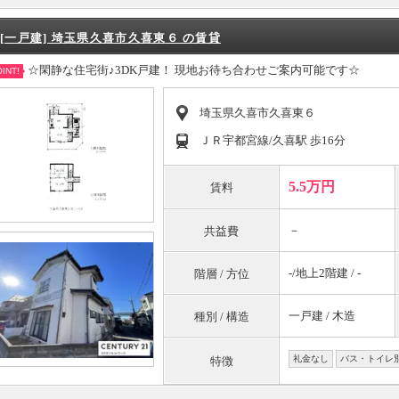
[一戸建] 埼玉県久喜市久喜東６ の賃貸
☆閑静な住宅街♪3DK戸建！ 現地お待ち合わせご案内可能です☆
INT!
埼玉県久喜市久喜東６
ＪＲ宇都宮線/久喜駅 歩16分
5.5万円
賃料
－
共益費
-/地上2階建 / -
階層 / 方位
一戸建 / 木造
種別 / 構造
礼金なし
バス・トイレ
特徴