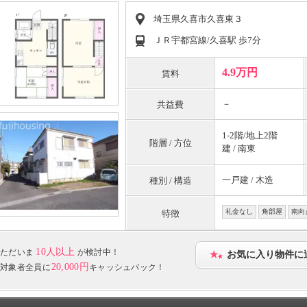
埼玉県久喜市久喜東３
ＪＲ宇都宮線/久喜駅 歩7分
4.9万円
賃料
－
共益費
1-2階/地上2階
階層 / 方位
建 / 南東
一戸建 / 木造
種別 / 構造
礼金なし
角部屋
南向
特徴
10人以上
ただいま
が検討中！
お気に入り物件に
20,000円
対象者全員に
キャッシュバック！