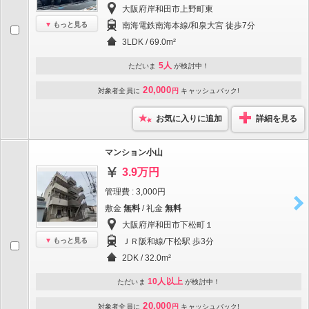
大阪府岸和田市上野町東
もっと見る
南海電鉄南海本線/和泉大宮 徒歩7分
3LDK / 69.0m²
5人
ただいま
が検討中！
20,000
対象者全員に
円
キャッシュバック!
お気に入りに追加
詳細を見る
マンション小山
3.9万円
管理費 : 3,000円
敷金
無料
/ 礼金
無料
大阪府岸和田市下松町１
もっと見る
ＪＲ阪和線/下松駅 歩3分
2DK / 32.0m²
10人以上
ただいま
が検討中！
20,000
対象者全員に
円
キャッシュバック!