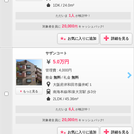
1DK / 24.0m²
1人
ただいま
が検討中！
20,000
対象者全員に
円
キャッシュバック!
お気に入りに追加
詳細を見る
サザンコート
5.0万円
管理費 : 4,000円
敷金
無料
/ 礼金
無料
大阪府岸和田市藤井町１
もっと見る
南海本線/和泉大宮駅 歩3分
2LDK / 45.36m²
6人
ただいま
が検討中！
20,000
対象者全員に
円
キャッシュバック!
お気に入りに追加
詳細を見る