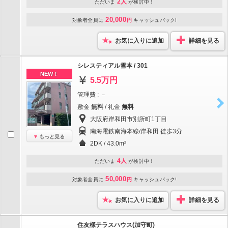
2人
ただいま
が検討中！
20,000
対象者全員に
円
キャッシュバック!
お気に入りに追加
詳細を見る
シレスティアル雪本 / 301
NEW！
5.5万円
管理費 : －
敷金
無料
/ 礼金
無料
大阪府岸和田市別所町1丁目
南海電鉄南海本線/岸和田 徒歩3分
もっと見る
2DK / 43.0m²
4人
ただいま
が検討中！
50,000
対象者全員に
円
キャッシュバック!
お気に入りに追加
詳細を見る
住友様テラスハウス(加守町)