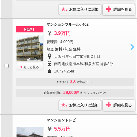
お気に入りに追加
詳細を見る
マンションフルール / 402
NEW！
3.9万円
管理費 : 4,000円
敷金
無料
/ 礼金
無料
大阪府岸和田市加守町2丁目
南海電鉄南海本線/和泉大宮 徒歩8分
もっと見る
1K / 24.25m²
2人
ただいま
が検討中！
39,000
対象者全員に
円
キャッシュバック!
お気に入りに追加
詳細を見る
マンショントレビ
5.5万円