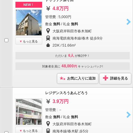
トリヴァン加守田
NEW！
4.8万円
管理費 : 5,000円
敷金
無料
/ 礼金
無料
大阪府岸和田市春木旭町
南海電鉄南海本線/春木 徒歩9分
もっと見る
2DK / 51.66m²
6人
ただいま
が検討中！
48,000
対象者全員に
円
キャッシュバック!
お気に入りに追加
詳細を見る
レジデンスろうあんどろう
3.9万円
管理費 : －
敷金
無料
/ 礼金
無料
大阪府岸和田市春木旭町
もっと見る
南海本線/春木駅 歩5分