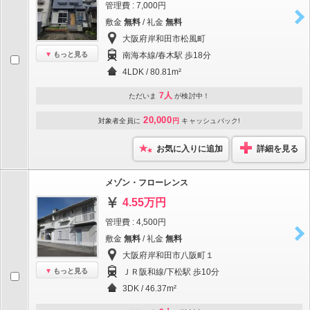
管理費 : 7,000円
敷金
無料
/ 礼金
無料
大阪府岸和田市松風町
もっと見る
南海本線/春木駅 歩18分
4LDK / 80.81m²
7人
ただいま
が検討中！
20,000
対象者全員に
円
キャッシュバック!
お気に入りに追加
詳細を見る
メゾン・フローレンス
4.55万円
管理費 : 4,500円
敷金
無料
/ 礼金
無料
大阪府岸和田市八阪町１
もっと見る
ＪＲ阪和線/下松駅 歩10分
3DK / 46.37m²