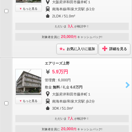
大阪府岸和田市藤井町１
もっと見る
南海本線/和泉大宮駅 歩1分
2LDK / 51.0m²
3人
ただいま
が検討中！
20,000
対象者全員に
円
キャッシュバック!
お気に入りに追加
詳細を見る
エアリーズ上野
5.9万円
管理費 : 6,000円
敷金
無料
/ 礼金
6.0万円
大阪府岸和田市藤井町１
もっと見る
南海本線/和泉大宮駅 歩2分
3DK / 51.0m²
7人
ただいま
が検討中！
20,000
対象者全員に
円
キャッシュバック!