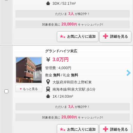
3DK / 52.17m²
3人
ただいま
が検討中！
20,000
対象者全員に
円
キャッシュバック!
お気に入りに追加
詳細を見る
グランドハイツ末広
3.0万円
管理費 : 4,000円
敷金
無料
/ 礼金
無料
大阪府岸和田市上野町東
もっと見る
南海本線/和泉大宮駅 歩1分
1K / 24.03m²
3人
ただいま
が検討中！
20,000
対象者全員に
円
キャッシュバック!
お気に入りに追加
詳細を見る