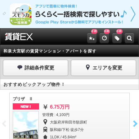
0
0
0
件
件
件
和泉大宮駅の賃貸マンション・アパートを探す
詳細条件変更
エリアを変更
おすすめピックアップ物件！
ブリザ Ⅱ
Ｐ
6.75万円
NEW！
管理費 : 4,100円
大阪府岸和田市額原町
阪和線/下松 徒歩7分
1LDK / 45.84m²