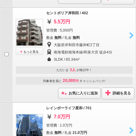
セントポリア岸和田 / 402
5.5万円
管理費 : 5,000円
敷金
無料
/ 礼金
無料
大阪府岸和田市藤井町2丁目
もっと見る
南海電鉄南海本線/和泉大宮 徒歩4分
3LDK / 65.34m²
3人
ただいま
が検討中！
20,000
対象者全員に
円
キャッシュバック!
お気に入りに追加
詳細を見る
レインボーライフ星和 / 701
7.0万円
管理費 : 1.0万円
敷金
無料
/ 礼金
21.0万円