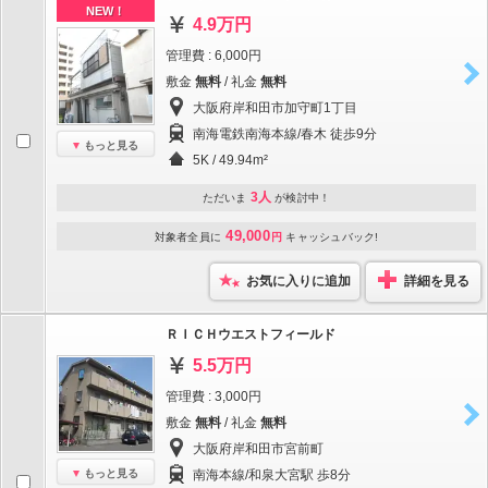
NEW！
4.9万円
管理費 : 6,000円
敷金
無料
/ 礼金
無料
大阪府岸和田市加守町1丁目
南海電鉄南海本線/春木 徒歩9分
もっと見る
5K / 49.94m²
3人
ただいま
が検討中！
49,000
対象者全員に
円
キャッシュバック!
お気に入りに追加
詳細を見る
ＲＩＣＨウエストフィールド
5.5万円
管理費 : 3,000円
敷金
無料
/ 礼金
無料
大阪府岸和田市宮前町
もっと見る
南海本線/和泉大宮駅 歩8分