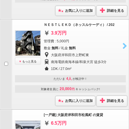
お気に入りに追加
詳細を見る
ＮＥＳＴＬＥＫＤ（ネッスルケーディ） / 202
3.9万円
管理費 : 5,000円
敷金
無料
/ 礼金
無料
大阪府岸和田市上野町東
もっと見る
南海電鉄南海本線/和泉大宮 徒歩3分
1DK / 27.0m²
4人
ただいま
が検討中！
20,000
対象者全員に
円
キャッシュバック!
お気に入りに追加
詳細を見る
[一戸建] 大阪府岸和田市松風町 の賃貸
6.5万円