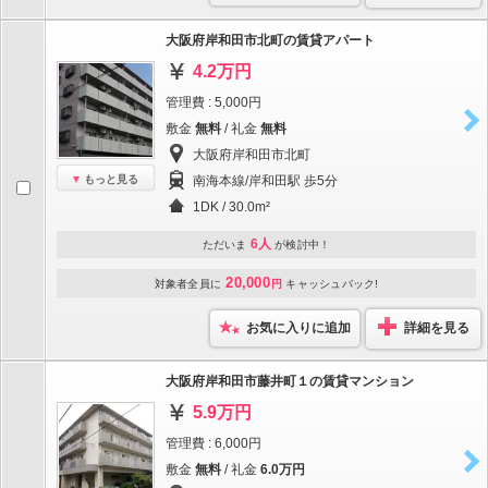
大阪府岸和田市北町の賃貸アパート
4.2万円
管理費 : 5,000円
敷金
無料
/ 礼金
無料
大阪府岸和田市北町
もっと見る
南海本線/岸和田駅 歩5分
1DK / 30.0m²
6人
ただいま
が検討中！
20,000
対象者全員に
円
キャッシュバック!
お気に入りに追加
詳細を見る
大阪府岸和田市藤井町１の賃貸マンション
5.9万円
管理費 : 6,000円
敷金
無料
/ 礼金
6.0万円