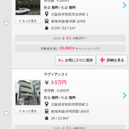
管理費 : 4,000円
敷金
無料
/ 礼金
無料
大阪府岸和田市吉井町１
もっと見る
南海本線/春木駅 歩9分
2LDK / 53.71m²
4人
ただいま
が検討中！
20,000
対象者全員に
円
キャッシュバック!
お気に入りに追加
詳細を見る
ラヴィアン２１
3.5万円
管理費 : 4,000円
敷金
無料
/ 礼金
無料
大阪府岸和田市野田町２
もっと見る
南海本線/岸和田駅 歩6分
1K / 22.8m²
2人
ただいま
が検討中！