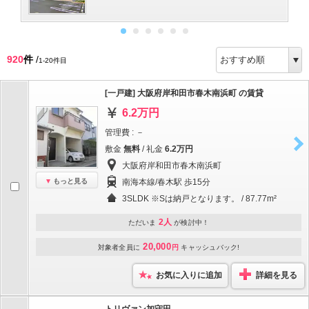
920
件
/
1-20件目
[一戸建] 大阪府岸和田市春木南浜町 の賃貸
6.2万円
管理費 : －
敷金
無料
/ 礼金
6.2万円
大阪府岸和田市春木南浜町
もっと見る
南海本線/春木駅 歩15分
3SLDK ※Sは納戸となります。 / 87.77m²
2人
ただいま
が検討中！
20,000
対象者全員に
円
キャッシュバック!
お気に入りに追加
詳細を見る