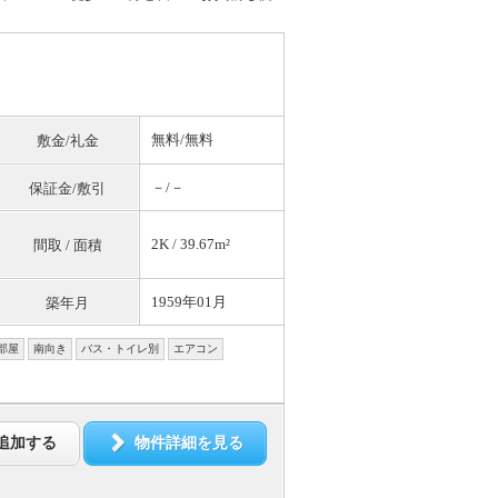
無料
/
無料
敷金/礼金
－/－
保証金/敷引
2K / 39.67m²
間取 / 面積
1959年01月
築年月
部屋
南向き
バス・トイレ別
エアコン
追加する
物件詳細を見る