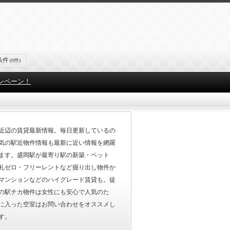
条件
(0件)
ンペーン！
近辺の賃貸最新情報。毎日更新しているの
気の駅近物件情報も最新に近い情報を網羅
ます。盛岡駅が最寄り駅の新築・ペット
礼ゼロ・フリーレントなど掘り出し物件か
マンションなどのハイグレード賃貸も。徒
の駅チカ物件は女性にも安心で人気のた
に入った空室はお問い合わせをオススメし
す。