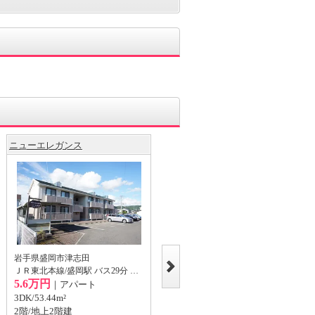
ニューエレガンス
パークウェイホームズＡ
岩手県盛岡市津志田
岩手県盛岡市津志田中央１
ＪＲ東北本線/盛岡駅 バス29分 (バス停)津志田北停 歩7分
ＪＲ東北本線/盛岡駅 バス35分 (バス停)津志田 歩4分
5.6万円
｜アパート
4.6万円
｜アパート
3DK/53.44m²
3DK/44.7m²
2階/地上2階建
2階/地上2階建