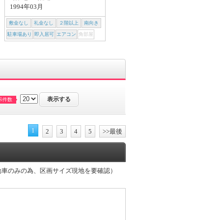
1994年03月
1991年03月
敷金なし
礼金なし
２階以上
南向き
敷金なし
礼金なし
２階以上
南向き
駐車場あり
即入居可
エアコン
角部屋
駐車場あり
即入居可
エアコン
角部屋
示件数
1
2
3
4
5
>>最後
自動車のみの為、区画サイズ現地を要確認）