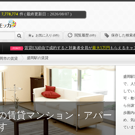
7,778,774
件 ( 最終更新日：2026/08/07 )
閲覧履歴
保存した検索
お気に入り
(
0件
)
(0件)
賃貸EX経由で成約すると対象者全員が
最大5万円
もらえるキャ
POINT!
盛岡駅の賃貸
岡市の賃貸
盛岡駅
で、人
してい
可・敷
ら分譲
の賃貸マンション・アパー
歩圏内
め、気
す
ていま