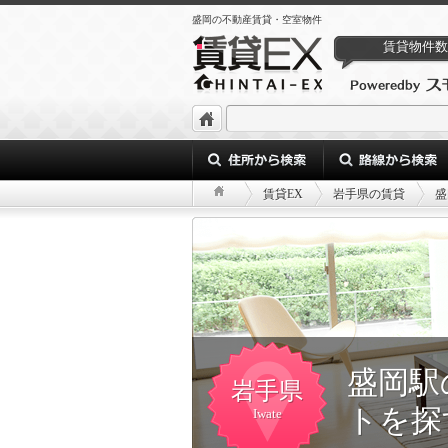
盛岡の不動産賃貸・空室物件
賃貸物件数
賃貸EX
岩手県の賃貸
盛
盛岡駅
岩手県
トを探
Iwate