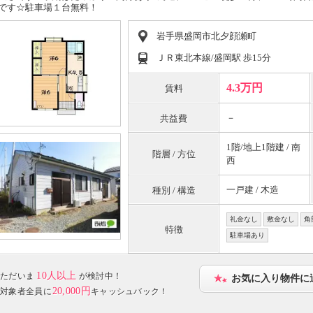
です☆駐車場１台無料！
岩手県盛岡市北夕顔瀬町
ＪＲ東北本線/盛岡駅 歩15分
4.3万円
賃料
－
共益費
1階/地上1階建 / 南
階層 / 方位
西
一戸建 / 木造
種別 / 構造
礼金なし
敷金なし
角
特徴
駐車場あり
10人以上
ただいま
が検討中！
お気に入り物件に
20,000円
対象者全員に
キャッシュバック！