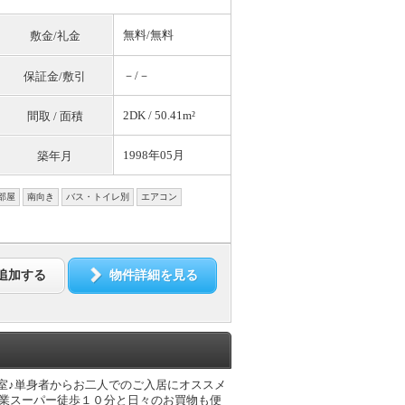
無料
/
無料
敷金/礼金
－/－
保証金/敷引
2DK / 50.41m²
間取 / 面積
1998年05月
築年月
部屋
南向き
バス・トイレ別
エアコン
追加する
物件詳細を見る
室♪単身者からお二人でのご入居にオススメ
営業スーパー徒歩１０分と日々のお買物も便