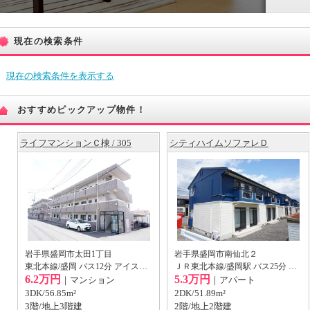
現在の検索条件
現在の検索条件を表示する
おすすめピックアップ物件！
ライフマンションＣ棟 / 305
シティハイムソファレＤ
岩手県盛岡市太田1丁目
岩手県盛岡市南仙北２
東北本線/盛岡 バス12分 アイスアリーナバス停から徒歩9分
ＪＲ東北本線/盛岡駅 バス25分 (バス停)川久保 歩7分
6.2万円
5.3万円
｜マンション
｜アパート
3DK/56.85m²
2DK/51.89m²
3階/地上3階建
2階/地上2階建