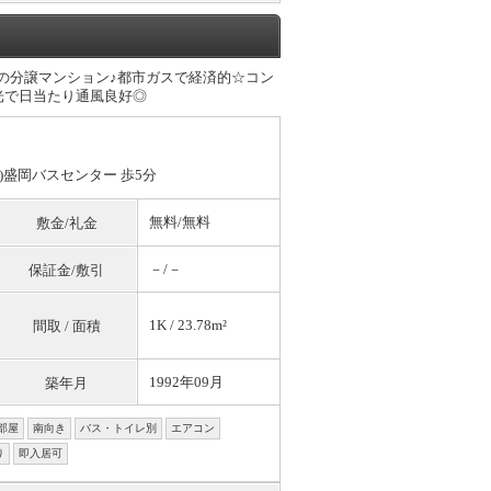
の分譲マンション♪都市ガスで経済的☆コン
光で日当たり通風良好◎
停)盛岡バスセンター 歩5分
無料
/
無料
敷金/礼金
－/－
保証金/敷引
1K / 23.78m²
間取 / 面積
1992年09月
築年月
部屋
南向き
バス・トイレ別
エアコン
り
即入居可