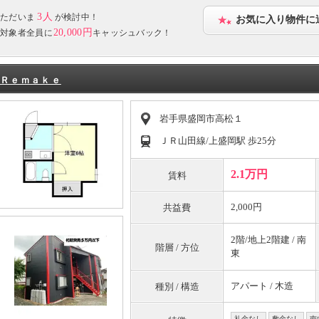
3人
ただいま
が検討中！
お気に入り物件に
20,000円
対象者全員に
キャッシュバック！
Ｒｅｍａｋｅ
岩手県盛岡市高松１
ＪＲ山田線/上盛岡駅 歩25分
2.1万円
賃料
2,000円
共益費
2階/地上2階建 / 南
階層 / 方位
東
アパート / 木造
種別 / 構造
礼金なし
敷金なし
南